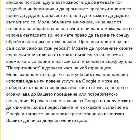
описано по-горе. Друга възможност е да разгледате по-
Убийството на Песъка
подробна информация и да промените предпочитанията си,
преди да дадете съгласието си, или да откажете да дадете
Видео
съгласието си.
Моля, обърнете внимание, че за част от
Разгледай всички
начините на обработване на личните ви данни може да не се
изисква съгласието ви, но имате право да възразите срещу
обработването им по тези начини. Предпочитанията ви ще
са в сила само за този уебсайт. Можете да промените своите
предпочитания или да оттеглите съгласието си по всяко
време, като се върнете на този сайт и кликнете върху бутона
"Поверителност" в долната част на уеб страницата.
Моля, забележете също, че този уебсайт/това приложение
използва една или повече услуги на Google и може да
събира и съхранява информация, която включва, но не се
ограничава до Вашето посещение или потребителско
поведение. В раздела за съгласие за Google по-долу можете
да кликнете, за да предоставите или откажете съгласие на
Няма обратен път за Инфантино във ФИФА
Google и таговете на неговите трети страни да използват
Вашите данни за долупосочените цели.
НАЙ-ЧЕТЕНИ
днес
седмица
месец
382