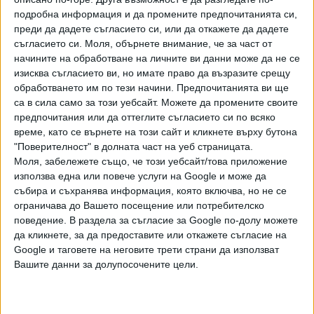
Хавайската Богородица заплака с фентанилови сълзи
подробна информация и да промените предпочитанията си,
преди да дадете съгласието си, или да откажете да дадете
Видео
Разгледай всички
съгласието си.
Моля, обърнете внимание, че за част от
начините на обработване на личните ви данни може да не се
изисква съгласието ви, но имате право да възразите срещу
обработването им по тези начини. Предпочитанията ви ще
са в сила само за този уебсайт. Можете да промените своите
предпочитания или да оттеглите съгласието си по всяко
време, като се върнете на този сайт и кликнете върху бутона
"Поверителност" в долната част на уеб страницата.
Моля, забележете също, че този уебсайт/това приложение
използва една или повече услуги на Google и може да
събира и съхранява информация, която включва, но не се
ограничава до Вашето посещение или потребителско
поведение. В раздела за съгласие за Google по-долу можете
да кликнете, за да предоставите или откажете съгласие на
Двама кандидат-президенти се борят за любовта на
Google и таговете на неговите трети страни да използват
Радев
Вашите данни за долупосочените цели.
НАЙ-ЧЕТЕНИ
днес
седмица
месец
313