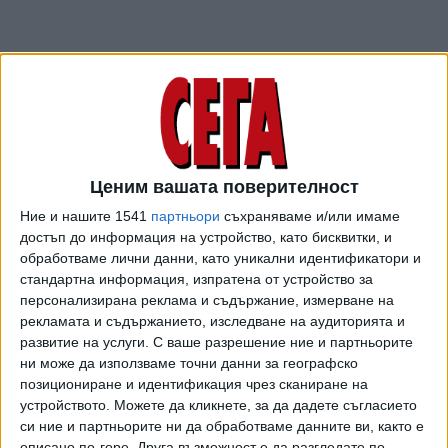
Ценим вашата поверителност
Ние и нашите 1541
партньори
съхраняваме и/или имаме
достъп до информация на устройство, като бисквитки, и
ПОСЛЕ
Разгледай всички
обработваме лични данни, като уникални идентификатори и
стандартна информация, изпратена от устройство за
персонализирана реклама и съдържание, измерване на
рекламата и съдържанието, изследване на аудиторията и
развитие на услуги.
С ваше разрешение ние и партньорите
ни може да използваме точни данни за географско
позициониране и идентификация чрез сканиране на
устройството. Можете да кликнете, за да дадете съгласието
си ние и партньорите ни да обработваме данните ви, както е
описано по-горе. Друга възможност е да разгледате по-