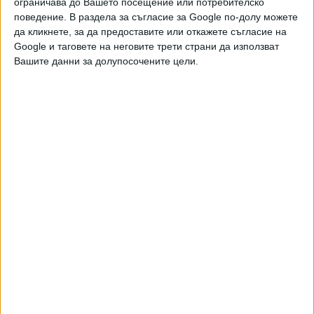
ограничава до Вашето посещение или потребителско
поведение. В раздела за съгласие за Google по-долу можете
да кликнете, за да предоставите или откажете съгласие на
Google и таговете на неговите трети страни да използват
Вашите данни за долупосочените цели.
Двама кандидат-президенти се борят за любовта на
Радев
НАЙ-ЧЕТЕНИ
днес
седмица
месец
18977
МО: В България най-вероятно се е взривил украински дрон
примамка
08 Авг. 2026
7416