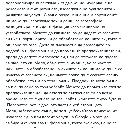
персонализирана реклама и съдържание, измерване на
рекламата и съдържанието, изследване на аудиторията и
развитие на услуги.
С ваше разрешение ние и партньорите
ни може да използваме точни данни за географско
позициониране и идентификация чрез сканиране на
устройството. Можете да кликнете, за да дадете съгласието
ПОСЛЕ
Разгледай всички
си ние и партньорите ни да обработваме данните ви, както е
описано по-горе. Друга възможност е да разгледате по-
подробна информация и да промените предпочитанията си,
преди да дадете съгласието си, или да откажете да дадете
съгласието си.
Моля, обърнете внимание, че за част от
начините на обработване на личните ви данни може да не се
изисква съгласието ви, но имате право да възразите срещу
обработването им по тези начини. Предпочитанията ви ще
са в сила само за този уебсайт. Можете да промените своите
предпочитания или да оттеглите съгласието си по всяко
Хавайската Богородица заплака с фентанилови сълзи
време, като се върнете на този сайт и кликнете върху бутона
"Поверителност" в долната част на уеб страницата.
Видео
Разгледай всички
Моля, забележете също, че този уебсайт/това приложение
използва една или повече услуги на Google и може да
събира и съхранява информация, която включва, но не се