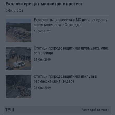
Еколози срещат министри с протест
10 Февр. 2021
Екозащитници внесоха в МС петиция срещу
престъпленията в Странджа
15 Окт. 2020
Стотици природозащитници щурмуваха мина
за въглища
24 Юни 2019
Стотици природозащитници нахлуха в
германска мина (видео)
23 Юни 2019
ТУШ
Разгледай всички