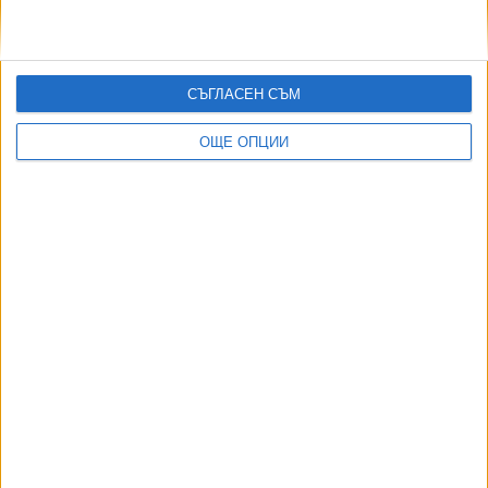
СЪГЛАСЕН СЪМ
ОЩЕ ОПЦИИ
ДОРОТЕЯ ДАЧКОВА:
Съдебна реформа може да започне със снимки на консервите от
село