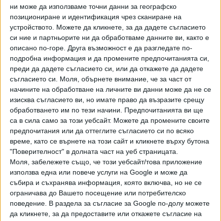
ни може да използваме точни данни за географско
позициониране и идентификация чрез сканиране на
устройството. Можете да кликнете, за да дадете съгласието
си ние и партньорите ни да обработваме данните ви, както е
описано по-горе. Друга възможност е да разгледате по-
Хавайската Богородица заплака с фентанилови сълзи
подробна информация и да промените предпочитанията си,
преди да дадете съгласието си, или да откажете да дадете
Видео
Разгледай всички
съгласието си.
Моля, обърнете внимание, че за част от
начините на обработване на личните ви данни може да не се
изисква съгласието ви, но имате право да възразите срещу
обработването им по тези начини. Предпочитанията ви ще
са в сила само за този уебсайт. Можете да промените своите
предпочитания или да оттеглите съгласието си по всяко
време, като се върнете на този сайт и кликнете върху бутона
"Поверителност" в долната част на уеб страницата.
Моля, забележете също, че този уебсайт/това приложение
използва една или повече услуги на Google и може да
събира и съхранява информация, която включва, но не се
ограничава до Вашето посещение или потребителско
поведение. В раздела за съгласие за Google по-долу можете
да кликнете, за да предоставите или откажете съгласие на