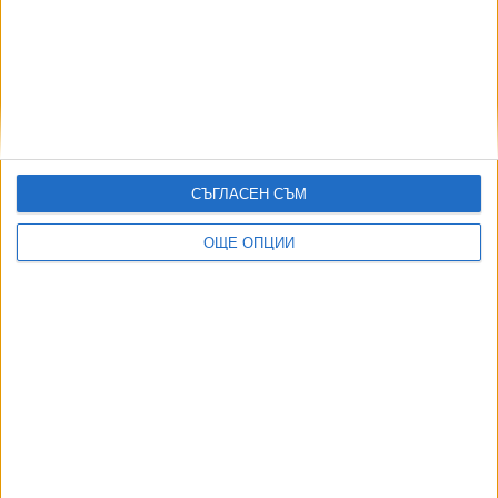
Още по темата
ОЩЕ НОВИНИ ОТ
СЪГЛАСЕН СЪМ
Инженерите и батериите спасиха България от сушата по
Дунав
ОЩЕ ОПЦИИ
06 Авг. 2026
НОИ обяви нови промени при осигуровките
06 Авг. 2026
Формира се „Ислямско НАТО“
07 Авг. 2026
Как да загубим изборите в 5 прости стъпки
07 Авг. 2026
София закрива временно 3 трамвайни линии