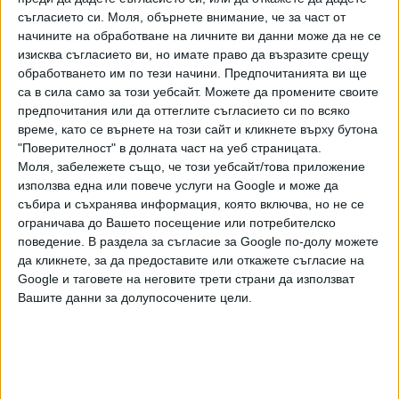
на САЩ каза, че ще го покани в Белия дом.
съгласието си.
Моля, обърнете внимание, че за част от
начините на обработване на личните ви данни може да не се
Двамата си размениха устни покани за посещения в
изисква съгласието ви, но имате право да възразите срещу
Пхенян и Вашингтон. След първото ръкостискане между
обработването им по тези начини. Предпочитанията ви ще
Тръмп и Ким към тях се присъeдини южнокорейският
са в сила само за този уебсайт. Можете да промените своите
предпочитания или да оттеглите съгласието си по всяко
президент Мун Дже-ин. Преди това той бе похвалил
време, като се върнете на този сайт и кликнете върху бутона
двамата лидери за проявената "такава смелост" и
"Поверителност" в долната част на уеб страницата.
изразил надежда, че Тръмп "ще остане в историята"
Моля, забележете също, че този уебсайт/това приложение
като президента на САЩ, постигнал мир на Корейския
използва една или повече услуги на Google и може да
полуостров. Доналд Тръмп пристигна в Южна Корея
събира и съхранява информация, която включва, но не се
късно в събота след форума на Г-20 в Осака, където
ограничава до Вашето посещение или потребителско
изнeнадващо направи предложение в Туитър за среща с
поведение. В раздела за съгласие за Google по-долу можете
да кликнете, за да предоставите или откажете съгласие на
Ким Чен-ун на 38-ия паралел. Севернокореецът откликна
Google и таговете на неговите трети страни да използват
на предложението.
Вашите данни за долупосочените цели.
В миналото в КНДР са пребивавали двама бивши
американски президенти - Джими Kартър през 1994 и
2010 г. и Бил Клинтън през 2009 г. Тази трета среща на
Тръмп и Ким стана пред обективите на телевизионни