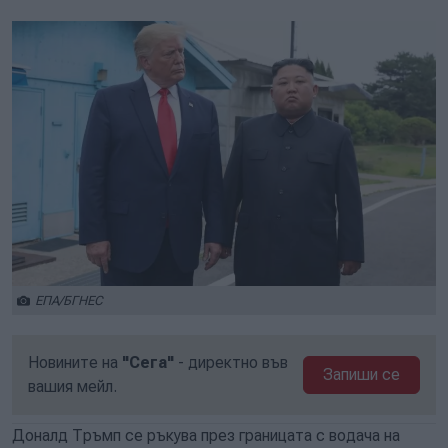
ЕПА/БГНЕС
Новините на
"Сега"
- директно във
Запиши се
вашия мейл.
Доналд Тръмп се ръкува през границата с водача на