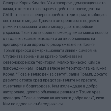
Северна Корея Ким Чен Ун и прекрачи демаркационната
линия, с което стана първият действат президент на
САЩ, стъпил на севернокорейска територия, съобщиха
световните медии. Двамата се срещнаха в неделя в
демилитаризираната зона между двете корейски
държави. Тази трета среща помежду им за малко повече
от година засилва надеждите за възобновяване на
преговорите за ядреното разоръжаване на Пхенян.
Тръмп прекоси демаркационната линия - символ на
Студената война - и за кратко пребивава на
севернокорейска територия. Малко по-късно Ким се
присъедини към Тръмп и влезе на територията на Южна
Корея. "Това е велик ден за света", заяви Тръмп, докато
двамата стояха сред представителите на пресата,
съветници и бодигардове. Ким изглеждаше в добро
настроение, докато обменяше реплики с Тръмп чрез
преводач. "Това е проява на неговата добра воля", каза
Ким по адрес на събеседника си.