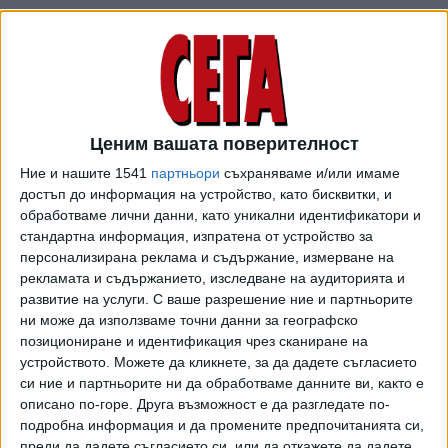
Ценим вашата поверителност
Ние и нашите 1541
партньори
съхраняваме и/или имаме
достъп до информация на устройство, като бисквитки, и
обработваме лични данни, като уникални идентификатори и
стандартна информация, изпратена от устройство за
персонализирана реклама и съдържание, измерване на
Тръмп каза на събеседника си, че за него е голяма чест
рекламата и съдържанието, изследване на аудиторията и
да бъде на това място. "Горд съм, че стъпих в Северна
развитие на услуги.
С ваше разрешение ние и партньорите
Корея отвъд линията", обяви той и добави, че се чувства
ни може да използваме точни данни за географско
позициониране и идентификация чрез сканиране на
прекрасно. Чрез преводач Ким Че Ун поздрави Тръмп, че
устройството. Можете да кликнете, за да дадете съгласието
е прекрачил демаркационната линия, което нарече "смел
си ние и партньорите ни да обработваме данните ви, както е
и решителен акт", който "означава, че искаме да сложим
описано по-горе. Друга възможност е да разгледате по-
край на неприятното минало". Ким премина линията и
подробна информация и да промените предпочитанията си,
стъпи на южнокорейска територия и тогава президентът
преди да дадете съгласието си, или да откажете да дадете