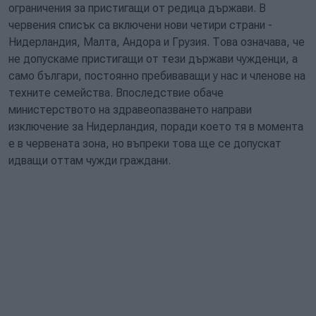
ограничения за пристигащи от редица държави. В
червения списък са включени нови четири страни -
Нидерландия, Малта, Андора и Грузия. Това означава, че
не допускаме пристигащи от тези държави чужденци, а
само българи, постоянно пребиваващи у нас и членове на
техните семейства. Впоследствие обаче
министерството на здравеопазването направи
изключение за Нидерландия, поради което тя в момента
е в червената зона, но въпреки това ще се допускат
идващи оттам чужди граждани.