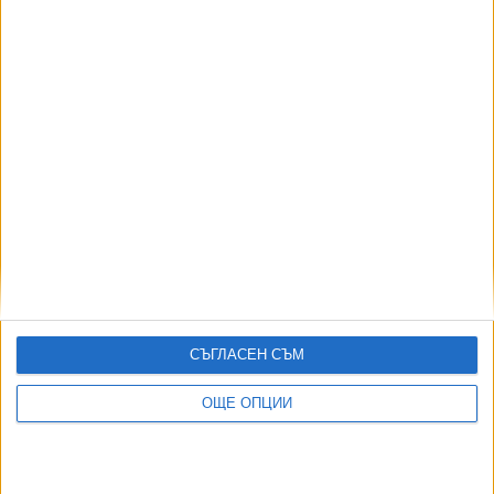
Румъния въвежда ограничения заради
КОВИД-19
10 Дек. 2025
Новите ковид ваксини тръгнаха с изненадващ
интерес
26 Септ. 2025
Още по темата
СЪГЛАСЕН СЪМ
ОЩЕ НОВИНИ ОТ
ОЩЕ ОПЦИИ
Формира се „Ислямско НАТО“
07 Авг. 2026
Инженерите и батериите спасиха България от сушата по