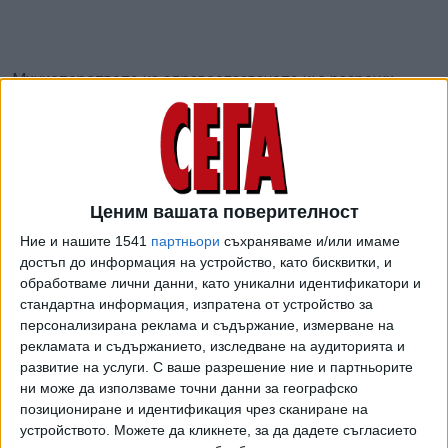
Министерството на здравеопазването ще разреши
туристите от Кралство Нидерландия да влизат на
територията на страната с PCR тест. За чартърите в
понеделник, 26.07.2021 туристите от тази страна ще
могат да влизат и с антигенен тест, обяви в края на
миналата седмица ведомството. Причината за
Ценим вашата поверителност
изключението явно са много планирани полети - в
Ние и нашите 1541
партньори
съхраняваме и/или имаме
момента от Нидерландия се изпълняват около 10
достъп до информация на устройство, като бисквитки, и
чартърни полета седмично. Това съобщение на
обработваме лични данни, като уникални идентификатори и
министерството все още не е оформено като заповед,
стандартна информация, изпратена от устройство за
поради което е възможно да се стигне до объркване
персонализирана реклама и съдържание, измерване на
сред пътуващите какво точно се иска от тях.
рекламата и съдържанието, изследване на аудиторията и
развитие на услуги.
С ваше разрешение ние и партньорите
Вече втора седмица в червената зона са и
ни може да използваме точни данни за географско
Великобритания, Испания, Кипър, Кувейт.
позициониране и идентификация чрез сканиране на
устройството. Можете да кликнете, за да дадете съгласието
Влизането в червената зона означава, че България не