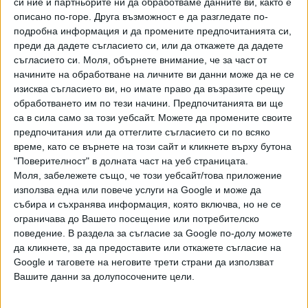
си ние и партньорите ни да обработваме данните ви, както е
допуска посещения от тези страни, освен ако не става
описано по-горе. Друга възможност е да разгледате по-
подробна информация и да промените предпочитанията си,
дума за български граждани и лица със статут на
преди да дадете съгласието си, или да откажете да дадете
постоянно, дългосрочно или продължително
съгласието си.
Моля, обърнете внимание, че за част от
пребиваване у нас и членове на техните семейства. В
начините на обработване на личните ви данни може да не се
тези случаи няма значение дали човек е ваксиниран -
изисква съгласието ви, но имате право да възразите срещу
задължително се представя отрицателен PCR за
обработването им по тези начини. Предпочитанията ви ще
влизане в страната. Съществува възможност тестът да
са в сила само за този уебсайт. Можете да промените своите
се замени с 10-дневна карантина и тя да се отмени, ако
предпочитания или да оттеглите съгласието си по всяко
време, като се върнете на този сайт и кликнете върху бутона
в рамките на 24 часа от прибирането се представи
"Поверителност" в долната част на уеб страницата.
отрицателен PCR тест. Хората в тази хипотеза трябва
Моля, забележете също, че този уебсайт/това приложение
да обърнат внимание, че за идващи от червена зона не
използва една или повече услуги на Google и може да
важи възможността за антигенен тест.
събира и съхранява информация, която включва, но не се
ограничава до Вашето посещение или потребителско
От понеделник в оранжевата зона влиза една нова
поведение. В раздела за съгласие за Google по-долу можете
държава - Монако. За оранжева зона важи обичайният
да кликнете, за да предоставите или откажете съгласие на
режим - влизането става с представяне на COVID
Google и таговете на неговите трети страни да използват
сертификат за ваксинация, преболедуване или
Вашите данни за долупосочените цели.
отрицателен тест, но на 5% от пристигащите се правят
допълнителни бързи тестове на границата.