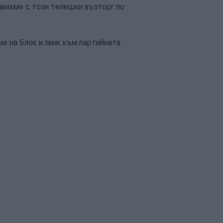
вихме с този телешки възторг по
ие на Блок и линк към партийната