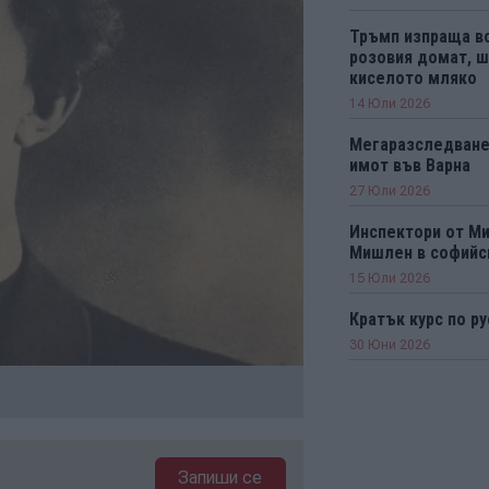
Тръмп изпраща во
розовия домат, ш
киселото мляко
14 Юли 2026
Мегаразследване
имот във Варна
27 Юли 2026
Инспектори от М
Мишлен в софийс
15 Юли 2026
Кратък курс по ру
30 Юни 2026
Запиши се