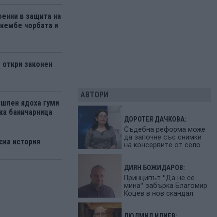
енни в защита на
кембе чорбата и
 откри законен
АВТОРИ
ишлен ядоха гуми
ка баничарница
ДОРОТЕЯ ДАЧКОВА:
Съдебна реформа може
да започне със снимки
ска история
на консервите от село
ДИЯН БОЖИДАРОВ:
Принципът "Да не се
мина" забърка Благомир
Коцев в нов скандал
ЛЮДМИЛ ИЛИЕВ: