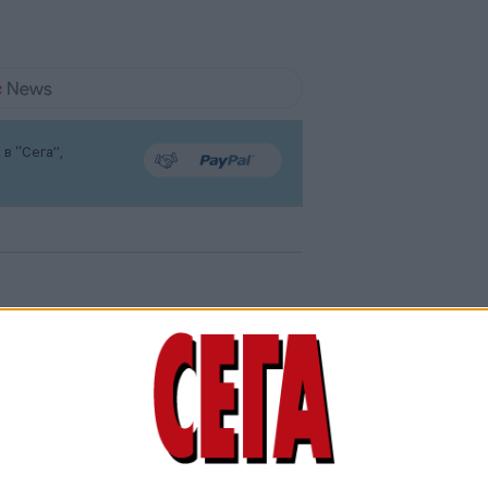
в “Сега”,
Мирчев атакува
Борисов за OFAC и
Божков
03 Авг. 2026