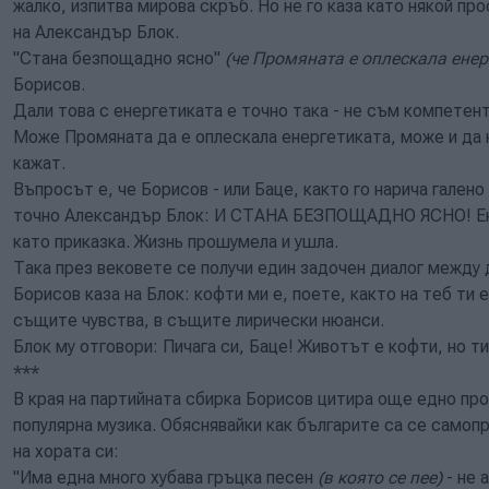
жалко, изпитва мирова скръб. Но не го каза като някой про
на Александър Блок.
"Стана безпощадно ясно"
(че Промяната е оплескала енер
Борисов.
Дали това с енергетиката е точно така - не съм компетен
Може Промяната да е оплескала енергетиката, може и да 
кажат.
Въпросът е, че Борисов - или Баце, както го нарича гален
точно Александър Блок: И СТАНА БЕЗПОЩАДНО ЯСНО! Ен
като приказка. Жизнь прошумела и ушла.
Така през вековете се получи един задочен диалог между
Борисов каза на Блок: кофти ми е, поете, както на теб ти
същите чувства, в същите лирически нюанси.
Блок му отговори: Пичага си, Баце! Животът е кофти, но ти
***
В края на партийната сбирка Борисов цитира още едно про
популярна музика. Обяснявайки как българите са се самоп
на хората си:
"Има една много хубава гръцка песен
(в която се пее)
- не 