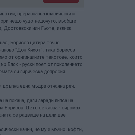
ивотии, преразказва класически и
втори нещо чудо-недочуто, въобще
а, Достоевски или Гьоте, излиза
знае, Борисов цитира точно
наново "Дон Кихот", така Борисов
мо от оригиналните текстове, които
дър Блок - руски поет от поколението
емата си лирическа депресия.
и дръпна една мъдра отчаяна реч,
 на покана, дали заради липса на
а Борисов. Дето се казва - сиромах
раната се радваше на цели две
сически начин, че му е мъчно, кофти,