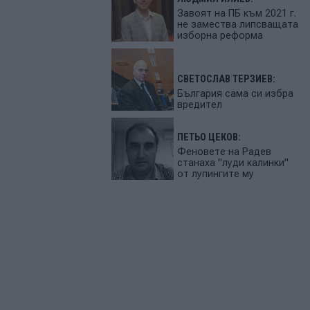
Завоят на ПБ към 2021 г.
не замества липсващата
изборна реформа
СВЕТОСЛАВ ТЕРЗИЕВ:
България сама си избра
вредител
ПЕТЬО ЦЕКОВ:
Феновете на Радев
станаха "луди калинки"
от лупингите му