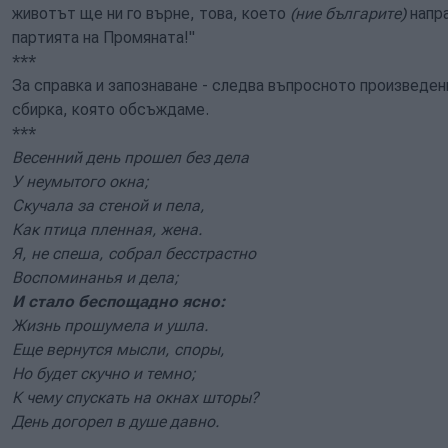
животът ще ни го върне, това, което
(ние българите)
напра
партията на Промяната!"
***
За справка и запознаване - следва въпросното произведен
сбирка, която обсъждаме.
***
Весенний день прошел без дела
У неумытого окна;
Скучала за стеной и пела,
Как птица пленная, жена.
Я, не спеша, собрал бесстрастно
Воспоминанья и дела;
И стало беспощадно ясно:
Жизнь прошумела и ушла.
Еще вернутся мысли, споры,
Но будет скучно и темно;
К чему спускать на окнах шторы?
День догорел в душе давно.