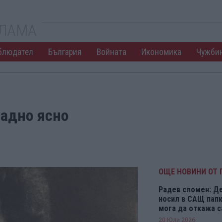
КЛАМА
блюдател
България
Войната
Икономика
Чужби
щадно ясно
ОЩЕ НОВИНИ ОТ 
Радев сломен: Д
носил в САЩ папки
мога да откажа 
20 Юли 2026