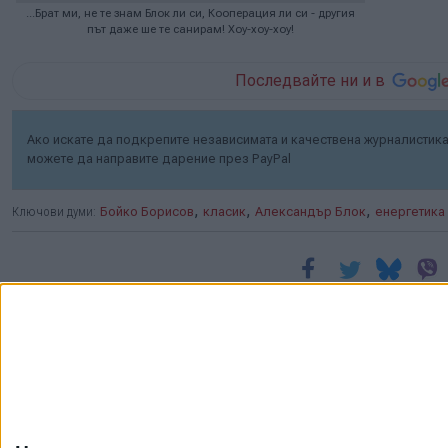
...Брат ми, не те знам Блок ли си, Кооперация ли си - другия
път даже ше те санирам! Хоу-хоу-хоу!
Последвайте ни и в
Ако искате да подкрепите независимата и качествена журналистика 
можете да направите дарение през PayPal
,
,
,
Ключови думи:
Бойко Борисов
класик
Александър Блок
енергетика
Още новини по темата
Борисов ще сменя
"недоносчетата" в
партията с "нови
умове"