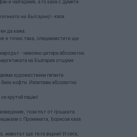
фан и чалгаджия, а го каза с думите
гетиката на България)
- каза
тен да кажа.
не е точно така, специалистите ще
о народът - неволно цитира абсолютно
ергетиката на България отшумя
 двама художествени гиганти.
 е било кофти. Изпитвам абсолютно
 си крутой пацан!
изведение, този път от гръцката
рецакали с Промяната, Борисов каза
аз, животът ще ти го върне! И сега,