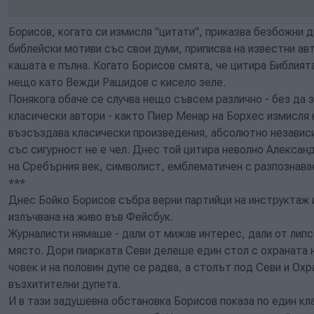
Борисов, когато си измисля "цитати", приказва безбожни д
библейски мотиви със свои думи, приписва на известни а
кашата е пълна. Когато Борисов смята, че цитира Библият
нещо като Вежди Рашидов с кисело зеле.
Понякога обаче се случва нещо съвсем различно - без да 
класически автори - както Пиер Менар на Борхес измисля 
възсъздава класически произведения, абсолютно независи
със сигурност не е чел. Днес той цитира неволно Алексан
на Сребърния век, символист, емблематичен с разпознава
***
Днес Бойко Борисов събра верни партийци на инструктаж 
излъчвана на живо във Фейсбук.
Журналисти нямаше - дали от мижав интерес, дали от липса
място. Дори пиарката Севи делеше един стол с охраната н
човек и на половин дупе се радва, а столът под Севи и Ох
възхитителни дупета.
И в тази задушевна обстановка Борисов показа по един кла