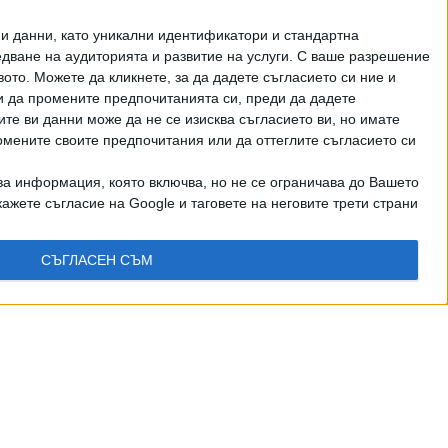
и данни, като уникални идентификатори и стандартна
ване на аудиторията и развитие на услуги.
С ваше разрешение
то. Можете да кликнете, за да дадете съгласието си ние и
и да промените предпочитанията си, преди да дадете
ите ви данни може да не се изисква съгласието ви, но имате
омените своите предпочитания или да оттеглите съгласието си
ва информация, която включва, но не се ограничава до Вашето
ажете съгласие на Google и таговете на неговите трети страни
СЪГЛАСЕН СЪМ
рично писмено разрешение на СЕГА АД
КТИ