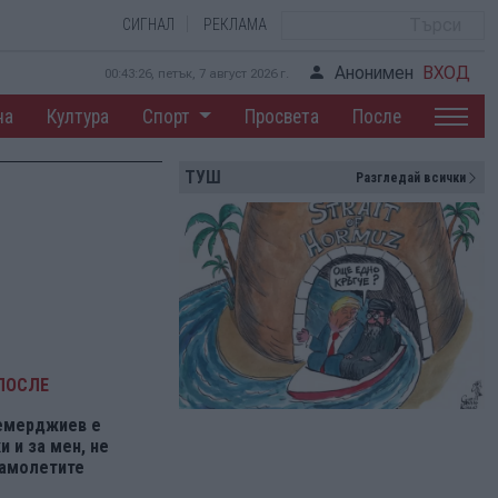
СИГНАЛ
РЕКЛАМА
Анонимен
ВХОД
00:43:27, петък, 7 август 2026 г.
на
Култура
Спорт
Просвета
После
ТУШ
Разгледай всички
ПОСЛЕ
емерджиев е
 и за мен, не
самолетите