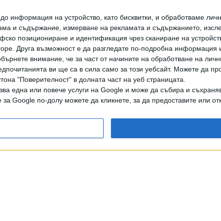
о информация на устройство, като бисквитки, и обработваме личн
ма и съдържание, измерване на рекламата и съдържанието, изслед
ГЕРБ дава бюджета на
фско позициониране и идентификация чрез сканиране на устройство
Конституционния съд
-горе. Друга възможност е да разгледате по-подробна информация 
бърнете внимание, че за част от начините на обработване на личн
26 Юли 2026
дпочитанията ви ще са в сила само за този уебсайт. Можете да пр
утона "Поверителност" в долната част на уеб страницата.
зва една или повече услуги на Google и може да събира и съхраня
за Google по-долу можете да кликнете, за да предоставите или отк
дането на цели или части от текста или изображенията става след из
АРХИВ НА В. СЕГА
ЗА НАС
РЕКЛАМА
УСЛОВИЯ ЗА ПОЛЗВАНЕ
КОНТА
© 1997-2026, СЕГА ЕАД
ВОДЕЩИТЕ НОВИНИ ОТ БЪЛГАРИЯ И СВЕТА