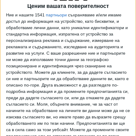
Към днешна дата (8 януари) в ТР продължава да е вписан
Ценим вашата поверителност
Борислав Михайлов като представляващ БФС. Самият
Ние и нашите 1541
партньори
съхраняваме и/или имаме
той обаче обяви, че подава оставка като президент на
достъп до информация на устройство, като бисквитки, и
27 ноември (сиреч спира да изпълнява функциите си), а
обработваме лични данни, като уникални идентификатори и
от тази дата и.д. президент е Михаил Касабов. Това
стандартна информация, изпратена от устройство за
означава, че документите от заседанието на Изпълкома
персонализирана реклама и съдържание, измерване на
на 6 декември трябва да са подписани именно от
рекламата и съдържанието, изследване на аудиторията и
Касабов, а самият той да бъде вписан в Търговския
развитие на услуги.
С ваше разрешение ние и партньорите
регистър на мястото на Михайлов, както стана при
ни може да използваме точни данни за географско
позициониране и идентификация чрез сканиране на
предишната оставка на президента - през ноември 2019
устройството. Можете да кликнете, за да дадете съгласието
г.
си ние и партньорите ни да обработваме данните ви, както е
описано по-горе. Друга възможност е да разгледате по-
От БФС до момента уверяваха, че няма никакъв проблем
подробна информация и да промените предпочитанията си,
Борислав Михайлов да продължи да бъде вписан в
преди да дадете съгласието си, или да откажете да дадете
Търговския регистър като представляващ
съгласието си.
Моля, обърнете внимание, че за част от
организацията. Сегашното решение на ТР обаче променя
начините на обработване на личните ви данни може да не се
ситуацията. Възможно е дори да се свика спешно ново
изисква съгласието ви, но имате право да възразите срещу
заседание на Изпълкома, на което да бъдат отстранени
обработването им по тези начини. Предпочитанията ви ще
установените от ТР нередности.
са в сила само за този уебсайт. Можете да промените своите