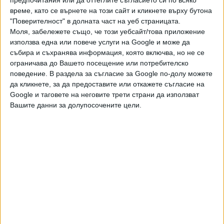
предпочитания или да оттеглите съгласието си по всяко
От опозицията във футбола ни твърдят, че невписването
време, като се върнете на този сайт и кликнете върху бутона
на Михаил Касабов като представляващ БФС е част от
"Поверителност" в долната част на уеб страницата.
Моля, забележете също, че този уебсайт/това приложение
плана Борислав Михайлов да се задържи на поста и след
използва една или повече услуги на Google и може да
предстоящия конгрес, благодарение на юридически
събира и съхранява информация, която включва, но не се
хватки.
ограничава до Вашето посещение или потребителско
поведение. В раздела за съгласие за Google по-долу можете
да кликнете, за да предоставите или откажете съгласие на
Google и таговете на неговите трети страни да използват
ОТГОВОРЪТ НА БФС
Вашите данни за долупосочените цели.
От БФС увериха, че няма да има проблеми с вписването
на поканата за конгреса, тъй като още днес са подадени
нови документи до Търговския регистър, които са
съобразени с отправените указания.
"Срокът за представянето на новите документи е 10
януари, но ние днес около обяд подадохме поисканите
от Търговския регистър документи и очакваме неговото
решение. Не е налице отказ, а просто стандартна
процедура предвидена в Закона за представяне на