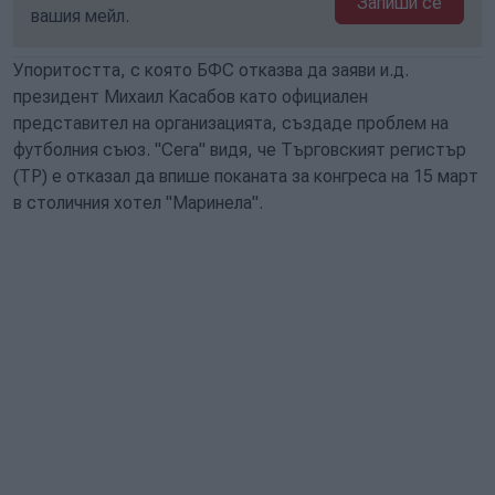
Запиши се
вашия мейл.
Упоритостта, с която БФС отказва да заяви и.д.
президент Михаил Касабов като официален
представител на организацията, създаде проблем на
футболния съюз. "Сега" видя, че Търговският регистър
(ТР) е отказал да впише поканата за конгреса на 15 март
в столичния хотел "Маринела".