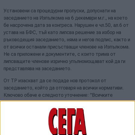
Установени са процедурни пропуски, допуснати на
заседанието на Изпълкома на 6 декември м.г., на което
бе насрочена дата за конгреса. Нарушен е чл.50, ал.6 от
устава на БФС, тъй като липсва решение за избор на
ръководещия заседанието, няма и негов подпис, както и
от всички останали присъстващи членове на Изпълкома.
Не са приложени и документите, с които трима от
липсващите членове изрично упълномощават кой да ги
представлява на заседанието.
От ТР изаскват да се подаде нов протокол от
заседанието, който да отговаря на всички нормативи.
Ключово обаче е следното уточнение: "Всичките
документи следва да са подписани от съответните
легитимно избран представляващ по закон и лицата
съгласно устава, обявен по електронната партида на
сдружението."