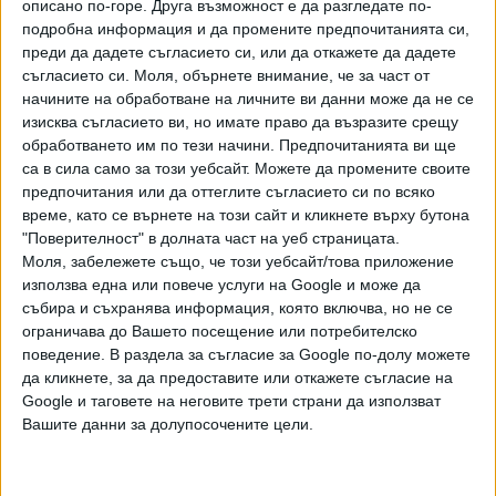
описано по-горе. Друга възможност е да разгледате по-
Обвиненията могат да доведат до забрана за заемане на
подробна информация и да промените предпочитанията си,
публични длъжности за 76-годишния републиканец, който
преди да дадете съгласието си, или да откажете да дадете
все още има значителна власт в Републиканската партия.
съгласието си.
Моля, обърнете внимание, че за част от
начините на обработване на личните ви данни може да не се
"Да гласуваш в Съединените щати е акт на вяра и
изисква съгласието ви, но имате право да възразите срещу
надежда. Тази вяра в нашата система е в основата на
обработването им по тези начини. Предпочитанията ви ще
са в сила само за този уебсайт. Можете да промените своите
американската демокрация. Ако вярата е нарушена,
предпочитания или да оттеглите съгласието си по всяко
нарушена е и нашата демокрация. Доналд Тръмп наруши
време, като се върнете на този сайт и кликнете върху бутона
тази вяра", заяви председателят на комисията Бени
"Поверителност" в долната част на уеб страницата.
Томпсън.
Моля, забележете също, че този уебсайт/това приложение
използва една или повече услуги на Google и може да
ОТГОВОРЪТ
събира и съхранява информация, която включва, но не се
ограничава до Вашето посещение или потребителско
Доналд Тръмп обвини разследващата комисия, че е
поведение. В раздела за съгласие за Google по-долу можете
препоръчала "фалшиви обвинения" срещу него, за да му
да кликнете, за да предоставите или откажете съгласие на
попречи да се кандидатира отново за Белия дом,
Google и таговете на неговите трети страни да използват
предаде АФП, цитирана от БГНЕС.
Вашите данни за долупосочените цели.
"Фалшивите обвинения, отправени от силно
пристрастната комисия за 6 януари, вече са