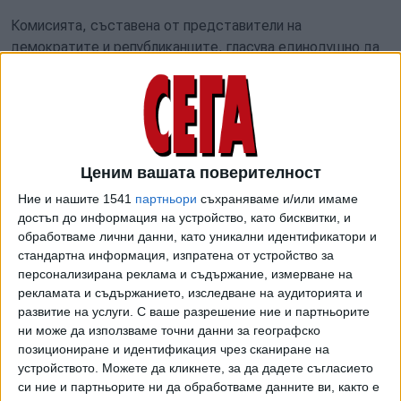
Комисията, съставена от представители на
демократите и републиканците, гласува единодушно да
предаде обвиненията на Министерството на
правосъдието. Това действие на комисията се смята до
голяма степен за символично, тъй като тя няма контрол
върху решенията за повдигане на обвинения, които са в
правомощията на Министерството на правосъдието.
Ценим вашата поверителност
Въпреки това обаче ходът е исторически, тъй като
Конгресът никога не се е сезирал за наказателно дело
Ние и нашите 1541
партньори
съхраняваме и/или имаме
срещу действащ или бивш президент.
достъп до информация на устройство, като бисквитки, и
обработваме лични данни, като уникални идентификатори и
Зам.-председателят на комисията Лиз Чейни обвини
стандартна информация, изпратена от устройство за
персонализирана реклама и съдържание, измерване на
Тръмп в "явно неизпълнение на служебните задължения",
рекламата и съдържанието, изследване на аудиторията и
защото не е направил незабавен опит да спре бунта. Тя
развитие на услуги.
С ваше разрешение ние и партньорите
го нарече "негоден за каквато и да е длъжност". "Нито
ни може да използваме точни данни за географско
един човек, който би се държал по този начин в този
позициониране и идентификация чрез сканиране на
момент, не може никога повече да служи на каквато и да
устройството. Можете да кликнете, за да дадете съгласието
е властова позиция в нашата страна", каза тя.
си ние и партньорите ни да обработваме данните ви, както е