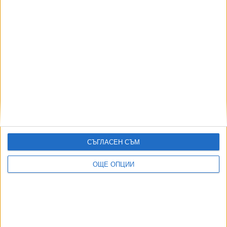
Тръмп лобира за край на смяната на часа в САЩ
28 Юли 2026
Още по темата
ОЩЕ НОВИНИ ОТ ЧУЖБИНА
СЪГЛАСЕН СЪМ
Нацистки кораб изплува заради сушата в Дунав
ОЩЕ ОПЦИИ
03 Авг. 2026
САЩ ще искат депозит до 20 000 долара за туристите
от 50 държави
02 Авг. 2026
Израелски съд спря плана за охрана на затвор с