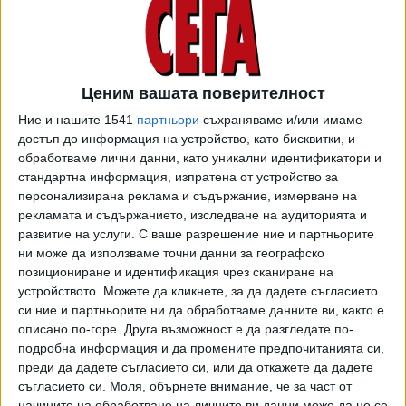
Европа на благоденствието и защитата на хората и
отстояването на демокрацията. Една силна Европа,
която е социално справедлива и подкрепяща за хората,
която прилага справедливо приетите правила и подкрепя
Ценим вашата поверителност
прагматично целите на Зелената сделка", заяви пред
Ние и нашите 1541
партньори
съхраняваме и/или имаме
евродепутатите Фон дер Лайен
достъп до информация на устройство, като бисквитки, и
обработваме лични данни, като уникални идентификатори и
Тя обеща “прагматична Зелена сделка” и настоя ЕС да
стандартна информация, изпратена от устройство за
ускори задълбочаването на единния пазар, с по-малко
персонализирана реклама и съдържание, измерване на
бюрокрация. По нейните думи европейските инвестиции
рекламата и съдържанието, изследване на аудиторията и
в чисти технологии през последните години далеч
развитие на услуги.
С ваше разрешение ние и партньорите
изпреварват САЩ и Китай. Тя обеща да предложи
ни може да използваме точни данни за географско
позициониране и идентификация чрез сканиране на
програма за привличане на частни инвестиции в тази
устройството. Можете да кликнете, за да дадете съгласието
област.
си ние и партньорите ни да обработваме данните ви, както е
описано по-горе. Друга възможност е да разгледате по-
Трябва завинаги да приключим със зависимостта от
подробна информация и да промените предпочитанията си,
руските изкопаеми горива, настоя Фон дер Лайен.
преди да дадете съгласието си, или да откажете да дадете
съгласието си.
Моля, обърнете внимание, че за част от
Председателката на ЕК предложи ЕС да обедини сили в
начините на обработване на личните ви данни може да не се