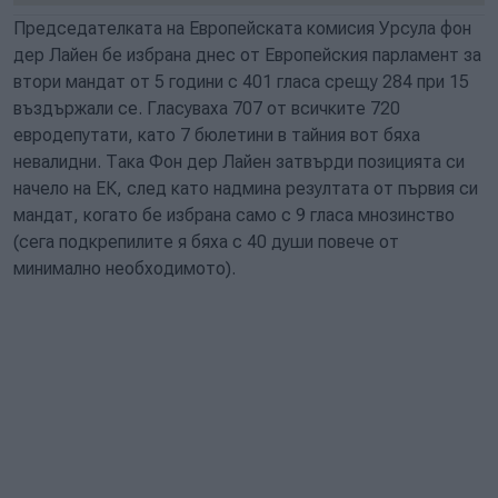
Председателката на Европейската комисия Урсула фон
дер Лайен бе избрана днес от Европейския парламент за
втори мандат от 5 години с 401 гласа срещу 284 при 15
въздържали се. Гласуваха 707 от всичките 720
евродепутати, като 7 бюлетини в тайния вот бяха
невалидни. Така Фон дер Лайен затвърди позицията си
начело на ЕК, след като надмина резултата от първия си
мандат, когато бе избрана само с 9 гласа мнозинство
(сега подкрепилите я бяха с 40 души повече от
минимално необходимото).