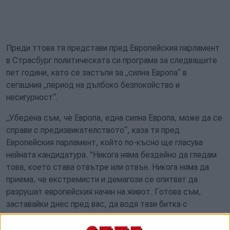
Преди ттова тя представи пред Европейския парламент
в Страсбург политическата си програма за следващите
пет години, като се застъпи за „силна Европа“ в
сегашния „период на дълбоко безпокойство и
несигурност“.
„Убедена съм, че Европа, една силна Европа, може да се
справи с предизвикателството“, каза тя пред
Европейския парламент, който по-късно ще гласува
нейната кандидатура. "Никога няма бездейно да гледам
това, което става отвътре или отвън. Никога няма да
приема, че екстремисти и демагози се опитват да
разрушат европейския начин на живот. Готова съм,
заставайки днес пред вас, да водя тази битка с
помощта на всички демократични сили. Именно това съм
заложила в политическите си насоки – силна Европа,