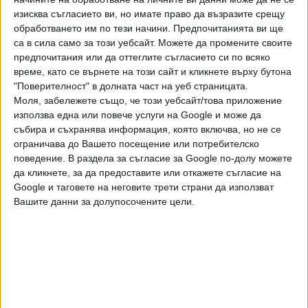
областта на отбраната с местно производство и общи
изисква съгласието ви, но имате право да възразите срещу
проекти, включително с развитие на общ
обработването им по тези начини. Предпочитанията ви ще
противоракетен щит.
са в сила само за този уебсайт. Можете да промените своите
предпочитания или да оттеглите съгласието си по всяко
Фон дер Лайен критикува мисията на унгарския премиер
време, като се върнете на този сайт и кликнете върху бутона
Виктор Орбан в Москва и посочи, че тя е била "мисия за
"Поверителност" в долната част на уеб страницата.
омилостивяване на агресора, а не мирна мисия. Никой не
Моля, забележете също, че този уебсайт/това приложение
иска справедлив мир повече от украинците. Ще бъдем с
използва една или повече услуги на Google и може да
събира и съхранява информация, която включва, но не се
Украйна, докогато е необходимо", посочи тя.
ограничава до Вашето посещение или потребителско
За първи път от десетилетия свободата ни е
поведение. В раздела за съгласие за Google по-долу можете
да кликнете, за да предоставите или откажете съгласие на
застрашена. Длъжни сме да защитим Европа,
Google и таговете на неговите трети страни да използват
необходим ни е европейски отбранителен съюз. Трябва
Вашите данни за долупосочените цели.
да създадем единен отбранителен пазар, каза Фон дер
Лайен.
Председателката на ЕК обеща във втория си мандат да
предложи утрояване на силите на европейската гранична
служба “Фронтекс” и удвояване на състава на Европол с
осигуряването на право за трансгранична дейност.