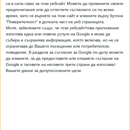
са в сила само за този уебсайт. Можете да промените своите
възможности по-рано през годината.
предпочитания или да оттеглите съгласието си по всяко
време, като се върнете на този сайт и кликнете върху бутона
Лондон иска да прави нов
"Поверителност" в долната част на уеб страницата.
Европейски съюз
Моля, забележете също, че този уебсайт/това приложение
Британският министър-
използва една или повече услуги на Google и може да
председател Борис Джонсън
събира и съхранява информация, която включва, но не се
възнамерява да създаде съюз,
27 Май 2022
ограничава до Вашето посещение или потребителско
който да е в противовес на ЕС.
поведение. В раздела за съгласие за Google по-долу можете
Замисълът е в него да влязат
да кликнете, за да предоставите или откажете съгласие на
държави, които ревностно
Google и таговете на неговите трети страни да използват
защитават своя суверенитет и
Вашите данни за долупосочените цели.
Последвайте ни и в
виждат в Руската федерация
заплаха за националната си
сигурност.
Ако искате да подкрепите независимата
и качествена журналистика в “Сега”,
можете да направите дарение през
PayPal
,
,
,
Ключови думи:
Борис Джонсън
Брекзит
фунт
унция