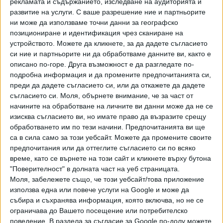
служебни бележки. Т.г. те могат да са и на електронен
рекламата и съдържанието, изследване на аудиторията и
развитие на услуги.
С ваше разрешение ние и партньорите
формат. Другата новост е, че идентификационната
ни може да използваме точни данни за географско
бланка с личните данни на учениците ще е свързана с
позициониране и идентификация чрез сканиране на
първия лист за отговори, като тя няма да се отделя и
устройството. Можете да кликнете, за да дадете съгласието
слага допълнително в малко пликче, което досега заедно
си ние и партньорите ни да обработваме данните ви, както е
с изпитната работа се слагаше в голям плик.
описано по-горе. Друга възможност е да разгледате по-
подробна информация и да промените предпочитанията си,
Матурата по български език е в три части: първата и
преди да дадете съгласието си, или да откажете да дадете
втората - по 60 минути, третата - 120 минути. Форматът
съгласието си.
Моля, обърнете внимание, че за част от
на изпита е без промяна. Тестът включва 41 задачи - 22
начините на обработване на личните ви данни може да не се
изисква съгласието ви, но имате право да възразите срещу
с избираем отговор, 16 със свободен отговор, 2 с
обработването им по тези начини. Предпочитанията ви ще
разширен свободен отговор и една задача за създаване
са в сила само за този уебсайт. Можете да промените своите
на аргументативен текст - интерпретативно съчинение
предпочитания или да оттеглите съгласието си по всяко
или есе.
време, като се върнете на този сайт и кликнете върху бутона
"Поверителност" в долната част на уеб страницата.
Втората матура, която е по профилиращ предмет,
Моля, забележете също, че този уебсайт/това приложение
изучаван в 11. и 12. клас, както и държавният изпит за
използва една или повече услуги на Google и може да
придобиване на професионална квалификация, са
събира и съхранява информация, която включва, но не се
насрочени за 22 май. За втора матура заявления са
ограничава до Вашето посещение или потребителско
подали 24 381 ученици.
поведение. В раздела за съгласие за Google по-долу можете