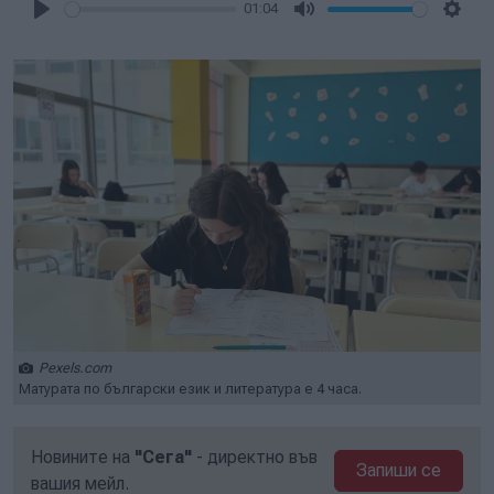
01:04
Play
Mute
Setti
Pexels.com
Матурата по български език и литература е 4 часа.
Новините на
"Сега"
- директно във
Запиши се
вашия мейл.