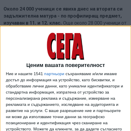
Около 24 000 ученици се явиха днес на втората си
задължителна матура - по профилиращ предмет,
изучаван в 11. и 12. клас.
Още около 28 000 ученици от
професионалните гимназии пък имаха държавен изпит за
придобиване на професионална квалификация.
Първата матура
по български език и литература бе в
сряда. На зрелостниците се падна да пишат съченение
по творбата "Песента на колелетата" на Йордан Йовков
Ценим вашата поверителност
или есе на тема "Авторитетите днес".
Ние и нашите 1541
партньори
съхраняваме и/или имаме
достъп до информация на устройство, като бисквитки, и
За втора матура заявления подадоха 24 381 ученици,
обработваме лични данни, като уникални идентификатори и
които държаха тестовете в общо около 1434 училища.
стандартна информация, изпратена от устройство за
И
зпитният вариант бе изтеглен в МОН в 7 часа - падна се
персонализирана реклама и съдържание, измерване на
вариант 2.
рекламата и съдържанието, изследване на аудиторията и
развитие на услуги.
С ваше разрешение ние и партньорите
От МОН посочват, че се запазва тенденцията от
ни може да използваме точни данни за географско
предишни години
най-много зрелостници да избират
позициониране и идентификация чрез сканиране на
английски език.
Подадените заявления за полагане на
устройството. Можете да кликнете, за да дадете съгласието