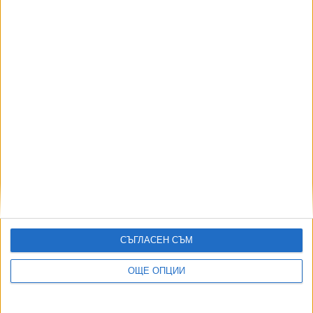
Зрелостниците намаляват резултатите си по 13
предмета
16 Юни 2026
Матурите са с най-висок резултат от 2008 г.
насам
10 Юни 2026
Още по темата
СЪГЛАСЕН СЪМ
ОЩЕ НОВИНИ ОТ ПРОСВЕТА
ОЩЕ ОПЦИИ
Най-добрият олимпиец по математика и информатика е
от Варна
25 Юли 2026