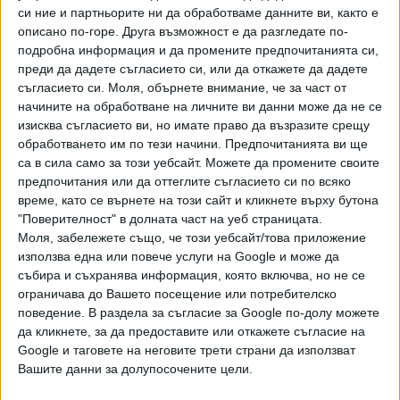
матура по този профилиращ предмет са над 13
си ние и партньорите ни да обработваме данните ви, както е
описано по-горе. Друга възможност е да разгледате по-
000.
Следват география и икономика - 1810 желаещи да
подробна информация и да промените предпочитанията си,
се явят на матура по този предмет, биология и здравно
преди да дадете съгласието си, или да откажете да дадете
образование
-
1722 души
, математика -
1523
,
съгласието си.
Моля, обърнете внимание, че за част от
предприемачество -
1373
, философия -
1186
.
начините на обработване на личните ви данни може да не се
изисква съгласието ви, но имате право да възразите срещу
Държавният изпит за придобиване на
обработването им по тези начини. Предпочитанията ви ще
професионална квалификация
се проведе в 617
са в сила само за този уебсайт. Можете да промените своите
училища, като заявления са подали 28 000 ученици.
предпочитания или да оттеглите съгласието си по всяко
Темата за него ще бъде изтеглена в 8:15 ч. в МОН.
време, като се върнете на този сайт и кликнете върху бутона
"Поверителност" в долната част на уеб страницата.
От гимназистите, заявили желание да се явят на
Моля, забележете също, че този уебсайт/това приложение
държавен изпит по професионална подготовка и
използва една или повече услуги на Google и може да
събира и съхранява информация, която включва, но не се
квалификация, близо 16 000 са избрали да разработват
ограничава до Вашето посещение или потребителско
дипломен проект. Останалите
ще се явят на изпит по
поведение. В раздела за съгласие за Google по-долу можете
теория на професията чрез разработване на тема, като
да кликнете, за да предоставите или откажете съгласие на
ще положат и изпит по практика, или на изпит по теория
Google и таговете на неговите трети страни да използват
на професията чрез тест, като също ще имат и изпит по
Вашите данни за долупосочените цели.
практика. Държавният изпит по професионална