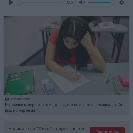
02:57
Play
Mute
Setti
Pexels.com
На всички матури, както и досега, ще се използва химикал, който
пише с черен цвят.
Новините на
"Сега"
- директно във
Запиши се