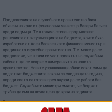
Предложенията на служебното правителство бяха
обявени на крак от финансовия министър Валери Белчев
преди седмица. Те в голяма степен продължават
решенията от актуализацията на бюджета, които бяха
изработени от Асен Василев като финансов министър в
предишното служебно правителство. Т.е. може да се
предположи, че в тази си част проектът на служебния
кабинет ще се покрие с намеренията на новото
правителство. Новите управляващи обаче искат сами да
подготвят бюджетните закони за следващата година,
поради което са готови през януари да се работи без
бюджет. Служебните министри смятат, че бюджет
трябва да има на всяка цена до края на годината.
В утвърдения днес проект е заложено минималната
пенсия да бъде 370 лв. от 1 януари до 1 юли 2022 г. (при