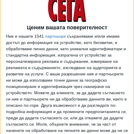
300 лв. сега). Максималната ще бъде 1500 лв. през
цялата 2022 г. Тези нови размери влизат в сила още от
25 декември 2021 г. От 1 юли трябва да има нов размер
на минималната пенсия – 392,57 лв., предвижда
Ценим вашата поверителност
проектът, с който "Сега" разполага. Това е увеличение с
Ние и нашите 1541
партньори
съхраняваме и/или имаме
6,1% и може да се приеме за знак колко процента
достъп до информация на устройство, като бисквитки, и
осъвременяване залагат от служебното правителство по
обработваме лични данни, като уникални идентификатори и
швейцарското правило за 1 юли (процентът за това
стандартна информация, изпратена от устройство за
обикновено не е посочен в основния текст на закона за
персонализирана реклама и съдържание, измерване на
бюджета на ДОО).
рекламата и съдържанието, изследване на аудиторията и
развитие на услуги.
С ваше разрешение ние и партньорите
Разминаване между намеренията на сегашните
ни може да използваме точни данни за географско
управляващи и бъдещите има при минималната заплата,
позициониране и идентификация чрез сканиране на
устройството. Можете да кликнете, за да дадете съгласието
която според декларираното при преговорите на
си ние и партньорите ни да обработваме данните ви, както е
бъдещата коалиция трябва да стане 700 лв., а
описано по-горе. Друга възможност е да разгледате по-
служебното правителство предлага 710 лв. С
подробна информация и да промените предпочитанията си,
минималната заплата са свързани минималните
преди да дадете съгласието си, или да откажете да дадете
осигурителни прагове. Така в проекта на служебния
съгласието си.
Моля, обърнете внимание, че за част от
кабинет е заложено те да бъдат 710 лв. Същата сума се
начините на обработване на личните ви данни може да не се