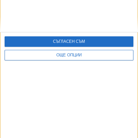
Най-много "френски" безработни у нас има от
Благоевград
21 Юли 2026
СЪГЛАСЕН СЪМ
ОЩЕ ОПЦИИ
Има бум на нови пенсионери заради края на
ковид добавката
07 Юли 2026
От 1 юли таванът ограничава много повече
пенсии
04 Юли 2026