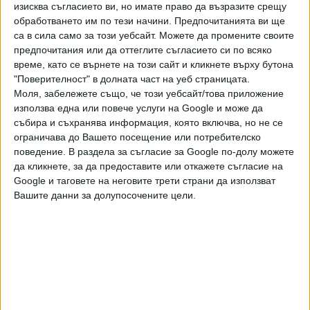
отнася за самоосигуряващите се и за земеделските и
изисква съгласието ви, но имате право да възразите срещу
обработването им по тези начини. Предпочитанията ви ще
тютюнопроизводители. За последните две категории
са в сила само за този уебсайт. Можете да промените своите
това би било значително увеличение - сега минималният
предпочитания или да оттеглите съгласието си по всяко
праг за тях е 420 лв., но е традиционно тук да се залага
време, като се върнете на този сайт и кликнете върху бутона
изравняване с останалите, което след това отпада в НС.
"Поверителност" в долната част на уеб страницата.
Моля, забележете също, че този уебсайт/това приложение
Служебният кабинет предлага още увеличение на
използва една или повече услуги на Google и може да
максималния осигурителен доход от 3000 на 3400 лв.,
събира и съхранява информация, която включва, но не се
става ясно от проекта. Това е близко до идеите на
ограничава до Вашето посещение или потребителско
"Продължаваме промяната", които искат да го увеличат
поведение. В раздела за съгласие за Google по-долу можете
с около 450 лв. Тяхното предложение е таванът да
да кликнете, за да предоставите или откажете съгласие на
Google и таговете на неговите трети страни да използват
стане 2,3 от средната работна заплата, но среща голям
Вашите данни за долупосочените цели.
отпор от бизнеса и част от коалиционните си партньори.
В проекта не пише нищо за добавки, но те така или иначе
се покриват с трансфер от държавния бюджет. Не е
ясна съдбата на сегашните добавки от 120 лв., които се
изплащат на всички пенсионери. Според Асен Василев те
приключват в края на годината, а от Нова година добавки
ще има само за бедни пенсионери с цел достигане на