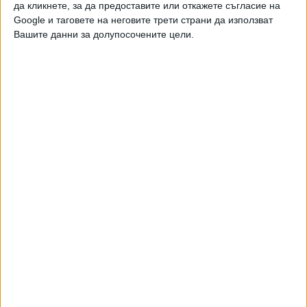
да кликнете, за да предоставите или откажете съгласие на
Михайлов.
Google и таговете на неговите трети страни да използват
Вашите данни за долупосочените цели.
Коментирайки скандала със заплахите към
високопоставен служител на ГДБОП в пернишко село,
бащата заявява, че според негови източници "Васил не е
бил там", но оставя разследващите органи да установят
истината.
Михайлов изразява готовност да се срещне с него зад
решетките. "Ако поиска, бих отишъл да го видя, защото
не съм много отдавна", споделя бащата.
По отношение на професионалния си път и евентуалните
последствия за него самия, пернишкият прокурор е
категоричен, че неговият 31-годишен стаж говори
достатъчно за кариерата му. "Ако ми бъде образувана
проверка, ще се защитавам", заявява той.
Бисер Михайлов е убеден, че "всеки трябва да извърви
своя път, своята Голгота", но въпреки всичко запазва