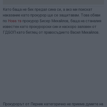
Като баща не бих предал сина си, а ако ми поискат
наказание като прокурор ще се защитавам. Това обяви
по
Нова тв
прокурор Бисер Михайлов, баща на станалия
известен като прокурорски син и наскоро заловен от
ГДБОП като беглец от правосъдието Васил Михайлов.
Прокурорът от Перник категорично не приема думите на