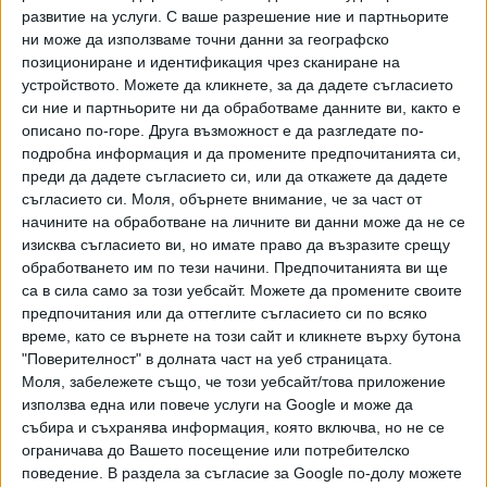
знае "какво наложи тази тактика на ГДБОП", но признава
развитие на услуги.
С ваше разрешение ние и партньорите
емоционално за момента на ареста, че го е познал само
ни може да използваме точни данни за географско
по очите, тъй като визуално Васил бил "съвсем различен
позициониране и идентификация чрез сканиране на
човек - с брада и коса", за разлика от миналата година.
устройството. Можете да кликнете, за да дадете съгласието
си ние и партньорите ни да обработваме данните ви, както е
Преди година Бисер Михайлов призова сина си да се
описано по-горе. Друга възможност е да разгледате по-
предаде. Въпреки че младежът не го послуша, днес
подробна информация и да промените предпочитанията си,
прокурорът казва: "Като баща не бих предал сина си". И
преди да дадете съгласието си, или да откажете да дадете
съгласието си.
Моля, обърнете внимание, че за част от
допълва, че дори и в ролята си на магистрат няма да го
начините на обработване на личните ви данни може да не се
направи. Михайлов обаче уточнява, че според
изисква съгласието ви, но имате право да възразите срещу
Наказателния кодекс не носи отговорност за лично
обработването им по тези начини. Предпочитанията ви ще
укривателство, когато става въпрос за негов син.
са в сила само за този уебсайт. Можете да промените своите
предпочитания или да оттеглите съгласието си по всяко
Прокурорът признава, че отношенията им са силно
време, като се върнете на този сайт и кликнете върху бутона
влошени. На въпрос кой може да е помагал на беглеца
"Поверителност" в долната част на уеб страницата.
през тези месеци, бащата отговаря: "Всички - приятели,
Моля, забележете също, че този уебсайт/това приложение
роднини, семейство, хора с възможности". Той обаче е
използва една или повече услуги на Google и може да
събира и съхранява информация, която включва, но не се
категоричен, че не познава обкръжението на сина си и не
ограничава до Вашето посещение или потребителско
знае кой е авторитет за него. "За мен е загадка, дано
поведение. В раздела за съгласие за Google по-долу можете
съответните служби свършат тази работа", допълва