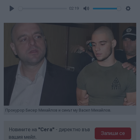
02:19
Play
Mute
Setti
Прокурор Бисер Михайлов и синът му Васил Михайлов.
Новините на
"Сега"
- директно във
Запиши се
вашия мейл.