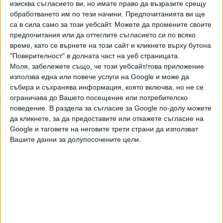
изисква съгласието ви, но имате право да възразите срещу
последни научават за поредния терен, който ще се
обработването им по тези начини. Предпочитанията ви ще
зарие или вече е зарит с боклуци и нямат никаква
са в сила само за този уебсайт. Можете да промените своите
възможност за реакция, подчерта тя".
предпочитания или да оттеглите съгласието си по всяко
време, като се върнете на този сайт и кликнете върху бутона
Мая Манолова настоява и сроковете за съхранение на
"Поверителност" в долната част на уеб страницата.
опасни и неопасни отпадъци да бъдат намалени от една
Моля, забележете също, че този уебсайт/това приложение
и три години на шест месеца, както и да се въведат
използва една или повече услуги на Google и може да
задължително видеонаблюдение, включително и на
събира и съхранява информация, която включва, но не се
площадките, на които се съхраняват отпадъци, и
ограничава до Вашето посещение или потребителско
поведение. В раздела за съгласие за Google по-долу можете
система за проследяване на превозните средства,
да кликнете, за да предоставите или откажете съгласие на
които транспортират отпадъци.
Google и таговете на неговите трети страни да използват
Вашите данни за долупосочените цели.
Последвайте ни и в
Ако искате да подкрепите независимата
и качествена журналистика в “Сега”,
можете да направите дарение през
PayPal