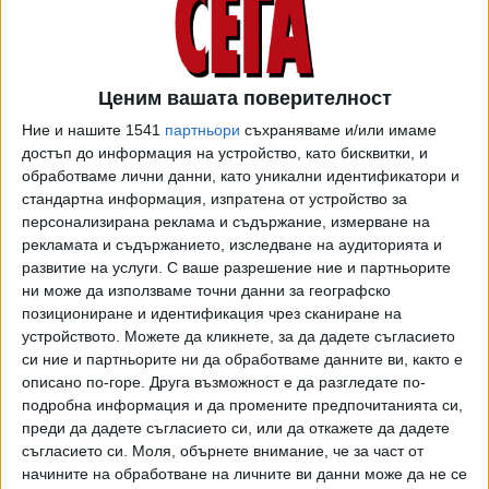
да са разположени в териториите на инсталациите и
централите, които ще ги оползотворяват, за да няма
площадки за боклук из цялата страна.
Ценим вашата поверителност
Законът действа в интерес на фирмите, които се
Ние и нашите 1541
партньори
съхраняваме и/или имаме
занимават с внос, транспортиране и съхранение
достъп до информация на устройство, като бисквитки, и
на боклук, коментира Манолова.
"Законът за управление
обработваме лични данни, като уникални идентификатори и
на отпадъците е един от малкото закони, които допускат
стандартна информация, изпратена от устройство за
принципа на мълчаливото съгласие - достатъчно е да
персонализирана реклама и съдържание, измерване на
рекламата и съдържанието, изследване на аудиторията и
подадеш документи и да поискаш да извършваш някоя
развитие на услуги.
С ваше разрешение ние и партньорите
от дейностите, свързани с третиране на отпадъци. Ако
ни може да използваме точни данни за географско
нямаш произнасяне в срок - да се приеме, че всичко ти
позициониране и идентификация чрез сканиране на
е разрешено. Ако искаш да отвориш малко магазинче
устройството. Можете да кликнете, за да дадете съгласието
или фризьорски салон, се изисква изрично съгласие"
.
си ние и партньорите ни да обработваме данните ви, както е
описано по-горе. Друга възможност е да разгледате по-
Манолова иска и да се въведе изискване за
подробна информация и да промените предпочитанията си,
съгласувателна процедура с кметовете, когато до
преди да дадете съгласието си, или да откажете да дадете
дадено населено място предстои разкриването на депо
съгласието си.
Моля, обърнете внимание, че за част от
начините на обработване на личните ви данни може да не се
за отпадъци.
"Сега кметовете и местните общности