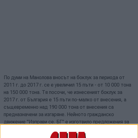
По думи на Манолова вносът на боклук за периода от
2011 г. до 2017 г. се е увеличил 15 пъти - от 10 000 тона
на 150 000 тона. Тя посочи, че изнесеният боклук за
2017 г. от България е 15 пъти по-малко от внесения, а
същевременно над 190 000 тона от внесения са
предназначени за изгаряне. Нейното гражданско
движение "Изправи се. БГ" е изготвило предложения за
промени в Закона за управление на отпадъците. Сред тях
е изискването площадките за съхраняване на отпадъци