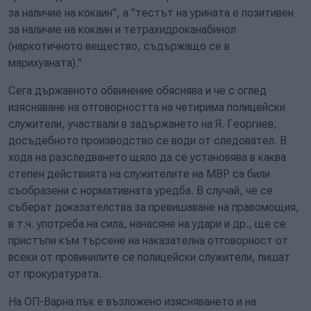
за наличие на кокаин", а "тестът на урината е позитивен
за наличие на кокаин и тетрахидроканабинол
(наркотичното вещество, съдържащо се в
марихуаната)."
Сега държавното обвинение обяснява и че с оглед
изясняване на отговорността на четирима полицейски
служители, участвали в задържането на Я. Георгиев,
досъдебното производство се води от следовател. В
хода на разследването щяло да се установява в каква
степен действията на служителите на МВР са били
съобразени с нормативната уредба. В случай, че се
съберат доказателства за превишаване на правомощия,
в т.ч. употреба на сила, нанасяне на удари и др., ще се
пристъпи към търсене на наказателна отговорност от
всеки от провинилите се полицейски служители, пишат
от прокуратурата.
На ОП-Варна пък е възложено изясняването и на