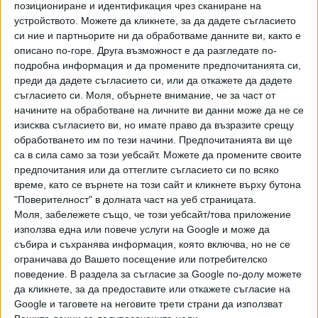
който почина 36-годишният Явор Георгиев. "Има
позициониране и идентификация чрез сканиране на
специални техники за сваляне на напрежението, когато
устройството. Можете да кликнете, за да дадете съгласието
човекът не застрашава околните. От камерите се
си ние и партньорите ни да обработваме данните ви, както е
описано по-горе. Друга възможност е да разгледате по-
вижда, че те не са приложени", каза Митов, който днес е
подробна информация и да промените предпочитанията си,
във Варна, където ще проведе спешно заседание на
преди да дадете съгласието си, или да откажете да дадете
МВР.
съгласието си.
Моля, обърнете внимание, че за част от
начините на обработване на личните ви данни може да не се
Той потвърди, че е отстранил директора на ОДП Варна -
изисква съгласието ви, но имате право да възразите срещу
ст. комисар Андрей Ангелов и шефа на Второ РУП
обработването им по тези начини. Предпочитанията ви ще
Чавдар Нанков, който обаче не е уволнен, а преназначен
са в сила само за този уебсайт. Можете да промените своите
в Икономическа полиция. Митов обясни, че процедурата
предпочитания или да оттеглите съгласието си по всяко
за уволнение е сложна и трябва да се изминат редица
време, като се върнете на този сайт и кликнете върху бутона
стъпки, за да не възстанови впоследствие съдът
"Поверителност" в долната част на уеб страницата.
Моля, забележете също, че този уебсайт/това приложение
уволнения.
използва една или повече услуги на Google и може да
събира и съхранява информация, която включва, но не се
Часове по-рано стана ясно, че полицаите, които са
ограничава до Вашето посещение или потребителско
задържали Явор Георгиев във Варна, са имали зачислени
поведение. В раздела за съгласие за Google по-долу можете
боди камери, но не са ги носили и не са ги ползвали. Това
да кликнете, за да предоставите или откажете съгласие на
призна на брифинг в морската столица ръководството на
Google и таговете на неговите трети страни да използват
ОДМВР-Варна. Това е нарушение и затова това те са