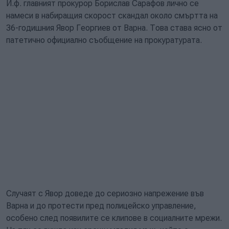
И.ф. главният прокурор Борислав Сарафов лично се
намеси в набиращия скорост скандал около смъртта на
36-годишния Явор Георгиев от Варна. Това става ясно от
патетично официално съобщение на прокуратурата.
Случаят с Явор доведе до сериозно напрежение във
Варна и до протести пред полицейско управление,
особено след появилите се клипове в социалните мрежи.