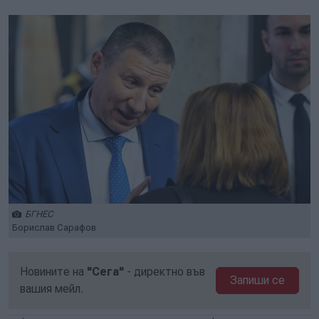
БГНЕС
Борислав Сарафов
Новините на
"Сега"
- директно във
Запиши се
вашия мейл.