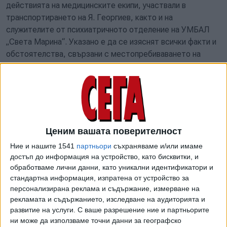
действията на медицинските екипи, участвали в
транспортирането на Я. Георгиев, както и на
служителите от психиатричното отделение на УМБАЛ
„Света Марина“. Указано е да се изяснят всички факти и
обстоятелства, свързани с местопребиваването на
починалия в часовете преди настъпването на смъртта
му.
Сарафов изискал от ОП-Варна "провеждането на бързо и
всеобхватно разследване, както и привличане към
наказателна отговорност на всички лица, спрямо които
Ценим вашата поверителност
биха се събрали доказателства за съпричастност към
Ние и нашите 1541
партньори
съхраняваме и/или имаме
смъртта на младия мъж". Нещо, което означава, че ще
достъп до информация на устройство, като бисквитки, и
има привлечени обвиняеми по случая и търсене на
обработваме лични данни, като уникални идентификатори и
наказателна отговорност.
стандартна информация, изпратена от устройство за
персонализирана реклама и съдържание, измерване на
Рано сутринта в четвъртък стана ясно, че вътрешният
рекламата и съдържанието, изследване на аудиторията и
министър Даниел Митов смята, че има превишаване на
развитие на услуги.
С ваше разрешение ние и партньорите
полицейските правомощия при трагичния инцидент, при
ни може да използваме точни данни за географско