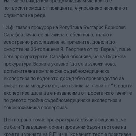
На тях се вижда как срещу младия мъж, който е
потърсил помощ от полицията, е упражнено насилие от
служители на реда.
"И.ф. главен прокурор на Република България Борислав
Сарафов лично се ангажира с обективно, пълно и
всестранно разследване на причините, довели до
смъртта на 36-годишния Я. Георгиев от гр. Варна.", пише
сега прокуратурата. Сарафов обяснява, че на Окръжна
прокуратура-Варна е указано "да се възложи нова,
допълнителна комплексна съдебномедицинска
експертиза по воденото досъдебно производство за
смъртта на младия мъж, настъпила на 7 юни т.г." Същата
експертиза щяла да е независима от досега изготвените
по делото тройна съдебномедицинска експертиза и
токсикохимична експертиза.
Ден по-рано точно прокуратурата обяви официално, че
са били "извършени ориентировъчни бързи тестове на
кръвта и урината на Я.Г" и че "кръвният тест е позитивен