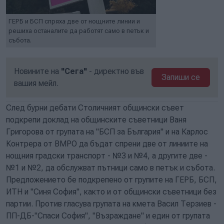
ГЕРБ и БСП спряха две от нощните линии и
решиха останалите да работят само в петък и
събота.
Новините на
"Сега"
- директно във
Запиши се
вашия мейл.
След бурни дебати Столичният общински съвет
подкрепи доклад на общинските съветници Ваня
Григорова от групата на "БСП за България" и на Карлос
Контрера от ВМРО да бъдат спрени две от линиите на
нощния градски транспорт - №3 и №4, а другите две -
№1 и №2, да обслужват пътници само в петък и събота.
Предложението бе подкрепено от групите на ГЕРБ, БСП,
ИТН и "Синя София", както и от общински съветници без
партии. Против гласува групата на кмета Васил Терзиев -
ПП-ДБ-"Спаси София", "Възраждане" и един от групата