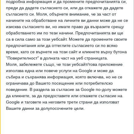
таксиметровия бранш и атака срещу интереса на 1.5
подробна информация и да промените предпочитанията си,
милиона софиянци", написаха от "Спаси София". Те
преди да дадете съгласието си, или да откажете да дадете
съгласието си.
Моля, обърнете внимание, че за част от
посочиха, че само за 6 месеца пътниците в нощния
начините на обработване на личните ви данни може да не се
транспорт са се увеличили тройно, въпреки, че линиите
изисква съгласието ви, но имате право да възразите срещу
продължават да се движат на час.
обработването им по тези начини. Предпочитанията ви ще
са в сила само за този уебсайт. Можете да промените своите
"Линии N1 и N2 са едни от най-ефективните в града.
предпочитания или да оттеглите съгласието си по всяко
Ползите от нощния транспорт са за всички софиянци, за
време, като се върнете на този сайт и кликнете върху бутона
местната икономика, за работещите и предприятията,
"Поверителност" в долната част на уеб страницата.
за културния живот и туризма на София. Всички добре
Моля, забележете също, че този уебсайт/това приложение
управлявани градове имат нощен` транспорт, който в
използва една или повече услуги на Google и може да
събира и съхранява информация, която включва, но не се
София е безалтернативен. Защо в Бургас, който се
ограничава до Вашето посещение или потребителско
управлява от кмет на ГЕРБ, всяка нощ има градски
поведение. В раздела за съгласие за Google по-долу можете
транспорт, а в София той се орязва", попита Симеон
да кликнете, за да предоставите или откажете съгласие на
Ставрев от групата на ПП-ДБ-"Спаси София". Той каза
Google и таговете на неговите трети страни да използват
още, че 8 водача, които карат през нощта, не може да
Вашите данни за долупосочените цели.
са проблем за общинското дружество "Столичен
автотранспорт" на фона на 1000 водачи, който са заети в
обществения превоз.