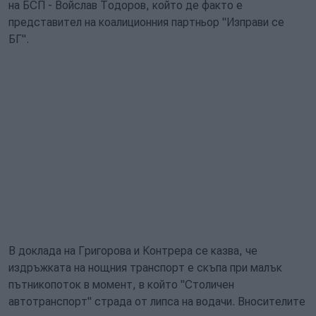
на БСП - Войслав Тодоров, който де факто е
представител на коалиционния партньор "Изправи се
БГ".
В доклада на Григорова и Контрера се казва, че
издръжката на нощния транспорт е скъпа при малък
пътникопоток в момент, в който "Столичен
автотранспорт" страда от липса на водачи. Вносителите