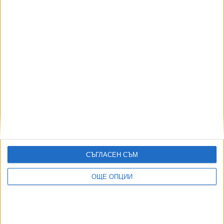
,
Ключови думи:
столичен градски транспорт
Зоологическа градина
Още новини по темата
Четирима души бяха ранени при сблъсък на два
трамвая
04 Юни 2026
СЪГЛАСЕН СЪМ
Нови тролеи в София скоро няма да има
11 Март 2026
ОЩЕ ОПЦИИ