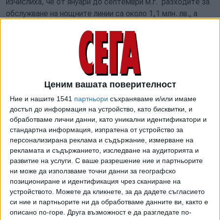
изчислиха, че от януари до септември м.г. разходите за
обслужване на нощните линии са около 1,1 млн. лв., а
приходите от нощни карти с цена от 2 лв. са 249 532
лв. На този фон данните за пътникопотока показват, че
линиите се използват предимно от и до Студентски
град, като най-натоварени са линии N1 и N2 в петък и
събота. С цел оптимизиране на натоварването върху
водачите, намаляването на извънредния труд и по-
Ценим вашата поверителност
оптималното разпределяне на превозния състав
Ние и нашите 1541
партньори
съхраняваме и/или имаме
Григорова и Контрера предложиха промяна в
достъп до информация на устройство, като бисквитки, и
транспортната схема.
обработваме лични данни, като уникални идентификатори и
стандартна информация, изпратена от устройство за
Нощният градски транспорт бе защитаван изключително
персонализирана реклама и съдържание, измерване на
от коалицията ПП-ДБ-"Спаси София". Техните
рекламата и съдържанието, изследване на аудиторията и
развитие на услуги.
С ваше разрешение ние и партньорите
представители определиха вносителите като "лобисти
ни може да използваме точни данни за географско
на таксиметровия бранш". "Скъпи таксита вместо
позициониране и идентификация чрез сканиране на
достъпен и сигурен нощен транспорт. Това предлагат
устройството. Можете да кликнете, за да дадете съгласието
Ваня Григорова и Карлос Контрера с лобисткия си
си ние и партньорите ни да обработваме данните ви, както е
доклад за осакатяване на услугата, в явна полза за
описано по-горе. Друга възможност е да разгледате по-