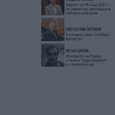
Завоят на ПБ към 2021 г.
не замества липсващата
изборна реформа
СВЕТОСЛАВ ТЕРЗИЕВ:
България сама си избра
вредител
ПЕТЬО ЦЕКОВ:
Феновете на Радев
станаха "луди калинки"
от лупингите му