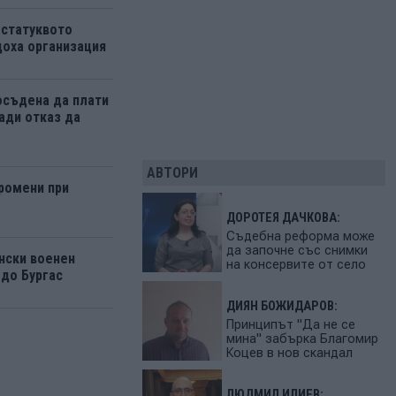
 статуквото
оха организация
осъдена да плати
ади отказ да
АВТОРИ
ромени при
ДОРОТЕЯ ДАЧКОВА:
Съдебна реформа може
да започне със снимки
нски военен
на консервите от село
 до Бургас
ДИЯН БОЖИДАРОВ:
Принципът "Да не се
мина" забърка Благомир
Коцев в нов скандал
ЛЮДМИЛ ИЛИЕВ: