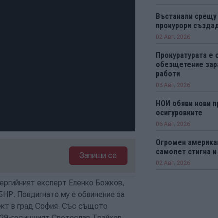
Въстанали срещу
прокурори създад
02 Авг. 2026
Прокуратурата е 
обезщетение зар
работи
03 Авг. 2026
НОИ обяви нови п
осигуровките
06 Авг. 2026
Огромен америка
самолет стигна и
Запиши се
02 Авг. 2026
нергийният експерт Еленко Божков,
НР. Повдигнато му е обвинение за
ект в град София. Със същото
 29-годишният Светослав Трайков.