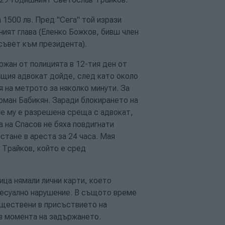
 1500 лв. Пред "Сега" той изрази
ният глава (Еленко Божков, бивш член
съвет към президента).
ржан от полицията в 12-тия ден от
щия адвокат дойде, след като около
я на метрото за няколко минути. За
рман Бабикян. Заради блокирането на
не му е разрешена среща с адвокат,
а на Спасов не бяха повдигнати
стане в ареста за 24 часа. Мая
 Трайков, който е сред
ица нямали лични карти, което
цесуално нарушение. В същото време
ъществени в присъствието на
 в момента на задържането.