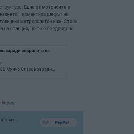
структура. Една от мотрисите е
анването", коментира шефът на
толичния метрополитен инж. Стоян
а на станция, но то е предвидено
во заради спирането на
а
ДСВ Минчо Спасов заради
я ден, съобщи шефът на СДВР
коло 1 ч.
в “Сега”,