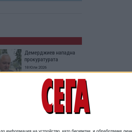
Демерджиев нападна
прокуратурата
18 Юли 2026
Невзоров се
разприказвал пред
МВР за висши
протекции
23 Юни 2026
о информация на устройство, като бисквитки, и обработваме личн