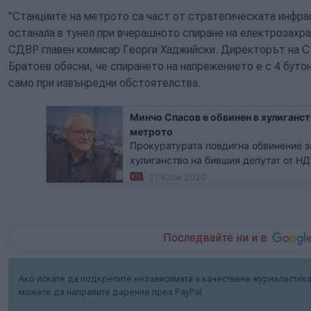
"Станциите на метрото са част от стратегическата инфра
останала в тунел при вчерашното спиране на електрозахр
СДВР главен комисар Георги Хаджийски. Директорът на С
Братоев обясни, че спирането на напрежението е с 4 бутон
само при извънредни обстоятелства.
Минчо Спасов е обвинен в хулиганст
метрото
Прокуратурата повдигна обвинение з
хулиганство на бившия депутат от Н
спирането на метрото във вчерашни
21 Юли 2020
главен комисар Георги Хаджийски. О
Последвайте ни и в
Ако искате да подкрепите независимата и качествена журналистика 
можете да направите дарение през PayPal