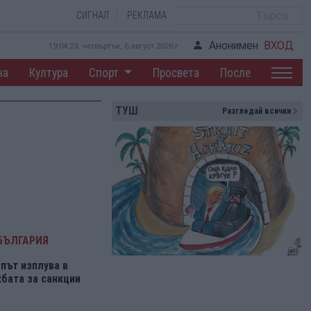
СИГНАЛ
РЕКЛАМА
Анонимен
ВХОД
19:04:23, четвъртък, 6 август 2026 г.
на
Култура
Спорт
Просвета
После
ТУШ
Разгледай всички
БЪЛГАРИЯ
път изплува в
бата за санкции