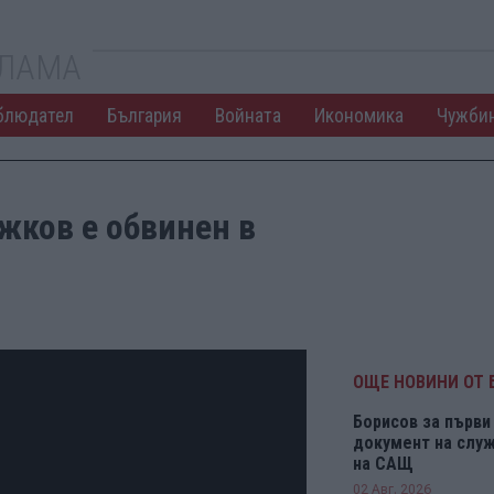
КЛАМА
блюдател
България
Войната
Икономика
Чужби
жков е обвинен в
ОЩЕ НОВИНИ ОТ 
Борисов за първи 
документ на служ
на САЩ
02 Авг. 2026