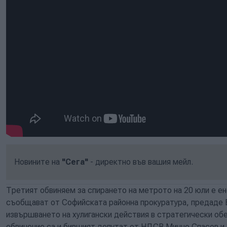
Новините на
"Сега"
- директно във вашия мейл.
Третият обвиняем за спирането на метрото на 20 юли е е
съобщават от Софийската районна прокуратура, предаде Б
извършването на хулигански действия в стратегически об
обвинение са и бившият депутат от НДСВ Минчо Спасов и