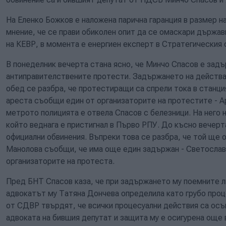
На Еленко Божков е наложена парична гаранция в размер на
мнение, че се прави обиколен опит да се омаскари държав
на КЕВР, в момента е енергиен експерт в Стратегическия 
В понеделник вечерта стана ясно, че Минчо Спасов е задъ
антиправителствените протести. Задържането на действа
обед се разбра, че протестиращи са спрели тока в станци
ареста съобщи
един от организаторите на протестите - А
метрото полицията е отвела Спасов с белезници. На него 
който веднага е пристигнал в Първо РПУ. До късно вечерт
официални обвинения. Въпреки това се разбра, че той ще о
Манолова съобщи, че има още един задържан - Светослав
организаторите на протеста.
Пред БНТ Спасов каза, че при задържането му поемните л
адвокатът му Татяна Дончева определила като грубо про
от СДВР твърдят, че всички процесуални действия са ос
адвоката на бившия депутат и защита му е осигурена още