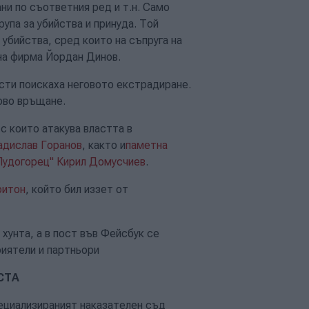
ни по съответния ред и т.н. Само
рупа за убийства и принуда. Той
 убийства, сред които на съпруга на
на фирма Йордан Динов.
сти поискаха неговото екстрадиране.
гово връщане.
с които атакува властта в
адислав Горанов
, както и
паметна
"Лудогорец" Кирил Домусчиев
.
ритон
, който бил иззет от
 хунта, а в пост във Фейсбук се
риятели и партньори
СТА
ециализираният наказателен съд