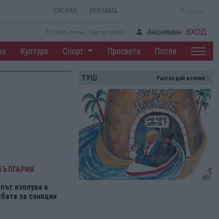
СИГНАЛ
РЕКЛАМА
Анонимен
ВХОД
11:13:21, петък, 7 август 2026 г.
на
Култура
Спорт
Просвета
После
ТУШ
Разгледай всички
БЪЛГАРИЯ
път изплува в
бата за санкции