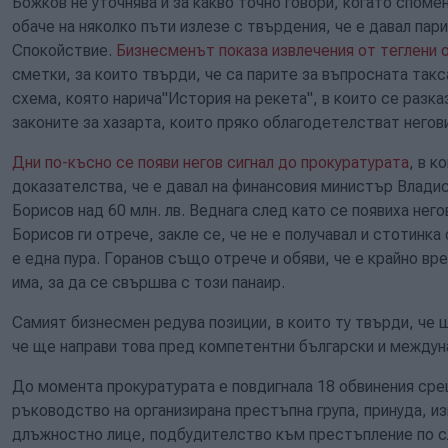
Божков не уточнява и за какво точно говори, когато спом
обаче на няколко пъти излезе с твърдения, че е давал пар
Спокойствие.
Бизнесменът показа извлечения от теглени 
сметки, за които твърди, че са парите за въпросната такса
схема, която нарича"История на рекета", в които се разка
законите за хазарта, които пряко облагодетелстват него
Дни по-късно се появи негов сигнал до прокуратурата
, в к
доказателства, че е давал на финансовия министър Владис
Борисов над 60 млн. лв. Веднага след като се появиха не
Борисов ги отрече, закле се, че не е получавал и стотинка
е една пура. Горанов също отрече и обяви, че е крайно вр
има, за да се свършва с този панаир.
Самият бизнесмен редува позиции, в които ту твърди, че 
че ще направи това пред компетентни български и междуна
До момента прокуратурата е повдигнала 18 обвинения сре
ръководство на организирана престъпна група, принуда, из
длъжностно лице, подбудителство към престъпление по сл