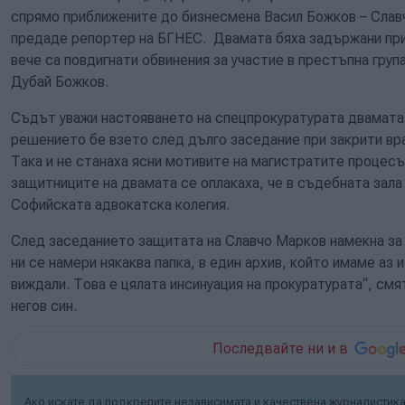
спрямо приближените до бизнесмена Васил Божков – Слав
предаде репортер на БГНЕС. Двамата бяха задържани при 
вече са повдигнати обвинения за участие в престъпна груп
Дубай Божков.
Съдът уважи настояването на спецпрокуратурата двамата 
решението бе взето след дълго заседание при закрити вра
Така и не станаха ясни мотивите на магистратите процесъ
защитниците на двамата се оплакаха, че в съдебната зала
Софийската адвокатска колегия.
След заседанието защитата на Славчо Марков намекна за
ни се намери някаква папка, в един архив, който имаме аз и
виждали. Това е цялата инсинуация на прокуратурата“, смя
негов син.
Последвайте ни и в
Ако искате да подкрепите независимата и качествена журналистика 