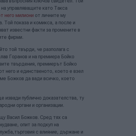
енава въпросния ключов свидетел. Той
и на управляващите като Такса
от него милиони
от личните му
. Той показа и комикса, а после и
зват известни факти за промените в
вите фирми.
ойто той твърди, че разполага с
лав Горанов и на премиера Бойко
говите твърдения, премиерът Бойко
 от него и единственото, което е взел
еме Божков да вади всичко, което
ще извади публично доказателства, ту
родни органи и организации.
щу Васил Божков. Сред тях са
нудване, опит за подкуп на
ужба,търговия с влияние, държане и