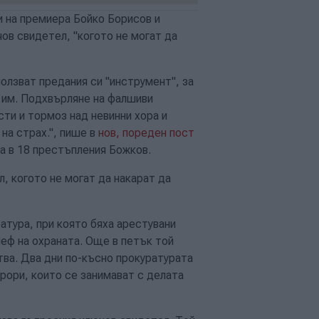
 на премиера Бойко Борисов и
ов свидетел, "когото не могат да
ползват предания си "инструмент", за
а им. Подхвърляне на фалшиви
ти и тормоз над невинни хора и
на страх.", пише в
нов, пореден пост
а в 18 престъпления Божков.
, когото не могат да накарат да
атура, при която бяха арестувани
шеф на охраната. Още в петък той
ва. Два дни по-късно прокуратурата
урори, които се занимават с делата