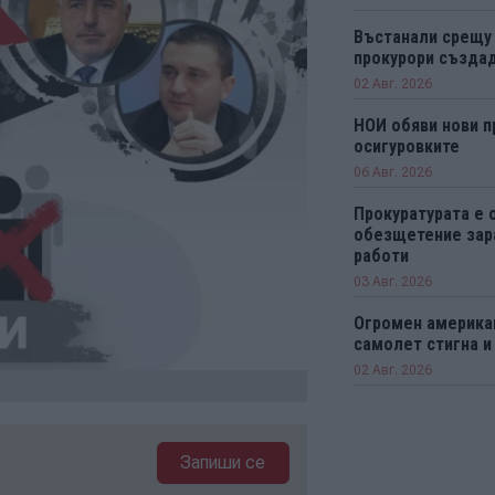
Въстанали срещу
прокурори създад
02 Авг. 2026
НОИ обяви нови п
осигуровките
06 Авг. 2026
Прокуратурата е 
обезщетение зар
работи
03 Авг. 2026
Огромен америка
самолет стигна и
02 Авг. 2026
Запиши се