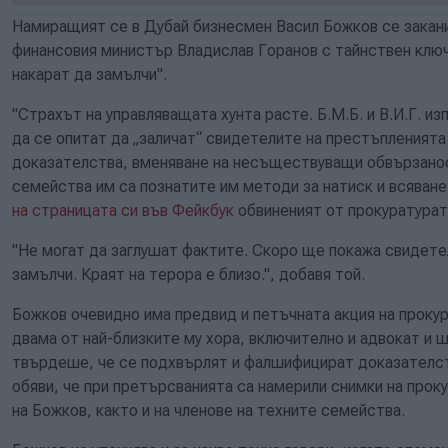
Намиращият се в Дубай бизнесмен Васил Божков се закани
финансовия министър Владислав Горанов с тайнствен ключ
накарат да замълчи".
"Страхът на управляващата хунта расте. Б.М.Б. и В.И.Г. из
да се опитат да „заличат“ свидетелите на престъпленият
доказателства, вменяване на несъществуващи обвързанос
семейства им са познатите им методи за натиск и всяване 
на страницата си във Фейкбук
обвиненият от прокуратурат
"Не могат да заглушат фактите. Скоро ще покажа свидетел
замълчи. Краят на терора е близо.", добавя той.
Божков очевидно има предвид и петъчната акция на прокур
двама от най-близките му хора, включително и адвокат и 
твърдеше, че се подхвърлят и фалшифицират доказателст
обяви, че при претърсванията са намерили снимки на прок
на Божков, както и на членове на техните семейства.