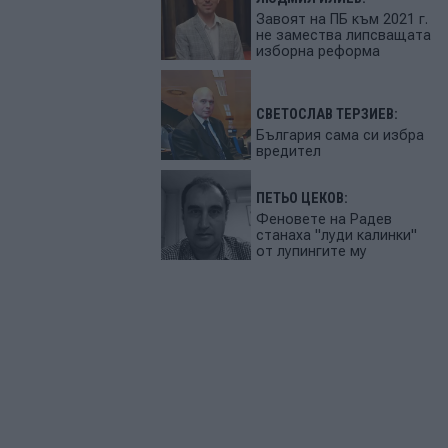
Завоят на ПБ към 2021 г.
не замества липсващата
изборна реформа
СВЕТОСЛАВ ТЕРЗИЕВ:
България сама си избра
вредител
ПЕТЬО ЦЕКОВ:
Феновете на Радев
станаха "луди калинки"
от лупингите му