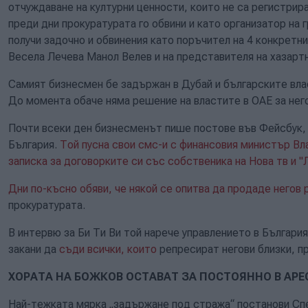
отчуждаване на културни ценности, които не са регистрира
преди дни прокуратурата го обвини и като организатор на г
получи задочно и обвинения като поръчител на 4 конкретни
Весела Лечева Манол Велев и на представителя на хазарт
Самият бизнесмен бе задържан в Дубай и българските вла
До момента обаче няма решение на властите в ОАЕ за не
Почти всеки ден бизнесменът пише постове във Фейсбук, 
България.
Той пусна свои смс-и с финансовия министър Вл
записка за договорките си със собственика на Нова тв и 
Дни по-късно обяви, че някой се опитва да продаде негов 
прокуратурата.
В интервю за Би Ти Ви той нарече управлението в България
закани да
съди всички, които
репресират негови близки, п
ХОРАТА НА БОЖКОВ ОСТАВАТ ЗА ПОСТОЯННО В АРЕ
Най-тежката мярка „задържане под стража“ постанови Сп