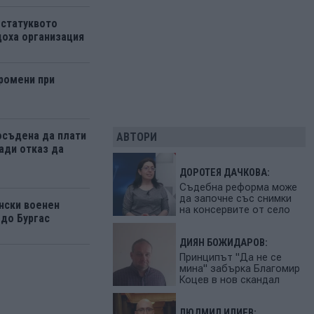
 статуквото
оха организация
ромени при
осъдена да плати
АВТОРИ
ади отказ да
ДОРОТЕЯ ДАЧКОВА:
Съдебна реформа може
да започне със снимки
нски военен
на консервите от село
 до Бургас
ДИЯН БОЖИДАРОВ:
Принципът "Да не се
мина" забърка Благомир
Коцев в нов скандал
ЛЮДМИЛ ИЛИЕВ: