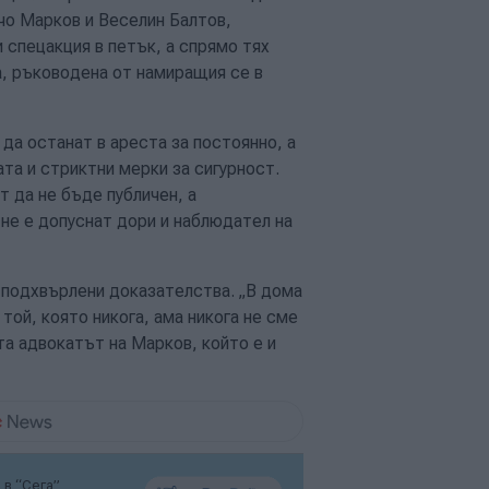
чо Марков и Веселин Балтов,
спецакция в петък, а спрямо тях
а, ръководена от намиращия се в
да останат в ареста за постоянно, а
та и стриктни мерки за сигурност.
т да не бъде публичен, а
 не е допуснат дори и наблюдател на
 подхвърлени доказателства. „В дома
 той, която никога, ама никога не сме
та адвокатът на Марков, който е и
в “Сега”,