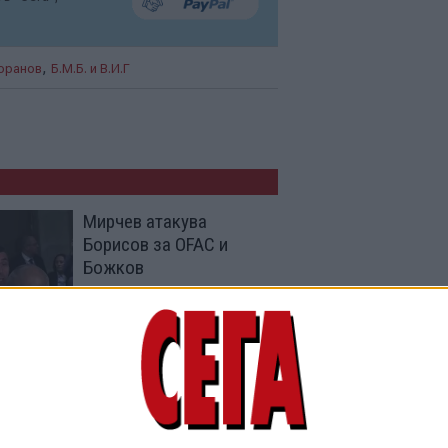
,
оранов
Б.М.Б. и В.И.Г
Мирчев атакува
Борисов за OFAC и
Божков
03 Авг. 2026
ГЕРБ дава бюджета на
Конституционния съд
26 Юли 2026