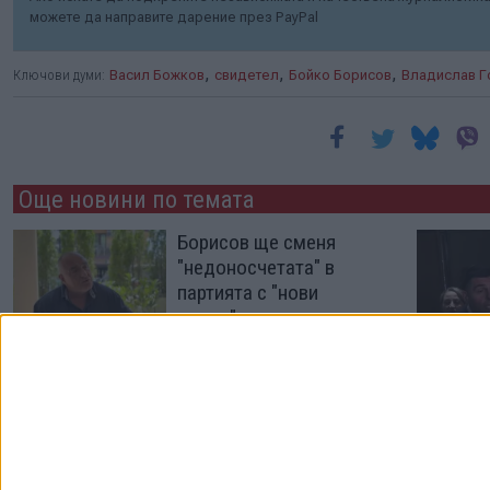
можете да направите дарение през PayPal
,
,
,
Ключови думи:
Васил Божков
свидетел
Бойко Борисов
Владислав Г
Още новини по темата
Борисов ще сменя
"недоносчетата" в
партията с "нови
умове"
05 Авг. 2026
Борисов за първи път
изплува в документ на
службата за санкции