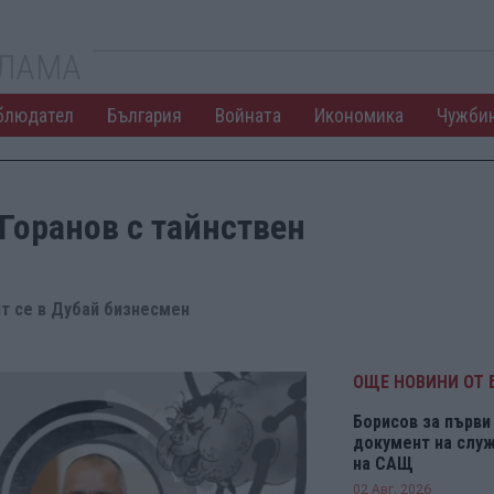
КЛАМА
блюдател
България
Войната
Икономика
Чужби
 Горанов с тайнствен
ят се в Дубай бизнесмен
ОЩЕ НОВИНИ ОТ 
Борисов за първи 
документ на служ
на САЩ
02 Авг. 2026