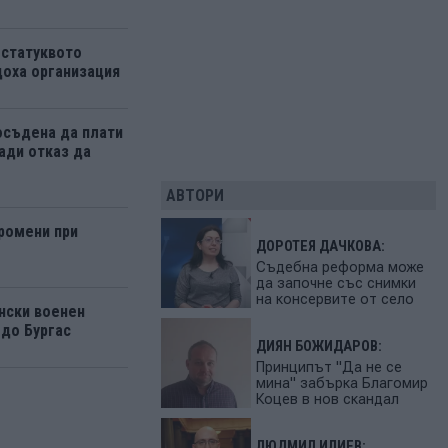
 статуквото
оха организация
осъдена да плати
ади отказ да
АВТОРИ
ромени при
ДОРОТЕЯ ДАЧКОВА:
Съдебна реформа може
да започне със снимки
на консервите от село
нски военен
 до Бургас
ДИЯН БОЖИДАРОВ:
Принципът "Да не се
мина" забърка Благомир
Коцев в нов скандал
ЛЮДМИЛ ИЛИЕВ: