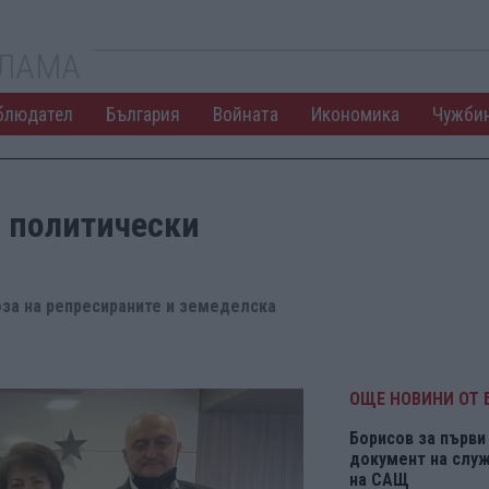
КЛАМА
блюдател
България
Войната
Икономика
Чужби
 политически
а на репресираните и земеделска
ОЩЕ НОВИНИ ОТ 
Борисов за първи 
документ на служ
на САЩ