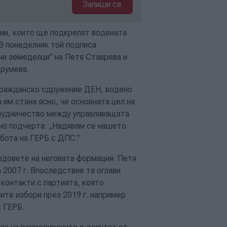
Запиши се
ии, които ще подкрепят водената
В понеделник той подписа
ни земеделци” на Петя Ставрева и
Друмева.
 гражданско сдружение ДЕН, водено
им стана ясно, че основната цел на
трудничество между управляващата
но подчерта: „Надявам се нашето
бота на ГЕРБ с ДПС.”
едовете на неговата формация. Петя
 2007 г. Впоследствие тя оглави
контакти с партията, която
ите избори през 2019 г. например
 ГЕРБ.