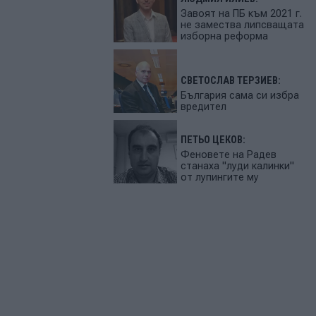
Завоят на ПБ към 2021 г.
не замества липсващата
изборна реформа
СВЕТОСЛАВ ТЕРЗИЕВ:
България сама си избра
вредител
ПЕТЬО ЦЕКОВ:
Феновете на Радев
станаха "луди калинки"
от лупингите му