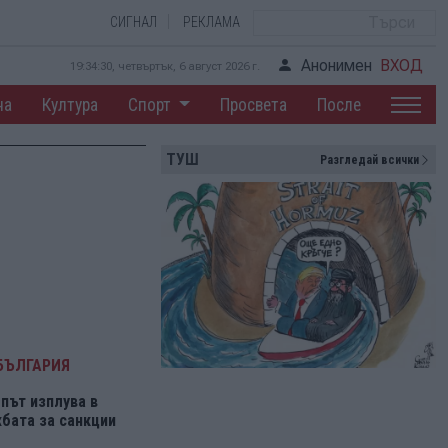
СИГНАЛ
РЕКЛАМА
Анонимен
ВХОД
19:34:30, четвъртък, 6 август 2026 г.
на
Култура
Спорт
Просвета
После
ТУШ
Разгледай всички
БЪЛГАРИЯ
път изплува в
бата за санкции