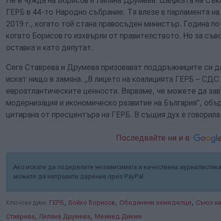
Не е чужда на Борисов и Лиляна Друмева. Шефката на Съю
ГЕРБ в 44-то Народно събрание. Тя влезе в парламента на
2019 г., когато той стана правосъден министър. Година по
когато Борисов го изхвърли от правителството. Но за съв
оставка и като депутат.
Сега Ставрева и Друмева призовават поддръжниците си да 
искат нищо в замяна. „В лицето на коалицията ГЕРБ – СДС
евроатлантическите ценности. Вярваме, че можете да за
модернизация и икономическо развитие на България”, объ
цитирана от пресцентъра на ГЕРБ. В същия дух е говорила
Последвайте ни и в
Ако искате да подкрепите независимата и качествена журналистика 
можете да направите дарение през PayPal
,
,
,
Ключови думи:
ГЕРБ
Бойко Борисов
Обединени земеделци
Съюз на
,
,
Ставрева
Лиляна Друмева
Мехмед Дикме