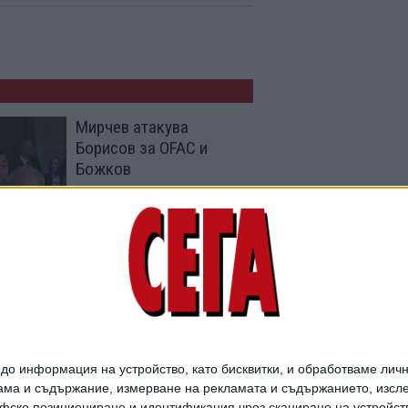
Мирчев атакува
Борисов за OFAC и
Божков
03 Авг. 2026
ГЕРБ дава бюджета на
Конституционния съд
26 Юли 2026
о информация на устройство, като бисквитки, и обработваме личн
ма и съдържание, измерване на рекламата и съдържанието, изслед
фско позициониране и идентификация чрез сканиране на устройство