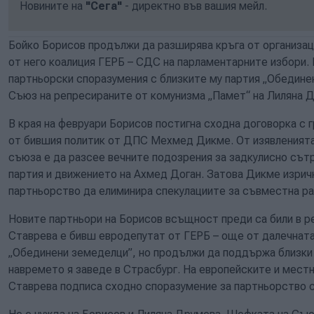
Новините на
"Сега"
- директно във вашия мейл.
Бойко Борисов продължи да разширява кръга от организац
от него коалиция ГЕРБ – СДС на парламентарните избори. 
партньорски споразумения с близките му партия „Обедине
Съюз на репресираните от комунизма „Памет“ на Лиляна 
В края на февруари Борисов постигна сходна договорка с
от бившия политик от ДПС Мехмед Дикме. От изявленията 
съюза е да разсее вечните подозрения за задкулисно съ
партия и движението на Ахмед Доган. Затова Дикме изрич
партньорство да елиминира спекулациите за съвместна ра
Новите партньори на Борисов всъщност преди са били в р
Ставрева е бивш евродепутат от ГЕРБ – още от далечната
„Обединени земеделци”, но продължи да поддържа близки 
навремето я заведе в Страсбург. На европейските и местн
Ставрева подписа сходно споразумение за партньорство с