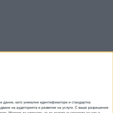
и данни, като уникални идентификатори и стандартна
ване на аудиторията и развитие на услуги.
С ваше разрешение
то. Можете да кликнете, за да дадете съгласието си ние и