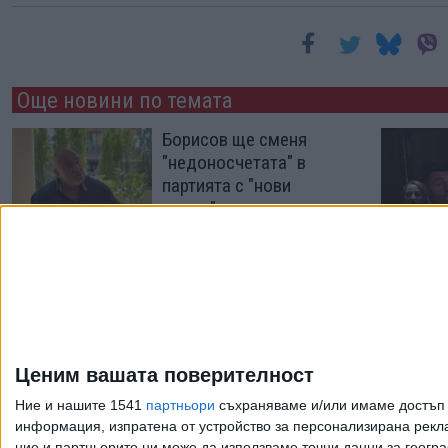
Още новини по темата
Борисов ще сменя
"недоносчетата" в
партията с "нови
умове"
05 Авг. 2026
Борисов за първи път
изплува в документ на
службата за санкции
на САЩ
Ценим вашата поверителност
02 Авг. 2026
Ние и нашите 1541
партньори
съхраняваме и/или имаме достъп д
информация, изпратена от устройство за персонализирана рекла
ние и партньорите ни може да използваме точни данни за геогра