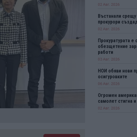
02 Авг. 2026
Въстанали срещу
прокурори създад
02 Авг. 2026
Прокуратурата е 
обезщетение зар
работи
03 Авг. 2026
НОИ обяви нови п
осигуровките
06 Авг. 2026
Огромен америка
самолет стигна и
02 Авг. 2026