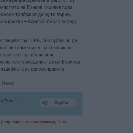
за на репресираните е депутат от
 мястото на Данаил Кирилов през
-късно трябваше да му го върне,
сем кратко – Кирилов бързо подаде
гласуват за ГЕРБ, без публично да
 ние виждаме силен застъпник на
вършите стартирала вече
рнала се е земеделката към Борисов,
 и шефката на репресираните.
в “Сега”,
,
 репресираните от комунизма
Петя