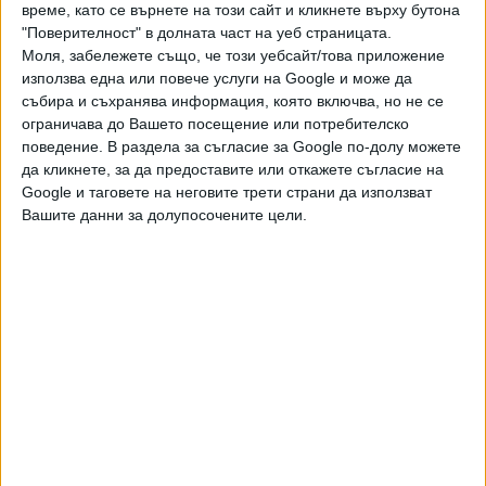
време, като се върнете на този сайт и кликнете върху бутона
Последвайте ни и в
"Поверителност" в долната част на уеб страницата.
Моля, забележете също, че този уебсайт/това приложение
използва една или повече услуги на Google и може да
Ако искате да подкрепите независимата
събира и съхранява информация, която включва, но не се
и качествена журналистика в “Сега”,
можете да направите дарение през
ограничава до Вашето посещение или потребителско
PayPal
поведение. В раздела за съгласие за Google по-долу можете
да кликнете, за да предоставите или откажете съгласие на
Google и таговете на неговите трети страни да използват
,
,
,
Ключови думи:
Благомир Коцев
Варна
Баба Алино
незаконен
Вашите данни за долупосочените цели.
,
,
строеж
незаконно строителство
КУБ
Още новини по темата
Съдът не позволи събаряне на 12 сгради в Баба
Алино
06 Авг. 2026