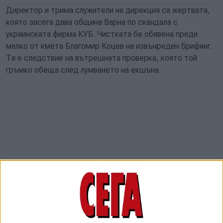
Директор и трима служители на дирекция са жертвата,
която засега дава община Варна по скандала с
украинската фирма КУБ. Чистката бе обявена преди
малко от кмета Благомир Коцев на извънреден брифинг.
Тя е следствие на вътрешната проверка, която той
гръмко обеща след лумването на екшъна.
Визираната дирекция е „Управление на сигурността и