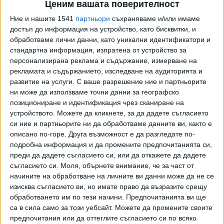
Ценим вашата поверителност
контрола на обществения ред”. Тя отговаря за
Ние и нашите 1541
партньори
съхраняваме и/или имаме
строителния контрол на общината. Уволнен
достъп до информация на устройство, като бисквитки, и
дисциплинарно е шефът ѝ Александър Драгнев. Според
обработваме лични данни, като уникални идентификатори и
Коцев, срещу Драгнев е стартирано дисциплинарно
стандартна информация, изпратена от устройство за
производство месец преди скандала. Тримата редови
персонализирана реклама и съдържание, измерване на
служители сами подали молби за освобождаване след
рекламата и съдържанието, изследване на аудиторията и
установени в работата им нарушения.
развитие на услуги.
С ваше разрешение ние и партньорите
ни може да използваме точни данни за географско
Вината е, че след проверка на терен в началото на 2025
позициониране и идентификация чрез сканиране на
г., инициирана от самия Коцев (подчертано от него на
устройството. Можете да кликнете, за да дадете съгласието
брифинга), липсвала докладна, задето достъпът на
си ние и партньорите ни да обработваме данните ви, както е
описано по-горе. Друга възможност е да разгледате по-
общинарите бил възпрепятстван. Докладна имало от
подробна информация и да промените предпочитанията си,
район "Приморски", не от дирекцията. "Никой не ме е
преди да дадете съгласието си, или да откажете да дадете
уведомил, че трябва да се сезира МВР, за да осигури
съгласието си.
Моля, обърнете внимание, че за част от
този достъп. Никой в общината, освен хората, които са
начините на обработване на личните ви данни може да не се
били на проверката, не са разбрали", каза Коцев. Освен
изисква съгласието ви, но имате право да възразите срещу
това не били направени достатъчно проверки на обекта
обработването им по тези начини. Предпочитанията ви ще
на КУБ, координацията не била на ниво.
са в сила само за този уебсайт. Можете да промените своите
предпочитания или да оттеглите съгласието си по всяко