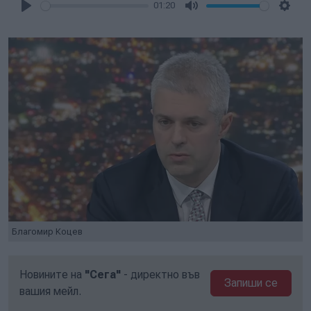
01:20
Play
Mute
Setti
Благомир Коцев
Новините на
"Сега"
- директно във
Запиши се
вашия мейл.