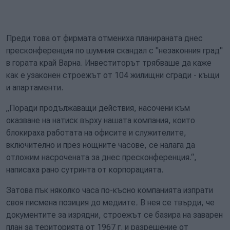
Преди това от фирмата отмениха планираната днес
пресконференция по шумния скандал с "незаконния град"
в гората край Варна. Инвеститорът трябваше да каже
как е узаконен строежът от 104 жилищни сгради - къщи
и апартаменти.
„Поради продължаващи действия, насочени към
оказване на натиск върху нашата компания, които
блокираха работата на офисите и служителите,
включително и през нощните часове, се налага да
отложим насрочената за днес пресконференция.“,
написаха рано сутринта от корпорацията.
Затова пък няколко часа по-късно компанията изпрати
своя писмена позиция до медиите
.
В нея се твърди, че
документите за изрядни, строежът се базира на заварен
план за територията от 1967 г. и разрешение от