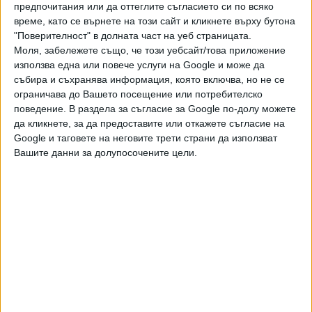
предпочитания или да оттеглите съгласието си по всяко
Оттам настояват да бъде отчетена пълната хронология
време, като се върнете на този сайт и кликнете върху бутона
– "на какво основание се твърди да има документи с
"Поверителност" в долната част на уеб страницата.
невярно съдържание, след като документите са
Моля, забележете също, че този уебсайт/това приложение
издадени с това съдържание от Общината и те са
използва една или повече услуги на Google и може да
автентични".
събира и съхранява информация, която включва, но не се
ограничава до Вашето посещение или потребителско
"Нотариалните актове за собственост са публични и
поведение. В раздела за съгласие за Google по-долу можете
да кликнете, за да предоставите или откажете съгласие на
вписани в Служба Вписвания - Варна още през 2023
Google и таговете на неговите трети страни да използват
година и 2025 година, не са апокрифна литература и се
Вашите данни за долупосочените цели.
презумира знание на всички, а и самата Община издава
всички документи за сделки и актове. Внушенията в този
смисъл са безпочвени и абсурдни", твърди КУБ.
Отхвърлят се и внушенията за незаконна сеч от страна
на компанията. Корпорацията твърди, че трябвало да се
прави разграничение между действия на инвеститора и
действия на трети лица. "Имотите дълго време бяха
разградени, което доведе до нерегламентирани
влизания, сеч и други действия от външни лица, за което