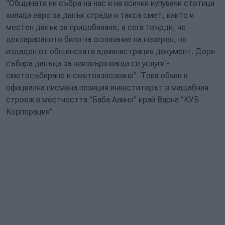
"Общината ни събра на нас и на всички купувачи стотици
хиляди евро за данък сгради и такса смет, както и
местен данък за придобиване, а сега твърди, че
декларираното било на основание на неверен, но
издаден от общинската администрация документ. Дори
събира данъци за неизвършващи се услуги -
сметосъбиране и сметоизвозване". Това обяви в
официална писмена позиция инвеститорът в мащабния
строеж в местността "Баба Алино" край Варна "КУБ
Корпорация".