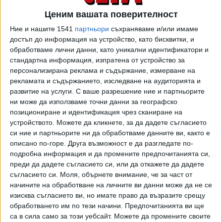
лиценз клас 1%", обяснява компанията.
Ценим вашата поверителност
Оттам твърдят, че инвестицията в комплекс Forest Club
Ние и нашите 1541
партньори
съхраняваме и/или имаме
е част от дългосрочен ангажимент към Варна и региона.
достъп до информация на устройство, като бисквитки, и
"В рамките на проекта са вложени значителни средства,
обработваме лични данни, като уникални идентификатори и
стандартна информация, изпратена от устройство за
създадени са работни места за български и украински
персонализирана реклама и съдържание, измерване на
граждани, включително за хора, намерили в България
рекламата и съдържанието, изследване на аудиторията и
закрила и работа, след началото на войната в Украйна",
развитие на услуги.
С ваше разрешение ние и партньорите
пише в позицията.
ни може да използваме точни данни за географско
позициониране и идентификация чрез сканиране на
Компанията твърди, че не са верни тезите, че земята е
устройството. Можете да кликнете, за да дадете съгласието
била горски фонд и впоследствие преобразувана за
си ние и партньорите ни да обработваме данните ви, както е
строителство. "ОУП на Варна е приет през 2015 г. -
описано по-горе. Друга възможност е да разгледате по-
преди КУБ да стъпи в България. Той предвижда
подробна информация и да промените предпочитанията си,
териториите като зони “Жм2” и “ОК” и само някои от тях
преди да дадете съгласието си, или да откажете да дадете
съгласието си.
Моля, обърнете внимание, че за част от
като “Г”. ОУП на гр. Варна е одобрен от Министъра на
начините на обработване на личните ви данни може да не се
регионалното развитие след дълго обществено
изисква съгласието ви, но имате право да възразите срещу
обсъждане. С ПУП не се узаконяват постройки, а се
обработването им по тези начини. Предпочитанията ви ще
прилага вече приетия ОУП", пишат от компанията.
са в сила само за този уебсайт. Можете да промените своите