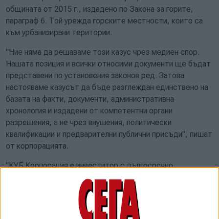
общината от 2015 г., издадено по Закона за горите,
параграф 6. Той урежда горските местности, които са
към урбанизирани територии.
"Ние няма да решаваме този казус чрез медиен спор.
Нашата позиция и всички относими документи ще бъдат
представени по установения законов ред. Затова
настояваме казусът да бъде разглеждан единствено на
базата на факти, документи, административна
хронология и издадени от компетентни органи
разрешения, а не чрез внушения, политически
квалификации и предварителни публични присъди", пишат
от корпорацията.
"КУБ Корпорация е инвеститор с дългосрочно
присъствие, реални инвестиции и професионална
история не само в България, но и в няколко други
държави. В България развиваме дейност като член на
Камарата на строителите във Варна и притежаваме