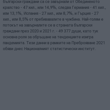
български граждани са се завърнали от Обединеното
кралство - 47 хил., или 14,9%, следва Германия - 41 хил.,
или 13,1%, Испания - 27 хил., или 8,7%, и Гърция - 27
хил., или 8,5% от пребивавалите в чужбина. Най-голям е
потокът на завърналите се в страната български
граждани през 2020 и 2021 г. - 49 377 души, като тук
основна роля за обръщане на тенденциите изигра
пандемията. Тези данни в рамките на Преброяване 2021
обяви днес Националният статистически институт.