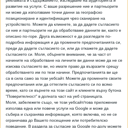
рекламата и съдържанието, изследване на аудиторията и
български граждани през периода 1980-2021 г. са
развитие на услуги.
С ваше разрешение ние и партньорите
Великобритания (14,9%), Германия (13,1%), Испания
ни може да използваме точни данни за географско
позициониране и идентификация чрез сканиране на
(8,7%), Гърция (8,5%), Турция (7,8%), Русия (6,3%),
устройството. Можете да кликнете, за да дадете съгласието
Италия (6,2%), САЩ (4,2%), Нидерландия (2,6%),
си ние и партньорите ни да обработваме данните ви, както е
Франция (2,5%).
описано по-горе. Друга възможност е да разгледате по-
подробна информация и да промените предпочитанията си,
Чуждите граждани, пристигнали в страната през
преди да дадете съгласието си, или да откажете да дадете
наблюдавания период, са 39 853 лица. Преобладават
съгласието си.
Моля, обърнете внимание, че за част от
гражданите на страни от Европа - 77,4%, и Азия - 17,8%
начините на обработване на личните ви данни може да не се
от всички пристигнали в страната чужденци. Най-висок е
изисква съгласието ви, но имате право да възразите срещу
делът на чужденците, установили се в областите София
обработването им по тези начини. Предпочитанията ви ще
(столица) - 33,4%, Варна - 13,8%, и Бургас - 11,5%.
са в сила само за този уебсайт. Можете да промените своите
предпочитания или да оттеглите съгласието си по всяко
време, като се върнете на този сайт и кликнете върху бутона
"Поверителност" в долната част на уеб страницата.
ВЪТРЕШНА МИГРАЦИЯ
Моля, забележете също, че този уебсайт/това приложение
използва една или повече услуги на Google и може да
Към 7 септември 2021 г. 395 690 лица са декларирали,
събира и съхранява информация, която включва, но не се
че са променили населеното място на обичайното си
ограничава до Вашето посещение или потребителско
местоживеене през периода 2011 - 2021 г., като тук
поведение. В раздела за съгласие за Google по-долу можете