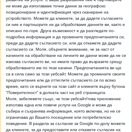
До момента няма друг футболист с червен картон, който
ни може да използваме точни данни за географско
да е получил подобно позволение по време на Мондиал
позициониране и идентификация чрез сканиране на
2026.
устройството. Можете да кликнете, за да дадете съгласието
си ние и партньорите ни да обработваме данните ви, както е
Веднага след излизането на това решение президентът
описано по-горе. Друга възможност е да разгледате по-
на САЩ Доналд Тръмп лично благодари на
подробна информация и да промените предпочитанията си,
ФИФА. "Благодаря на ФИФА, че постъпи правилно и
преди да дадете съгласието си, или да откажете да дадете
поправи една голяма несправедливост", написа той в
съгласието си.
Моля, обърнете внимание, че за част от
една от социалните мрежи. Тръмп е в отлични
начините на обработване на личните ви данни може да не се
изисква съгласието ви, но имате право да възразите срещу
отношения с президента на ФИФА Джани Инфантино,
обработването им по тези начини. Предпочитанията ви ще
който дори му връчи новоучредената "Награда за мир на
са в сила само за този уебсайт. Можете да промените своите
ФИФА".
предпочитания или да оттеглите съгласието си по всяко
време, като се върнете на този сайт и кликнете върху бутона
USA-USA-USA 🦅
https://t.co/yKnJxew9tU
"Поверителност" в долната част на уеб страницата.
pic.twitter.com/75KmExgrUJ
Моля, забележете също, че този уебсайт/това приложение
използва една или повече услуги на Google и може да
— The White House (@WhiteHouse)
5 юли 2026 г.
събира и съхранява информация, която включва, но не се
ограничава до Вашето посещение или потребителско
ГНЕВНА РЕАКЦИЯ НА БЕЛГИЙЦИТЕ
поведение. В раздела за съгласие за Google по-долу можете
да кликнете, за да предоставите или откажете съгласие на