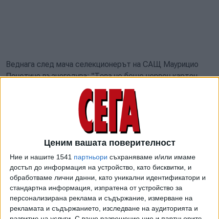
Веднага след мача селекционерът на САЩ Маурицио
Почетино възнегодува: "Това не беше червен картон.
Гледайки го по телевизията, той няма намерение да
стъпи на крака на противника. Това е нормално действие
във футбола. Стана случайно и не беше умишлено.
Затова за мен това не е червен картон."
Ценим вашата поверителност
Днес стана ясно, че Балогун ще бъде на разположение
на Почетино за 1/8-финала с Белгия. "В съответствие с
Ние и нашите 1541
партньори
съхраняваме и/или имаме
чл.27 от Дисциплинарния кодекс на ФИФА прилагането
достъп до информация на устройство, като бисквитки, и
на наказанието за мач се отлага за изпитателен срок от
обработваме лични данни, като уникални идентификатори и
стандартна информация, изпратена от устройство за
една година", се казва в неочакваното изявление на
персонализирана реклама и съдържание, измерване на
световната футболна асоциация.
рекламата и съдържанието, изследване на аудиторията и
развитие на услуги.
С ваше разрешение ние и партньорите