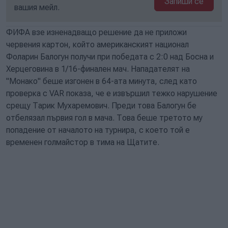
Запиши се
вашия мейл.
ФИФА взе изненадващо решение да не приложи
червения картон, който американският национал
Фоларин Балогун получи при победата с 2:0 над Босна и
Херцеговина в 1/16-финален мач. Нападателят на
"Монако" беше изгонен в 64-ата минута, след като
проверка с VAR показа, че е извършил тежко нарушение
срещу Тарик Мухаремович. Преди това Балогун бе
отбелязал първия гол в мача. Това беше третото му
попадение от началото на турнира, с което той е
временен голмайстор в тима на Щатите.