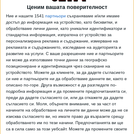
Миналата нощ първо поставеният под №2 Надал се
Ценим вашата поверителност
справи с Филип Краинович (Сър) с 6:3, 6:4 и все още
Ние и нашите 1541
партньори
съхраняваме и/или имаме
няма загубен сет в турнира. Малко по-късно №4 в
достъп до информация на устройство, като бисквитки, и
схемата Федерер също постигна трета поредна
обработваме лични данни, като уникални идентификатори и
двусетова победа, елиминирайки Кайл Едмънд (Вбр) с
стандартна информация, изпратена от устройство за
персонализирана реклама и съдържание, измерване на
6:1, 6:4. Днес съперник на Рафа ще бъде Карен Хачанов
рекламата и съдържанието, изследване на аудиторията и
(Рус), а срещу Роджър ще се изправи Хуберт Хуркач
развитие на услуги.
С ваше разрешение ние и партньорите
(Пол).
ни може да използваме точни данни за географско
позициониране и идентификация чрез сканиране на
"Тренирал съм с него - коментира Федерер по адрес на
устройството. Можете да кликнете, за да дадете съгласието
22-годишния поляк. - Той игра с мен на загрявката за
си ние и партньорите ни да обработваме данните ви, както е
един от мачовете ми в Шанхай. Бе загубил на
описано по-горе. Друга възможност е да разгледате по-
"Чалънджър" турнир там и остана, а аз още бях в
подробна информация и да промените предпочитанията си,
"Мастърс" надпреварата. Спомням си, че по време на
преди да дадете съгласието си, или да откажете да дадете
тренировката рядко правеше грешки. Всеки път, когато
съгласието си.
Моля, обърнете внимание, че за част от
начините на обработване на личните ви данни може да не се
допускаше грешка, се извиняваше. Той е наистина
изисква съгласието ви, но имате право да възразите срещу
приятен човек и изглежда много сладък."
обработването им по тези начини. Предпочитанията ви ще
са в сила само за този уебсайт. Можете да промените своите
Фазата на 1/4-финалите започна още снощи с двата мача