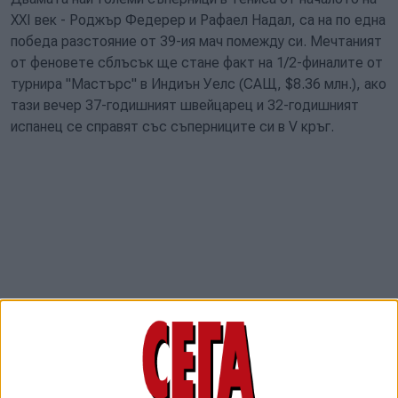
XXI век - Роджър Федерер и Рафаел Надал, са на по една
победа разстояние от 39-ия мач помежду си. Мечтаният
от феновете сблъсък ще стане факт на 1/2-финалите от
турнира "Мастърс" в Индиън Уелс (САЩ, $8.36 млн.), ако
тази вечер 37-годишният швейцарец и 32-годишният
испанец се справят със съперниците си в V кръг.
И двамата се класираха за 1/4-финалите с лекота.