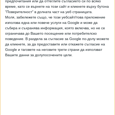
предпочитания или да оттеглите съгласието си по всяко
в горната половина на схемата. Те противопоставиха
време, като се върнете на този сайт и кликнете върху бутона
Гаел Монфис (Фр) - Доминик Тим (Ав) и Милош Раонич
"Поверителност" в долната част на уеб страницата.
(Кан) - Миомир Кечманович (Сър).
Моля, забележете също, че този уебсайт/това приложение
използва една или повече услуги на Google и може да
Последвайте ни и в
събира и съхранява информация, която включва, но не се
ограничава до Вашето посещение или потребителско
поведение. В раздела за съгласие за Google по-долу можете
Ако искате да подкрепите независимата
да кликнете, за да предоставите или откажете съгласие на
и качествена журналистика в “Сега”,
Google и таговете на неговите трети страни да използват
можете да направите дарение през
Вашите данни за долупосочените цели.
PayPal
,
,
,
,
Ключови думи:
тенис
Роджър Федерер
Рафаел Надал
Мастърс
Индиън Уелс
Още новини по темата
Джокович е за кардинална промяна в тениса