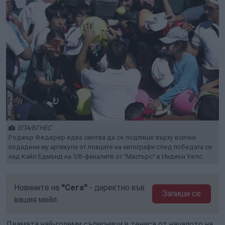
ЕПА/БГНЕС
Роджър Федерер едва смогва да се подпише върху всички
подадени му артикули от ловците на автографи след победата си
над Кайл Едмънд на 1/8-финалите от "Мастърс" в Индиън Уелс.
Новините на
"Сега"
- директно във
Запиши се
вашия мейл.
Двамата най-големи съперници в тениса от началото на