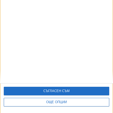
Още по темата
ОЩЕ НОВИНИ ОТ СПОРТ
Четвърта българска шахматистка в историята стана
международен майстор
04 Авг. 2026
Гимнастичка №1 на България остава извън строя 1,5 г.
06 Авг. 2026
"ЦСКА 1948" пропусна да победи "Панатинайкос"
СЪГЛАСЕН СЪМ
06 Авг. 2026
Клубна легенда напусна ЦСКА, обиден на
ОЩЕ ОПЦИИ
ръководството