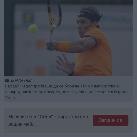
ЕПА/БГНЕС
Рафаел Надал трябваше да се бори не само с напористия си
сънародник Карлос Алкарас, но и с пустинните ветрове в Индиън
Уелс.
Новините на
"Сега"
- директно във
Запиши се
вашия мейл.