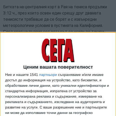
Битката на централния корт в Рая на тениса продължи
3:12 ч., през които освен един срещу друг двамата
тенисисти трябваше да се борят и с извънредни
метеорологични условия в пустинята на Калифорния.
След края на първия сет вятърът се усили до такава
степен, че в отделни моменти по корта летяха кърпите
на двамата играчи и боклуци от трибуните, а подпорите
на мрежата се разместиха.
"Това не е тенис. Това е оцеляване"
, възкликна
Ценим вашата поверителност
бившият №1 в света Джим Къриър, който коментираше
двубоя по Tennis Channel.
Ние и нашите 1541
партньори
съхраняваме и/или имаме
достъп до информация на устройство, като бисквитки, и
"Мрежата изглежда като корабно платно"
, добави
обработваме лични данни, като уникални идентификатори и
пък дългогодишният треньор и анализатор Пол Анакон.
стандартна информация, изпратена от устройство за
персонализирана реклама и съдържание, измерване на
рекламата и съдържанието, изследване на аудиторията и
Rafa Nadal vs Carlos Alcaraz:
развитие на услуги.
С ваше разрешение ние и партньорите
UNREAL Tennis From Last Hour
ни може да използваме точни данни за географско
Nadal and Alcaraz delivered some
of Match! | Indian Wells 2022