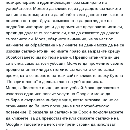
позициониране и идентификация чрез сканиране на
insane tennis in the closing stages
Highlights
устройството. Можете да кликнете, за да дадете съгласието
of their Indian Wells semi-
YouTube
си ние и партньорите ни да обработваме данните ви, както е
final...SUBSCRIBE to our channel
описано по-горе. Друга възможност е да разгледате по-
for the best ATP tennis vide...
Дори в тази екстремна атмосфера Надал беше
подробна информация и да промените предпочитанията си,
неудържим и въпреки героичните прояви на младия си
преди да дадете съгласието си, или да откажете да дадете
сънародник извоюва своята 20-а поредна победа за
съгласието си.
Моля, обърнете внимание, че за част от
2022 г. и се класира за четвъртия си финал от четири
начините на обработване на личните ви данни може да не се
изиграни турнира тази година. Дотук левичарят от
изисква съгласието ви, но имате право да възразите срещу
Манакор стана шампион на "АТР 250" в Мелбърн,
обработването им по тези начини. Предпочитанията ви ще
Australian Open и "АТР 500" в Акапулко. Предишното му
са в сила само за този уебсайт. Можете да промените своите
предпочитания или да оттеглите съгласието си по всяко
върхово постижение за най-добър старт на сезона беше
време, като се върнете на този сайт и кликнете върху бутона
11-0 през 2014 г.
"Поверителност" в долната част на уеб страницата.
Моля, забележете също, че този уебсайт/това приложение
"Възприех този мач като още един важен 1/2-
използва една или повече услуги на Google и може да
финал. Той не е млад играч, който е №100 в света и
събира и съхранява информация, която включва, но не се
сега пробива. Той вече е топиграч, така че аз се
ограничава до Вашето посещение или потребителско
отнасям към него като такъв
- посочи Рафа. - Играх
поведение. В раздела за съгласие за Google по-долу можете
срещу един от най-добрите тенисисти в света. Няма
да кликнете, за да предоставите или откажете съгласие на
значение дали е млад или не, той е страхотно момче,
Google и таговете на неговите трети страни да използват