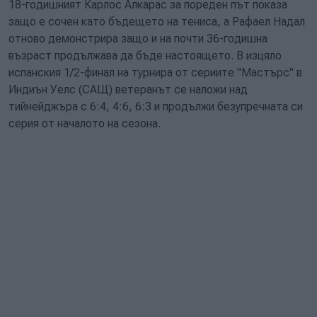
18-годишният Карлос Алкарас за пореден път показа
защо е сочен като бъдещето на тениса, а Рафаел Надал
отново демонстрира защо и на почти 36-годишна
възраст продължава да бъде настоящето. В изцяло
испанския 1/2-финал на турнира от сериите "Мастърс" в
Индиън Уелс (САЩ) ветеранът се наложи над
тийнейджъра с 6:4, 4:6, 6:3 и продължи безупречната си
серия от началото на сезона.