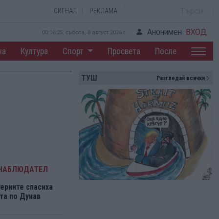
СИГНАЛ
РЕКЛАМА
Анонимен
ВХОД
00:16:26, събота, 8 август 2026 г.
на
Култура
Спорт
Просвета
После
ТУШ
Разгледай всички
 НАБЛЮДАТЕЛ
ериите спасиха
та по Дунав