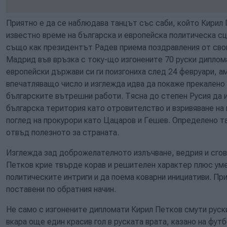
Приятно е да се наблюдава танцът със саби, който Кирил 
известно време на българска и европейска политическа сц
също как президентът Радев приема поздравления от сво
Мадрид във връзка с току-що изгонените 70 руски диплома
европейски държави си ги поизгониха след 24 февруари, ама
впечатляващо число и изглежда идва да покаже прекалено 
българските вътрешни работи. Тясна до степен Русия да 
българска територия като отровителство и взривяване на 
поглед на прокурори като Цацаров и Гешев. Определено та
отвъд полезното за страната.
Изглежда зад доброжелателното излъчване, ведрия и сгов
Петков крие твърде корав и решителен характер плюс уме
политическите интриги и да поема коварни инициативи. П
поставени по обратния начин.
Не само с изгонените дипломати Кирил Петков смути руски
вкара още един красив гол в руската врата, казано на футб