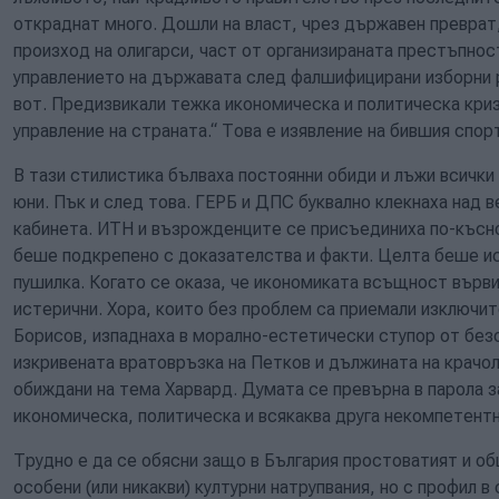
откраднат много. Дошли на власт, чрез държавен преврат,
произход на олигарси, част от организираната престъпнос
управлението на държавата след фалшифицирани изборни
вот. Предизвикали тежка икономическа и политическа кри
управление на страната.“ Това е изявление на бившия спо
В тази стилистика бълваха постоянни обиди и лъжи всички
юни. Пък и след това. ГЕРБ и ДПС буквално клекнаха над 
кабинета. ИТН и възрожденците се присъединиха по-късно
беше подкрепено с доказателства и факти. Целта беше ис
пушилка. Когато се оказа, че икономиката всъщност върви
истерични. Хора, които без проблем са приемали изключит
Борисов, изпаднаха в морално-естетически ступор от без
изкривената вратовръзка на Петков и дължината на крачол
обиждани на тема Харвард. Думата се превърна в парола 
икономическа, политическа и всякаква друга некомпетент
Трудно е да се обясни защо в България простоватият и о
особени (или никакви) културни натрупвания, но с профил 