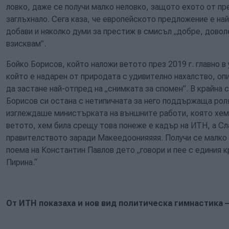
ловко, даже се получи малко неловко, защото ехото от п
заглъхнало. Сега каза, че европейското предложение е на
добави и няколко думи за престиж в смисъл „добре, дово
взисквам”.
Бойко Борисов, който наложи ветото през 2019 г. главно в
който е надарен от природата с удивително нахалство, опи
да застане най-отпред на „снимката за спомен”. В крайна 
Борисов си остана с нетипичната за него поддържаща роля
изглеждаше министърката на външните работи, която хем 
ветото, хем била срещу това понеже е кадър на ИТН, а Сла
правителството заради Макеедоонияяяя. Получи се малко 
поема на Константин Павлов дето „говори и пее с единия кр
Пирина.“
От ИТН показаха и нов вид политическа гимнастика –