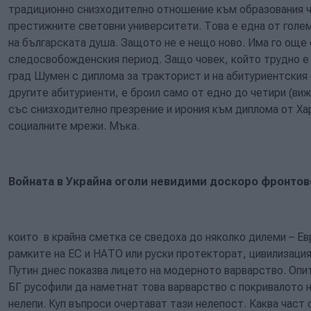
традиционно снизходително отношение към образования ч
престижните световни университети. Това е една от голем
на българската душа. Защото не е нещо ново. Има го още
следосвобожденския период. Защо човек, който трудно е
град Шумен с диплома за тракторист и на абитуриентския с
другите абитуриенти, е броил само от едно до четири (виж
със снизходително презрение и ирония към диплома от Ха
социалните мрежи. Мъка.
Войната в Украйна оголи невидими доскоро фронтов
които в крайна сметка се сведоха до няколко дилеми – Ев
рамките на ЕС и НАТО или руски протекторат, цивилизация
Путин днес показва лицето на модерното варварство. Опи
БГ русофили да наметнат това варварство с покривалото 
нелепи. Куп въпроси очертават тази нелепост. Каква част 