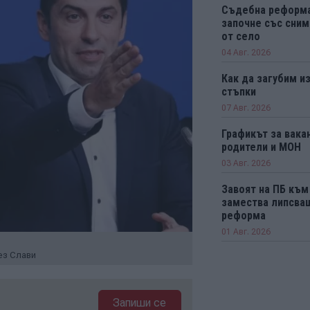
Съдебна реформ
започне със сним
от село
04 Авг. 2026
Как да загубим из
стъпки
07 Авг. 2026
Графикът за вака
родители и МОН
03 Авг. 2026
Завоят на ПБ към 
замества липсва
реформа
01 Авг. 2026
ез Слави
Запиши се