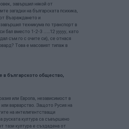
овек, завършил някой от
ите загадки на българската психика,
 от Възраждането и
 завършил техникума по транспорт в
и бал вместо 1-2-3 …..12 ууууу, като
дал съм го с очите си), се отнася
рвард? Това е масовият типаж в
е в българското общество,
разия или Европа, независимост в
 или варварство. Защото Русия на
тите на интелигентстващи
на руската култура са съвършено
от тази култура е създадена от