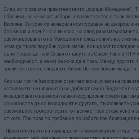
След като свалиха правителството „заради Македония”, 
обясниха, че не искат избори, а правителство с този парл
Василев. Сигурно са намерили нов продавач на шнорхели и 
без Кирил и Асен? Не е ли ясно, че след разомагьосването
разомагьосването на Македония и след ясния знак с изгон
няма да търпи подобни руски магии, всъщност господари н
едно Тошко да гони Слави от шоуто на Слави. Явно в ИТН 
необходимост, а не им се иска да е така. Между другото 
правителството, след като Кирил Петков получи мандата
Ако към трите безспорни стратегически успеха на правите
изгонването на шпионите) се добавят също бюджетът с ув
ликвидирането на някои големи корупционни схеми (автома
решимостта да се ликвидират и другите, търпеливите уси
разомагьоса прокуратурата, от всичко това става ясно и
от кого. При това то трябваше до работи при безпрецеден
„Правителството на харвардските измамници си отиде. На
лъжливото, най-крадливото правителство през последните 