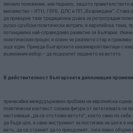
легнало положение, или паднало, защото правителството 
мнозинство – ИТН, ГЕРБ, ДПС и ПП „Възраждане“. Става 
да превърне тази традиционна дъвка за ретроградни полит
руско-сръбски политически интриги, в европейска тема, пр
потенциално най-справедливо развитие за България. Иначе
политическия процес и освен че разплете стар и грижлив
още един. Принуди българските квазиевроатлантици с изк
възможния избор – да подкрепят падането на ветото.
В действителност българската дипломация промени
пренасяйки междудържавен проблем на европейска сцена.
политически контекст сложна фигура от летателната си пр
настояваше „да се отстоява ветото”, което само по себе 
да бъде цел, а само инструмент за постигане на цел и е н
вето, да се стремят да го преодолеят, сега ловко обърна