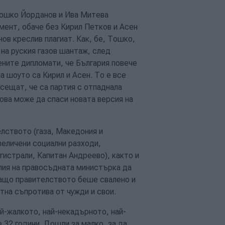
Тошко Йорданов и Ива Митева
амент, обаче без Кирил Петков и Асен
нов креслив плагиат. Как, бе, Тошко,
 на руския газов шантаж, след
ените дипломати, че България повече
а шоуто са Кирил и Асен. То е все
усещат, че са партия с отпаднала
това може да спаси новата версия на
.
лството (газа, Македония и
еличени социални разходи,
гистрали, Капитан Андреево), както и
лия на правосъдната министърка да
 защо правителството беше свалено и
тна съпротива от чужди и свои.
й-жалкото, най-некадърното, най-
32 години. Дошли за малко, за да