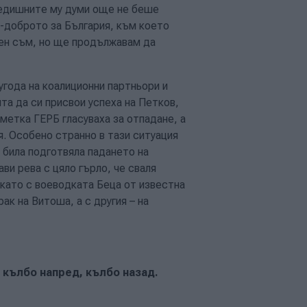
редишните му думи още не беше
й-доброто за България, към което
лен съм, но ще продължавам да
 угода на коалиционни партньори и
та да си присвои успеха на Петков,
сметка ГЕРБ гласуваха за отпадане, а
. Особено странно в тази ситуация
била подготвяла падането на
ви рева с цяло гърло, че сваля
като с воеводката Беца от известна
ак на Витоша, а с другия – на
 кълбо напред, кълбо назад.