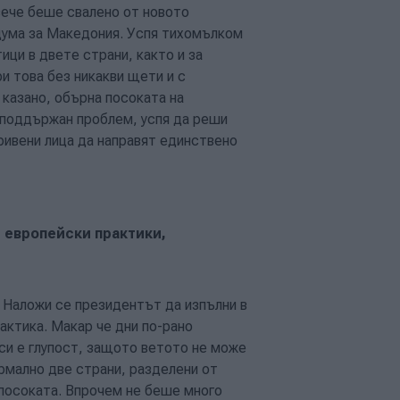
вече беше свалено от новото
дума за Македония. Успя тихомълком
ици в двете страни, както и за
и това без никакви щети и с
 казано, обърна посоката на
о поддържан проблем, успя да реши
ривени лица да направят единствено
 европейски практики,
 Наложи се президентът да изпълни в
актика. Макар че дни по-рано
си е глупост, защото ветото не може
ормално две страни, разделени от
 посоката. Впрочем не беше много