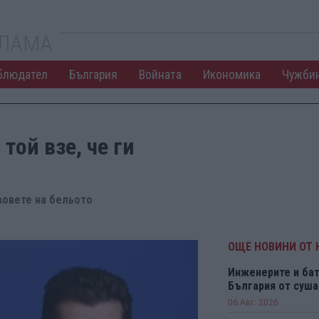
КЛАМА
блюдател
България
Войната
Икономика
Чужби
той взе, че ги
вовете на бельото
ОЩЕ НОВИНИ ОТ
Инженерите и бат
България от суша
06 Авг. 2026