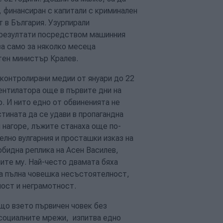
 финансиран с капитали с криминален
т в България. Узурпирали
 резултати посредством машинния
за само за няколко месеца
ртен министър Кралев.
 контролирани медии от януари до 22
вентилатора още в първите дни на
. И нито едно от обвиненията не
тината да се удави в пропагандна
 нагоре, лъжите станаха още по-
елно вулгарния и просташки изказ на
обидна реплика на Асен Василев,
ите му. Най-често двамата бяха
за пълна човешка несъстоятелност,
ност и неграмотност.
бщо взето първичен човек без
в социалните мрежи, изпитва едно