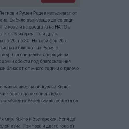
Петков и Румен Радев изпълняват от
ена. Би било вълнуващо да се види
ите колеги на срещата на НАТО в
ти от България. Те и други
 по 20, по 30. На този фон 70 е
тясната близост на Русия с
извършва специални операции на
военни обекти под благосклонния
зи близост от много години е далече
орчив маниер на общуване Кирил
ние бързо да се ориентира в
ри президента Радев сякаш нещата са
я мир. Както и българския. Успя да
олен език. При това и двата гола от