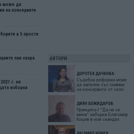
а може да
ки на консервите
борите в 5 прости
нциите пак скара
АВТОРИ
ДОРОТЕЯ ДАЧКОВА:
Съдебна реформа може
2021 г. не
да започне със снимки
щата изборна
на консервите от село
ДИЯН БОЖИДАРОВ:
Принципът "Да не се
мина" забърка Благомир
Коцев в нов скандал
ЛЮДМИЛ ИЛИЕВ: