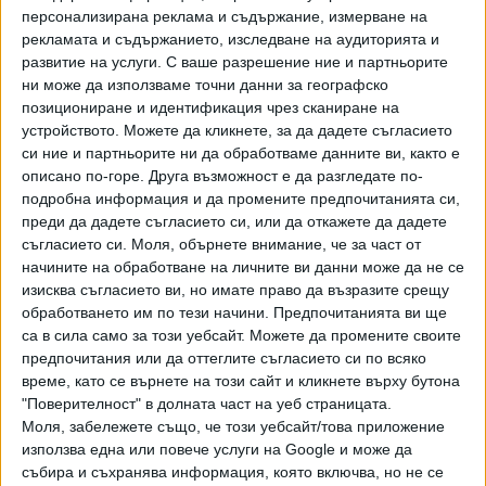
персонализирана реклама и съдържание, измерване на
могат да крадат много или малко според ситуацията. В
рекламата и съдържанието, изследване на аудиторията и
крайна сметка, притежавайки незаобиколим електорален
развитие на услуги.
С ваше разрешение ние и партньорите
корпус, приветствани от едни западни фактори, или
ни може да използваме точни данни за географско
позициониране и идентификация чрез сканиране на
устройството. Можете да кликнете, за да дадете съгласието
си ние и партньорите ни да обработваме данните ви, както е
приклещени от други
описано по-горе. Друга възможност е да разгледате по-
подробна информация и да промените предпочитанията си,
преди да дадете съгласието си, или да откажете да дадете
съгласието си.
Моля, обърнете внимание, че за част от
по болезнени телесни места, ГЕРБ (явно) и ДПС
начините на обработване на личните ви данни може да не се
(неформално) се очертаха като незаобиколим партньор
изисква съгласието ви, но имате право да възразите срещу
за ония, които щяха да ги демонтират.
обработването им по тези начини. Предпочитанията ви ще
са в сила само за този уебсайт. Можете да промените своите
Известни са способностите на Бойко Борисов да убива
предпочитания или да оттеглите съгласието си по всяко
всеки враг, който е решил временно да се сприятели с
време, като се върнете на този сайт и кликнете върху бутона
него. Знае се колко опитен и обигран е в тарикатлъците.
"Поверителност" в долната част на уеб страницата.
Обаче в кратката ера на "победилата промяна" му се
Моля, забележете също, че този уебсайт/това приложение
наложи да преспи 1 нощ в ареста. Взе се с нея отнема и
използва една или повече услуги на Google и може да
събира и съхранява информация, която включва, но не се
къде, а тя го препира... Ама сега при ротацията първа взе