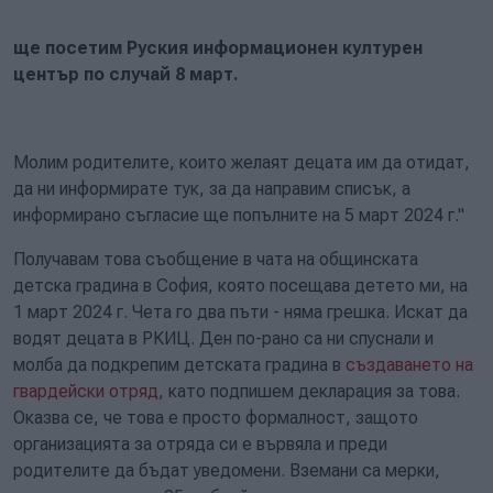
ще посетим Руския информационен културен
център по случай 8 март.
Молим родителите, които желаят децата им да отидат,
да ни информирате тук, за да направим списък, а
информирано съгласие ще попълните на 5 март 2024 г."
Получавам това съобщение в чата на общинската
детска градина в София, която посещава детето ми, на
1 март 2024 г. Чета го два пъти - няма грешка. Искат да
водят децата в РКИЦ. Ден по-рано са ни спуснали и
молба да подкрепим детската градина в
създаването на
гвардейски отряд
, като подпишем декларация за това.
Оказва се, че това е просто формалност, защото
организацията за отряда си е вървяла и преди
родителите да бъдат уведомени. Вземани са мерки,