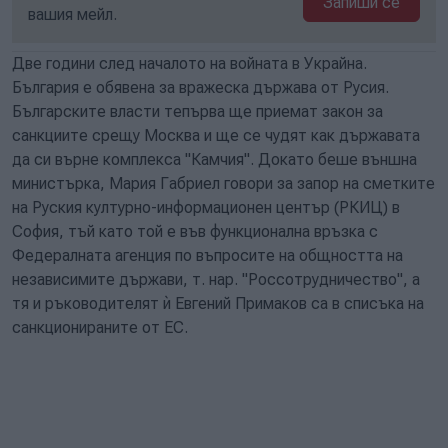
Запиши се
вашия мейл.
Две години след началото на войната в Украйна.
България е обявена за вражеска държава от Русия.
Българските власти тепърва ще приемат закон за
санкциите срещу Москва и ще се чудят как държавата
да си върне комплекса "Камчия". Докато беше външна
министърка, Мария Габриел говори за запор на сметките
на Руския културно-информационен център (РКИЦ) в
София, тъй като той е във функционална връзка с
Федералната агенция по въпросите на общността на
независимите държави, т. нар. "Россотрудничество", а
тя и ръководителят ѝ Евгений Примаков са в списъка на
санкционираните от ЕС.