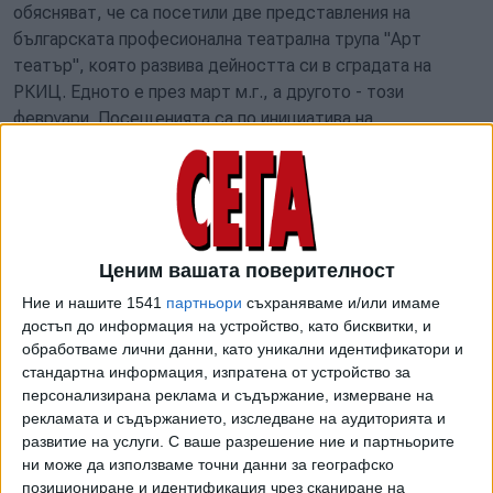
обясняват, че са посетили две представления на
българската професионална театрална трупа "Арт
театър", която развива дейността си в сградата на
РКИЦ. Едното е през март м.г., а другото - този
февруари. Посещенията са по инициатива на
директорката на трупата, с която от градината били в
дългогодишно сътрудничество.
При училищата обаче картината е доста по-
Ценим вашата поверителност
различна.
Ние и нашите 1541
партньори
съхраняваме и/или имаме
достъп до информация на устройство, като бисквитки, и
обработваме лични данни, като уникални идентификатори и
На 29 октомври 2022 г. шестима ученици от 6. и 7. клас
стандартна информация, изпратена от устройство за
персонализирана реклама и съдържание, измерване на
на 62. ОУ "Христо Ботев" са участвали в ХII национален
рекламата и съдържанието, изследване на аудиторията и
конкурс за художествено изпълнение на стихове на
развитие на услуги.
С ваше разрешение ние и партньорите
руски поети. Конкурсът е бил част от фестивал на
ни може да използваме точни данни за географско
детско и юношеско творчество на руски език, посветен
позициониране и идентификация чрез сканиране на