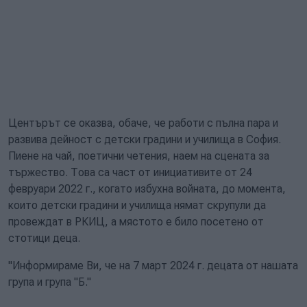
Центърът се оказва, обаче, че работи с пълна пара и
развива дейност с детски градини и училища в София.
Пиене на чай, поетични четения, наем на сцената за
тържество. Това са част от инициативите от 24
февруари 2022 г., когато избухна войната, до момента,
които детски градини и училища нямат скрупули да
провеждат в РКИЦ, а мястото е било посетено от
стотици деца.
"Информираме Ви, че на 7 март 2024 г. децата от нашата
група и група "Б."