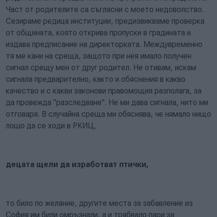
Част от родителите са съгласни с моето недоволство.
Сезираме редица институции, предизвикваме проверка
от общината, която открива пропуски в градината и
издава предписание на директорката. Междувременно
тя ме кани на среща, защото при нея имало получен
сигнал срещу мен от друг родител. Не отивам, искам
сигнала предварително, както и обяснения в какво
качество и с какви законови правомощия разполага, за
да провежда "разследване". Не ми дава сигнала, нито ми
отговаря. В случайна среща ми обяснява, че нямало нищо
лошо да се ходи в РКИЦ,
децата щели да изработват птички,
то било по желание, другите места за забавление из
София им били омръзнали, а и трябвало пари за