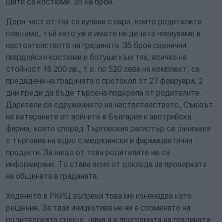
шити са костюми. 35 на брой.
Дори част от тях са купени с пари, които родителите
плащаме, тъй като уж в името на децата членуваме в
настоятелството на градината. 35 броя сценични
гвардейски костюми и ботуши към тях, всичко на
стойност 18 200 лв., т.е. по 520 лева на комплект, са
предадени на градината с протокол от 27 февруари, 2
дни преди да бъде търсена подкрепа от родителите.
Дарители са сдружението на настоятелството, Съюзът
на ветераните от войните в България и австрийска
фирма, която според Търговския регистър се занимава
с търговия на едро с медицински и фармацевтични
продукти. За нищо от това родителите не са
информирани. То става ясно от доклада за проверката
на общината в градината.
Ходенето в РКИЦ въпреки това ме изненадва като
решение. За тази инициатива не ни е споменато на
родителската среща, няма я в програмата на градината.