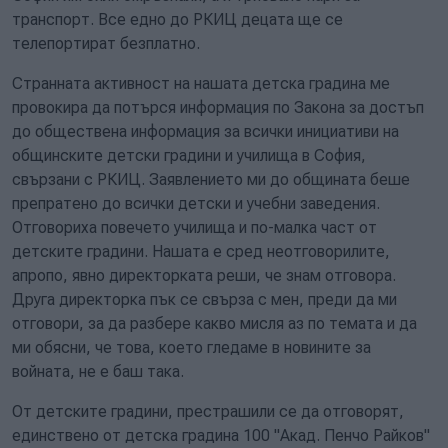
транспорт. Все едно до РКИЦ децата ще се
телепортират безплатно.
Странната активност на нашата детска градина ме
провокира да потърся информация по Закона за достъп
до обществена информация за всички инициативи на
общинските детски градини и училища в София,
свързани с РКИЦ. Заявлението ми до общината беше
препратено до всички детски и учебни заведения.
Отговориха повечето училища и по-малка част от
детските градини. Нашата е сред неотговорилите,
апропо, явно директорката реши, че знам отговора.
Друга директорка пък се свърза с мен, преди да ми
отговори, за да разбере какво мисля аз по темата и да
ми обясни, че това, което гледаме в новините за
войната, не е баш така.
От детските градини, престрашили се да отговорят,
единствено от детска градина 100 "Акад. Пенчо Райков"