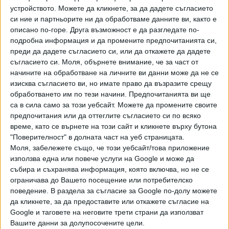
на руските поети юбиляри Констатинт Паустовски,
устройството. Можете да кликнете, за да дадете съгласието
Корней Чуковски и Роберт Рождественски.
си ние и партньорите ни да обработваме данните ви, както е
описано по-горе. Друга възможност е да разгледате по-
В конкурса, проведен на сцената на РКИЦ, са участвали
подробна информация и да промените предпочитанията си,
повече от 100 ученици от различни градове - София,
преди да дадете съгласието си, или да откажете да дадете
съгласието си.
Моля, обърнете внимание, че за част от
Севлиево, Бургас, Варна и др., обяснява в отговора си до
начините на обработване на личните ви данни може да не се
"Сега" директорът на училището. Шестимата
изисква съгласието ви, но имате право да възразите срещу
възпитаници на 62. СУ са представили "Телефон" на
обработването им по тези начини. Предпочитанията ви ще
Корней Чуковски чрез драматизация, за която са били
са в сила само за този уебсайт. Можете да промените своите
отличени с диплома и статуетка за трето място за
предпочитания или да оттеглите съгласието си по всяко
колективно изпълнение.
време, като се върнете на този сайт и кликнете върху бутона
"Поверителност" в долната част на уеб страницата.
134 третокласници от 32. СУИЧЕ "Св. Климент
Моля, забележете също, че този уебсайт/това приложение
Охридски" също са били в РКИЦ. Те са го посетили на 22
използва една или повече услуги на Google и може да
декември м.г. заради представление на "Арт театър".
събира и съхранява информация, която включва, но не се
ограничава до Вашето посещение или потребителско
Освен представлението, са получили информация за
поведение. В раздела за съгласие за Google по-долу можете
коледното тържество, снимки с Дядо Коледа и малко
да кликнете, за да предоставите или откажете съгласие на
подаръче, се казва в отговорите на училището.
Google и таговете на неговите трети страни да използват
Вашите данни за долупосочените цели.
Ученици от 119. СУ "Академик Михаил Арнаудов" също