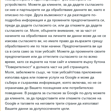
резултат от дълъг процес на анализ и обществен дебат.
устройството. Можете да кликнете, за да дадете съгласието
Това е важна стъпка към система, в която достъпът до
си ние и партньорите ни да обработваме данните ви, както е
места се основава на реалните нужди на семействата, а
описано по-горе. Друга възможност е да разгледате по-
подробна информация и да промените предпочитанията си,
не на формални или неравнопоставящи критерии. За
преди да дадете съгласието си, или да откажете да дадете
Столична община това е потвърждение, че усилията ни
съгласието си.
Моля, обърнете внимание, че за част от
за по-справедлив модел са в правилната посока",
начините на обработване на личните ви данни може да не се
коментира Десислава Желязкова, заместник-кмет по
изисква съгласието ви, но имате право да възразите срещу
направление "Образование, спорт и младежки дейности".
обработването им по тези начини. Предпочитанията ви ще
По думите й решението гарантира, че класирането ще
са в сила само за този уебсайт. Можете да промените своите
се проведе по едни и същи правила за всички участници,
предпочитания или да оттеглите съгласието си по всяко
време, като се върнете на този сайт и кликнете върху бутона
без промени в движение. Тъй като системата за прием
"Поверителност" в долната част на уеб страницата.
продължава да работи по въведените през март
Моля, забележете също, че този уебсайт/това приложение
настройки, не се налагат нови технически промени.
използва една или повече услуги на Google и може да
събира и съхранява информация, която включва, но не се
Преди дни Столичната община реши да удължи срока за
ограничава до Вашето посещение или потребителско
кандидатстване
с 2 седмици
,
докато се чака решението
поведение. В раздела за съгласие за Google по-долу можете
на съда. Въпреки че критериите в системата не са
да кликнете, за да предоставите или откажете съгласие на
променяни и родителите са подредили кандидатурите си
Google и таговете на неговите трети страни да използват
спрямо тях, те все пак ще имат възможност до 21 май
Вашите данни за долупосочените цели.