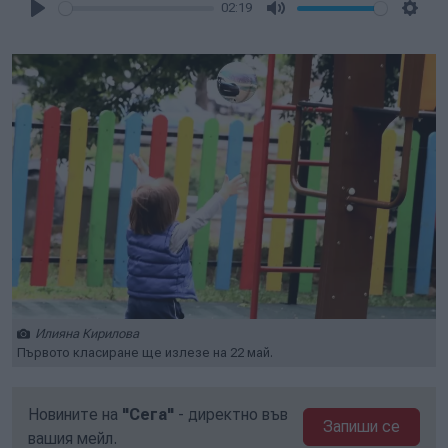
02:19
Play
Mute
Setti
Илияна Кирилова
Първото класиране ще излезе на 22 май.
Новините на
"Сега"
- директно във
Запиши се
вашия мейл.