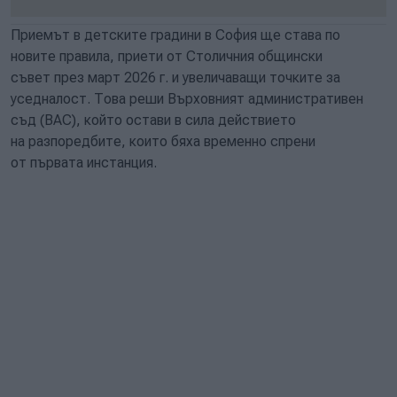
Приемът в детските градини в София ще става по
новите правила, приети от Столичния общински
съвет през март 2026 г. и увеличаващи точките за
уседналост. Това реши Върховният административен
съд (ВАС), който остави в сила действието
на разпоредбите, които бяха временно спрени
от първата инстанция.