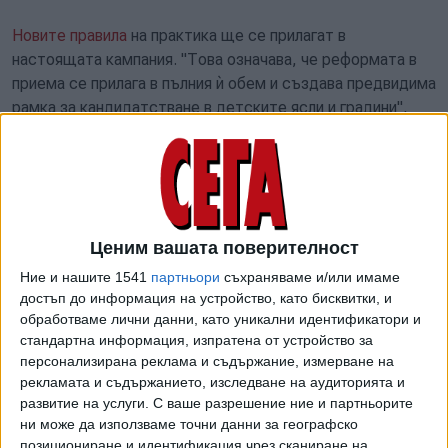
Новите правила
на практика ще се прилагат в
настоящата кампания. "Това означава, че реформата в
приема се прилага в пълния ѝ обем и създава предвидима
рамка за кандидатстване в детските ясли и градини",
посочват от Столична община. Основните промени в
правилата за прием са свързани с уеднаквяване
тежестта на постоянния и настоящия адрес, за да се
отчете реалното местоживеене на семействата; нов
подход при уседналостта, съобразен с конкретната
Ценим вашата поверителност
ситуация на кандидатстващите; както и даване на
допълнителна точка за семейства от по-отдалечените
Ние и нашите 1541
партньори
съхраняваме и/или имаме
райони на Столична община. За адрес в района повече от
достъп до информация на устройство, като бисквитки, и
обработваме лични данни, като уникални идентификатори и
3 години според новите критерии на децата вече ще се
стандартна информация, изпратена от устройство за
присъждат 8 точки, за период от 1 до 3 години - 5 точки,
персонализирана реклама и съдържание, измерване на
а за последната година - само една точка.
рекламата и съдържанието, изследване на аудиторията и
развитие на услуги.
С ваше разрешение ние и партньорите
"С това решение ВАС потвърждава възможността да се
ни може да използваме точни данни за географско
прилагат новите правила за прием - правила, които са
позициониране и идентификация чрез сканиране на