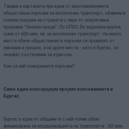
Такава е картината при една от многомилионните
обществени поръчки за екологичен транспорт, обявени в
големи градове на страната с пари от оперативна
програма "Околна среда". По ОПОС бе заделена крупна
сума от 606 млн. лв. за екологичен транспорт. На много
места обаче обществените поръчки се провалят от
лакомия и грешки, а на други места - като в Бургас, се
оказват състезание за един кон.
Кои са най-скандалните поръчки?
Само един консорциум проумя изискванията в
Бургас
Бургас е една от общините с най-голям обем
финансиране за модернизацията на транспорта - 82 млн.