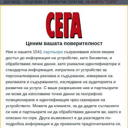
договор, свързван с Валентин Златев,
за който "Сега"
писа
- за организирането на абсурдно скъпи събития по
програма "Еразъм+". И тогава обединението, в което
участва близка на Златев фирма, бе единственото,
допуснато до класиране въпреки абсурдно високите
цени за отделни дейности, а 7 от общо 8 кандидата бяха
отстранени. При някои дейности тук предложените цени
Ценим вашата поверителност
стигнаха 140 пъти най-ниската оферта. Процедурата в
Ние и нашите 1541
партньори
съхраняваме и/или имаме
крайна сметка бе прекратена.
достъп до информация на устройство, като бисквитки, и
обработваме лични данни, като уникални идентификатори и
И в Бургас при липсата на конкуренция и натиск върху
стандартна информация, изпратена от устройство за
цените офертата, която консорциумът подава, е доста
персонализирана реклама и съдържание, измерване на
над постиганите нива при сходни обществени поръчки на
рекламата и съдържанието, изследване на аудиторията и
развитие на услуги.
С ваше разрешение ние и партньорите
други възложители, коментират от бранша. За
ни може да използваме точни данни за географско
доставката на 34 броя 12-метрови електробуси "Ел Бус
позициониране и идентификация чрез сканиране на
България" предлага единична цена за автобус, зарядна
устройството. Можете да кликнете, за да дадете съгласието
станция и система за телеметрично наблюдение в
си ние и партньорите ни да обработваме данните ви, както е
размер на 1,074 млн. лв., или близо 550 000 евро на
описано по-горе. Друга възможност е да разгледате по-
бройка. Първоначално цената е била малко по-висока, но
подробна информация и да промените предпочитанията си,