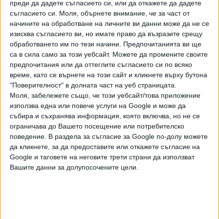
при договарянето с общината е постигнато намаление от
преди да дадете съгласието си, или да откажете да дадете
съгласието си.
Моля, обърнете внимание, че за част от
6000 лв. на автобус.
начините на обработване на личните ви данни може да не се
И с тази отстъпка предложената от "Ел Бус България"
изисква съгласието ви, но имате право да възразите срещу
обработването им по тези начини. Предпочитанията ви ще
цена надхвърля с около 100 000 евро на бройка цените
са в сила само за този уебсайт. Можете да промените своите
при търгове на други възложители за електробуси със
предпочитания или да оттеглите съгласието си по всяко
сходни показатели. Показателен е обявеният м.г. търг от
време, като се върнете на този сайт и кликнете върху бутона
летище София за закупуване на електробус със сходни
"Поверителност" в долната част на уеб страницата.
технически изисквания като тези в Бургас, при който
Моля, забележете също, че този уебсайт/това приложение
класираната на първо място оферта за 1 брой
използва една или повече услуги на Google и може да
електробус е за 337 600 евро - на "Авто Инженеринг
събира и съхранява информация, която включва, но не се
ограничава до Вашето посещение или потребителско
Холдинг Груп", а най-високата оферта в класацията е за
поведение. В раздела за съгласие за Google по-долу можете
429 000 евро на електробус. По-ниски цени са постигани
да кликнете, за да предоставите или откажете съгласие на
и на търгове в чужбина, като по сходен търг в Полша
Google и таговете на неговите трети страни да използват
цените тръгват от 418 326 евро, а дори най-високата
Вашите данни за долупосочените цели.
оферта на Mercedes е по-ниска - за 530 000 евро, дават
пример запознати с бранша.
За 18-метрови автобуси "Ел Бус България" е предложила
също намаление на единичната ценна на бройка с 6000