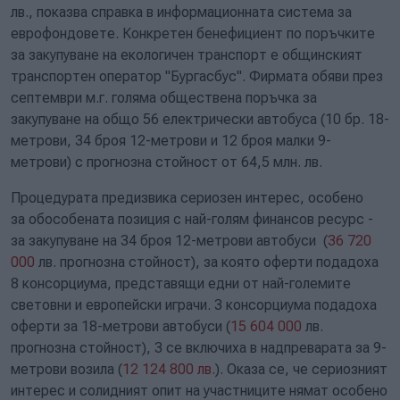
лв., показва справка в информационната система за
еврофондовете. Конкретен бенефициент по поръчките
за закупуване на екологичен транспорт е общинският
транспортен оператор "Бургасбус". Фирмата обяви през
септември м.г. голяма обществена поръчка за
закупуване на общо 56 електрически автобуса (10 бр. 18-
метрови, 34 броя 12-метрови и 12 броя малки 9-
метрови) с прогнозна стойност от 64,5 млн. лв.
Процедурата предизвика сериозен интерес, особено
за обособената позиция с най-голям финансов ресурс -
за закупуване на 34 броя 12-метрови автобуси (
36 720
000
лв. прогнозна стойност), за която оферти подадоха
8 консорциума, представящи едни от най-големите
световни и европейски играчи. 3 консорциума подадоха
оферти за 18-метрови автобуси (
15 604 000
лв.
прогнозна стойност), 3 се включиха в надпреварата за 9-
метрови возила (
12 124 800 лв.
). Оказа се, че сериозният
интерес и солидният опит на участниците нямат особено