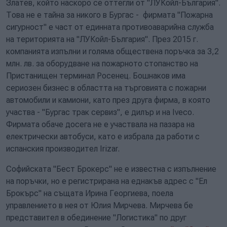
Златев, който наскоро се оттегли от "ЛУКойл-България".
Това не е тайна за никого в Бургас - фирмата "Пожарна
сигурност" е част от единната противоаварийна служба
на територията на "ЛУКойл-България". През 2015 г.
компанията изпълни и голяма обществена поръчка за 3,2
млн. лв. за оборудване на пожарното стопанство на
Пристанищен терминал Росенец. Бошнаков има
сериозен бизнес в областта на търговията с пожарни
автомобили и камиони, като през друга фирма, в която
участва - "Бургас трак сервиз", е дилър и на Iveco.
Фирмата обаче досега не е участвала на пазара на
електрически автобуси, като е избрала да работи с
испанския производител Irizar.
Софийската "Бест Брокерс" не е известна с изпълнение
на поръчки, но е регистрирана на еднакъв адрес с "Ел
Брокърс" на същата Ирина Георгиева, поела
управлението в нея от Юлия Мирчева. Мирчева бе
представител в обединение "Логистика" по друг