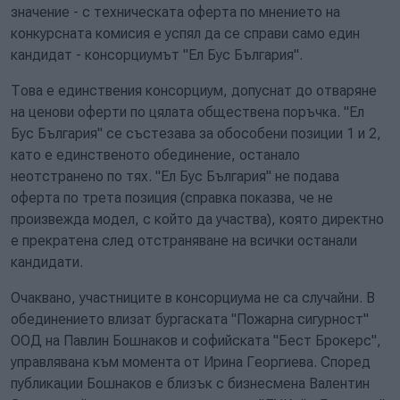
значение - с техническата оферта по мнението на
конкурсната комисия е успял да се справи само един
кандидат - консорциумът "Ел Бус България".
Това е единствения консорциум, допуснат до отваряне
на ценови оферти по цялата обществена поръчка. "Ел
Бус България" се състезава за обособени позиции 1 и 2,
като е единственото обединение, останало
неотстранено по тях. "Ел Бус България" не подава
оферта по трета позиция (справка показва, че не
произвежда модел, с който да участва), която директно
е прекратена след отстраняване на всички останали
кандидати.
Очаквано, участниците в консорциума не са случайни. В
обединението влизат бургаската "Пожарна сигурност"
ООД на Павлин Бошнаков и софийската "Бест Брокерс",
управлявана към момента от Ирина Георгиева. Според
публикации Бошнаков е близък с бизнесмена Валентин