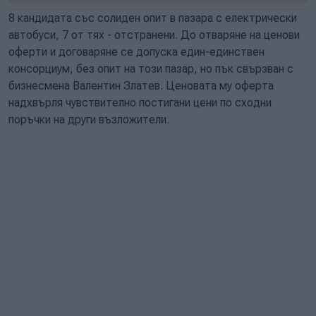
8 кандидата със солиден опит в пазара с електрически
автобуси, 7 от тях - отстранени. До отваряне на ценови
оферти и договаряне се допуска един-единствен
консорциум, без опит на този пазар, но пък свързван с
бизнесмена Валентин Златев. Ценовата му оферта
надхвърля чувствително постигани цени по сходни
поръчки на други възложители.