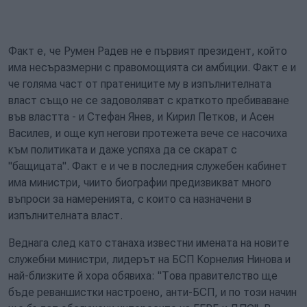
Факт е, че Румен Радев не е първият президент, който
има несъразмерни с правомощията си амбиции. Факт е и
че голяма част от пратениците му в изпълнителната
власт също не се задоволяват с краткото пребиваване
във властта - и Стефан Янев, и Кирил Петков, и Асен
Василев, и още куп негови протежета вече се насочиха
към политиката и даже успяха да се скарат с
"бащицата". Факт е и че в последния служебен кабинет
има министри, чиито биографии предизвикват много
въпроси за намеренията, с които са назначени в
изпълнителната власт.
Веднага след като станаха известни имената на новите
служебни министри, лидерът на БСП Корнелия Нинова и
най-близките й хора обявиха: "Това правителство ще
бъде реваншистки настроено, анти-БСП, и по този начин