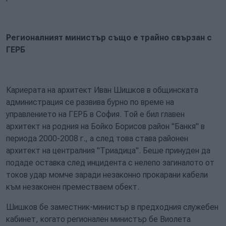
Регионалният министър също е трайно свързан с
ГЕРБ
Кариерата на архитект Иван Шишков в общинската
администрация се развива бурно по време на
управлението на ГЕРБ в София. Той е бил главен
архитект на родния на Бойко Борисов район "Банкя" в
периода 2000-2008 г., а след това става районен
архитект на централния "Триадица". Беше принуден да
подаде оставка след инцидента с нелепо загиналото от
токов удар момче заради незаконно прокарани кабели
към незаконен преместваем обект.
Шишков бе заместник-министър в предходния служебен
кабинет, когато регионален министър бе Виолета