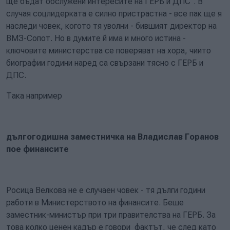
ще бъдат обслужени интересите на ГЕРБ и ДПС". В
случая соцлидерката е силно пристрастна - все пак ще я
наследи човек, когото тя уволни - бившият директор на
ВМЗ-Сопот. Но в думите й има и много истина -
ключовите министерства се поверяват на хора, чиито
биографии години наред са свързани тясно с ГЕРБ и
ДПС.
Така например
дългогодишна заместничка на Владислав Горанов
пое финансите
Росица Велкова не е случаен човек - тя дълги години
работи в Министерството на финансите. Беше
заместник-министър при три правителства на ГЕРБ. За
това колко ценен кадър е говори фактът, че след като