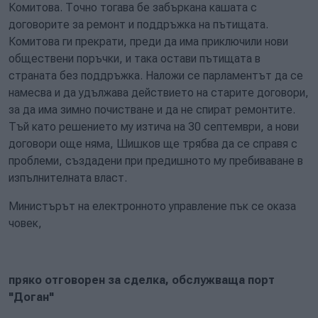
Комитова. Точно тогава бе забъркана кашата с
договорите за ремонт и поддръжка на пътищата.
Комитова ги прекрати, преди да има приключили нови
обществени поръчки, и така остави пътищата в
страната без поддръжка. Наложи се парламентът да се
намесва и да удължава действието на старите договори,
за да има зимно почистване и да не спират ремонтите.
Тъй като решението му изтича на 30 септември, а нови
договори още няма, Шишков ще трябва да се справя с
проблеми, създадени при предишното му пребиваване в
изпълнителната власт.
Министърът на електронното управление пък се оказа
човек,
пряко отговорен за сделка, обслужваща порт
"Доган"