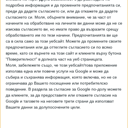
правителство на Бойко Борисов, а Тодоров е шеф на
подробна информация и да промените предпочитанията си,
борда на държавната фирма "Пристанищна
преди да дадете съгласието си, или да откажете да дадете
инфраструктура". Именно тя възлага удълбочаването без
съгласието си.
Моля, обърнете внимание, че за част от
обществена поръчка, по схемата инхаус. След възлагане
начините на обработване на личните ви данни може да не се
и превъзлагане през други две фирми с дейността се
изисква съгласието ви, но имате право да възразите срещу
заема руската компания "Гидрострой" и 400 млн. лв.
обработването им по тези начини. Предпочитанията ви ще
са в сила само за този уебсайт. Можете да промените своите
"потъват" в езерото.
предпочитания или да оттеглите съгласието си по всяко
Темата с транспортния коридор бе обсъждана миналата
време, като се върнете на този сайт и кликнете върху бутона
"Поверителност" в долната част на уеб страницата.
година в парламента и Тодоров бе привикан за обяснения
Моля, забележете също, че този уебсайт/това приложение
като министър на транспорта и съобщенията в първия
използва една или повече услуги на Google и може да
служебен кабинет на Стефан Янев. Тогава той се
събира и съхранява информация, която включва, но не се
оправда, че не знаел как така накрая на веригата се
ограничава до Вашето посещение или потребителско
оказват руснаците. Не знаел и че не е проведена
поведение. В раздела за съгласие за Google по-долу можете
обществена поръчка, защото с възлагането се
да кликнете, за да предоставите или откажете съгласие на
занимавали двамата изпълнителни директори на
Google и таговете на неговите трети страни да използват
Вашите данни за долупосочените цели.
"Пристанищна инфраструктура", а не ръководеният от
него борд. Оправданията на Тодоров прозвучаха
неубедително. Но не за ДПС и ГЕРБ. Двете партии