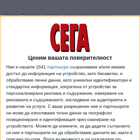
Георги Тодоров оглавява ключовата дирекция
"Концесии" в Министерството на транспорта,
информационните технологии и съобщенията през
периода 2004 - 2009 г., т.е. при две правителства с
участието на ДПС. После ГЕРБ поема властта и
разчиства министерствата. Но Тодоров е трудоустроен
Ценим вашата поверителност
от кмета на София Йорданка Фандъкова, която му
Ние и нашите 1541
партньори
съхраняваме и/или имаме
поверява отдела по транспорт в столичната община. В
достъп до информация на устройство, като бисквитки, и
транспортното министерство се връща през 2013 г., при
обработваме лични данни, като уникални идентификатори и
третия кабинет на ДПС, и то като заместник на Данаил
стандартна информация, изпратена от устройство за
Папазов.
персонализирана реклама и съдържание, измерване на
рекламата и съдържанието, изследване на аудиторията и
Самият Папазов след излизането си от властта стана
развитие на услуги.
С ваше разрешение ние и партньорите
дясна ръка на Доган в бизнеса. През 2018 г. тандемът
ни може да използваме точни данни за географско
Доган - Папазов купи ТЕЦ-Варна с прилежащото
позициониране и идентификация чрез сканиране на
пристанище, а държавата стартира удълбочаване на
устройството. Можете да кликнете, за да дадете съгласието
си ние и партньорите ни да обработваме данните ви, както е
Варненското езеро. По това време управлява третото
описано по-горе. Друга възможност е да разгледате по-