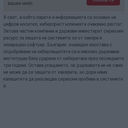
вашия мейл.
В свят, в който парите и информацията са основно на
цифров носител, киберпрестъпленията очаквано растат.
Затова частни компании и държави инвестират сериозен
ресурс за защита на системите си от хакери и
зловреден софтуер. България очевидно изостава с
подобряване на киберзащитата си и няколко държавни
институции бяха ударени от кибератаки през последните
три години. Остава усещането, че държавата ни не само
не може да се защити от хакерите, но дори няма
капацитета да разследва сериозни пробиви в системите
ѝ.