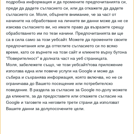
подробна информация и да промените предпочитанията си,
СССР. Бившият министър на електронното управление
преди да дадете съгласието си, или да откажете да дадете
Божидар Божанов също подкрепи тази теза, като даде
съгласието си.
Моля, обърнете внимание, че за част от
пример, че сходни атаки е имало и срещу гръцките и
начините на обработване на личните ви данни може да не се
холандските пощи, което говори за единен център,
изисква съгласието ви, но имате право да възразите срещу
който е координирал хакерите. "Това, което се случва,
обработването им по тези начини. Предпочитанията ви ще
е, че най-вероятно свързани с Руската федерация
са в сила само за този уебсайт. Можете да промените своите
хакерски групи... Като казвам свързани, имам предвид не
предпочитания или да оттеглите съгласието си по всяко
време, като се върнете на този сайт и кликнете върху бутона
непременно ФСБ и ГРУ, но подкрепяни от тях групи,
"Поверителност" в долната част на уеб страницата.
насочват вниманието си към държави от ЕС", коментира
Моля, забележете също, че този уебсайт/това приложение
Божанов.
използва една или повече услуги на Google и може да
събира и съхранява информация, която включва, но не се
Служебният кабинет също прибегна до спекулации за
ограничава до Вашето посещение или потребителско
хакерите и техните мотиви. Зам.-министърът на
поведение. В раздела за съгласие за Google по-долу можете
транспорта Красимир Папукчийски заяви, че
да кликнете, за да предоставите или откажете съгласие на
кибератаката срещу "Български пощи" е направена в
Google и таговете на неговите трети страни да използват
полза на частна куриерска фирма. "До мен стига
Вашите данни за долупосочените цели.
информация, че това е целево, за да може да вървят
пощите в негативна посока на развитие", посочи той, но
не назова частната компания, нито изнесе факти, които