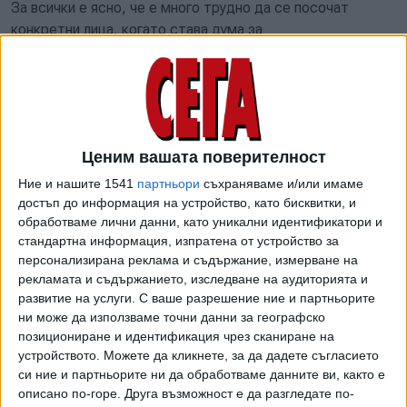
За всички е ясно, че е много трудно да се посочат
конкретни лица, когато става дума за
киберпрестъпление, но произходът изобщо не е
маловажен. Затова разследващите за толкова време
трябваше поне да дадат отговор дали хакерите са
преследвали частни интереси, или става дума за
планирана операция, която цели дестабилизиране на
Ценим вашата поверителност
държавата по политически причини. В последния случай
говорим за висок риск за националната сигурност и
Ние и нашите 1541
партньори
съхраняваме и/или имаме
действията по разследването трябва да са
достъп до информация на устройство, като бисквитки, и
обработваме лични данни, като уникални идентификатори и
експедитивни.
стандартна информация, изпратена от устройство за
персонализирана реклама и съдържание, измерване на
Още повече че има основания да предполагаме, че
рекламата и съдържанието, изследване на аудиторията и
"Български пощи" са ударени отвън. Съветник по IT
развитие на услуги.
С ваше разрешение ние и партньорите
въпроси на бившия вицепремиер по ефективното
ни може да използваме точни данни за географско
управление Калина Константинова коментира пред
позициониране и идентификация чрез сканиране на
журналисти, че зловредният код е пуснат от чужбина и
устройството. Можете да кликнете, за да дадете съгласието
носи почерка на руските служби, защото е кодиран така,
си ние и партньорите ни да обработваме данните ви, както е
че да не може да работи в Русия или държави от бившия
описано по-горе. Друга възможност е да разгледате по-