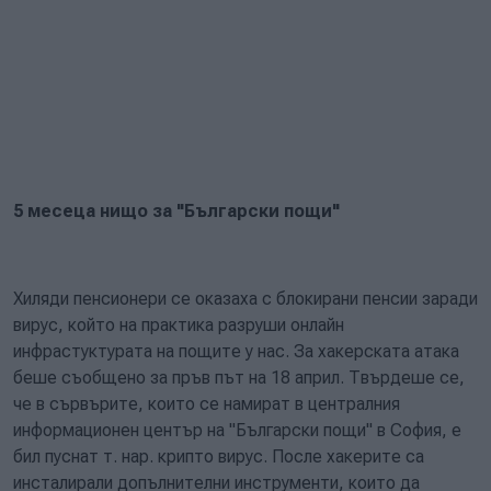
5 месеца нищо за "Български пощи"
Хиляди пенсионери се оказаха с блокирани пенсии заради
вирус, който на практика разруши онлайн
инфрастуктурата на пощите у нас. За хакерската атака
беше съобщено за пръв път на 18 април. Твърдеше се,
че в сървърите, които се намират в централния
информационен център на "Български пощи" в София, е
бил пуснат т. нар. крипто вирус. После хакерите са
инсталирали допълнителни инструменти, които да