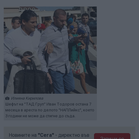
Илияна Кирилова
Шефът на "ТАД Груп" Иван Тодоров остана 7
месеца в ареста по делото "НАПЛийкс", което
3 години не може да стигне до съда.
Новините на
"Сега"
- директно във
Запиши се