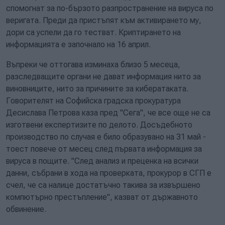
спомогнат за по-бързото разпространение на вируса по
веригата. Преди да пристъпят към активирането му,
дори са успели да го тестват. Криптирането на
информацията е започнало на 16 април.
Въпреки че оттогава изминаха близо 5 месеца,
разследващите органи не дават информация нито за
виновниците, нито за причините за кибератаката.
Говорителят на Софийска градска прокуратура
Десислава Петрова каза пред "Сега", че все още не са
изготвени експертизите по делото. Досъдебното
производство по случая е било образувано на 31 май -
тоест повече от месец след първата информация за
вируса в пощите. "След анализ и преценка на всички
данни, събрани в хода на проверката, прокурор в СГП е
счел, че са налице достатъчно такива за извършено
компютърно престъпление", казват от държавното
обвинение.