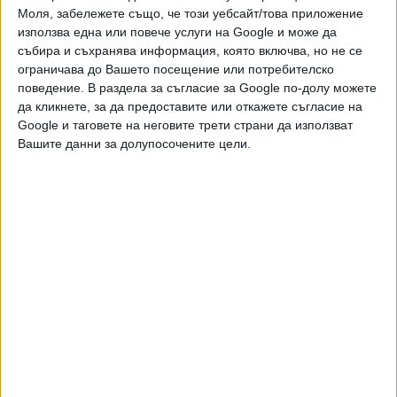
Моля, забележете също, че този уебсайт/това приложение
Ако искате да подкрепите независимата
и качествена журналистика в “Сега”,
използва една или повече услуги на Google и може да
можете да направите дарение през
събира и съхранява информация, която включва, но не се
PayPal
ограничава до Вашето посещение или потребителско
поведение. В раздела за съгласие за Google по-долу можете
да кликнете, за да предоставите или откажете съгласие на
,
Ключови думи:
Гърция
опашки
Google и таговете на неговите трети страни да използват
Вашите данни за долупосочените цели.
Още новини по темата
Франция призова 30 000 души да не излизат
заради пожар в рисков склад
02 Авг. 2026
В Гърция вече глобяват с 350 евро за спряла
кола с работещ двигател