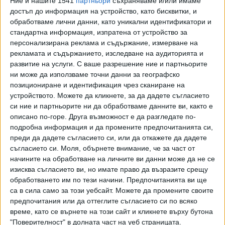
Ние и нашите 1541
партньори
съхраняваме и/или имаме
От днес служителите и клиентите на супермаркетите в
достъп до информация на устройство, като бисквитки, и
Гърция трябва да носят маски за лице. Новината беше
обработваме лични данни, като уникални идентификатори и
обявена от генералния секретар по търговията и
стандартна информация, изпратена от устройство за
потреблението Панайотис Стампулидис. Глобата при
персонализирана реклама и съдържание, измерване на
рекламата и съдържанието, изследване на аудиторията и
неспазване на заповедта е 150 долара.
развитие на услуги.
С ваше разрешение ние и партньорите
ни може да използваме точни данни за географско
И днес трафикът на ГКПП "Кулата-Промахон" е
позициониране и идентификация чрез сканиране на
натоварен, тъй като гръцките гранични власти решиха да
устройството. Можете да кликнете, за да дадете съгласието
правят допълнителен тест на пристигащите на случаен
си ние и партньорите ни да обработваме данните ви, както е
принцип. Това е първият уикенд, след като страната
описано по-горе. Друга възможност е да разгледате по-
въведе задължителен PCR за туристите. Въпреки че
подробна информация и да промените предпочитанията си,
почивката се оскъпява, българите не се отказаха, тъй
преди да дадете съгласието си, или да откажете да дадете
като на границата тази сутрин имаше чакащи коли от 3-4
съгласието си.
Моля, обърнете внимание, че за част от
начините на обработване на личните ви данни може да не се
през нощта.
изисква съгласието ви, но имате право да възразите срещу
обработването им по тези начини. Предпочитанията ви ще
са в сила само за този уебсайт. Можете да промените своите
предпочитания или да оттеглите съгласието си по всяко
Последвайте ни и в
време, като се върнете на този сайт и кликнете върху бутона
"Поверителност" в долната част на уеб страницата.