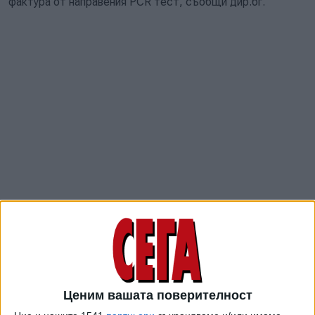
фактура от направения PCR тест, съобщи дир.бг.
До 31 август всички пътуващи към Гърция ще трябва да
попълват и електронни формуляри PLF (Passenger
Locator Form). Властите уточняват, че данните за
контакт в Гърция, който трябва да фигурират във
формуляра, се попълват най-късно предния ден преди
Ценим вашата поверителност
пристигането им в страната.