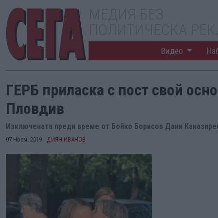
МЕДИЯ БЕЗ
ПОЛИТИЧЕСКА РЕ
Видео
На
ГЕРБ приласка с пост свой осн
Пловдив
Изключената преди време от Бойко Борисов Дани Каназирев
07 Ноем. 2019
ДИЯН ИВАНОВ