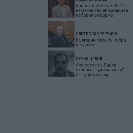
Завоят на ПБ към 2021 г.
не замества липсващата
изборна реформа
СВЕТОСЛАВ ТЕРЗИЕВ:
България сама си избра
вредител
ПЕТЬО ЦЕКОВ:
Феновете на Радев
станаха "луди калинки"
от лупингите му