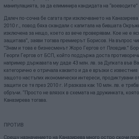
манипулацията, за да елиминира кандидата на “воеводите”
Далеч по-сочна бе сагата при изключването на Каназирева 
2010 г., повод бяха скандали с капитала на бившата Окръжн
изключена за нещо, което аз вече проверявам. Кое не е яс
защитава", заяви тогава премиерът Борисов. На въпрос чи
"Знам и това е бизнесменът Жоро Гергов от Пловдив." Бо
Георги Гергов от БСП, който поддържа доста противоречи
например държавата му даде 43 млн. лв. за Дупката във Ва
категорично е отричала каквито и да е връзки с известния
защото настъпих икономически интереси, продиктувани от
защити се тя през 2010 г. И разказа как 10 млн. лв. е тряб
обръчи. “Просто не влязох в схемата на дружинката, която
Каназирева тогава.
ПРОТИВ
Срещу назначението на Каназирева много остро скочи пло