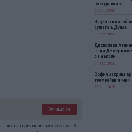
осигуровките
06 Авг. 2026
Нацистки кораб и
сушата в Дунав
03 Авг. 2026
Десислава Атанас
съди Демерджиев
с Пеевски
04 Авг. 2026
София закрива вр
трамвайни линии
05 Авг. 2026
Запиши се
я току-що приключил местен вот. В