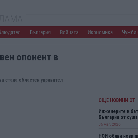
КЛАМА
блюдател
България
Войната
Икономика
Чужби
овен опонент в
а стана областен управител
ОЩЕ НОВИНИ ОТ
Инженерите и бат
България от суша
06 Авг. 2026
НОИ обяви нови п