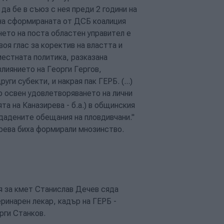
да бе в съюз с нея преди 2 години на
 на сформираната от ДСБ коалиция
нето на поста областен управител е
оя глас за коректив на властта и
местната политика, разказана
влиянието на Георги Гергов,
ги субекти, и накрая пак ГЕРБ. (...)
о освен удовлетворяването на лични
та на Каназирева - б.а.) в общинския
дадените обещания на пловдивчани."
ирева биха формирали мнозинство.
ия за кмет Станислав Дечев сяда
ринарен лекар, кадър на ГЕРБ -
рги Станков.