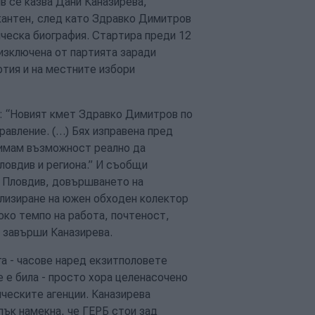
в се казва Дани Каназирева,
кантен, след като Здравко Димитров
ическа биография. Стартира преди 12
изключена от партията заради
артия и на местните избори
а: “Новият кмет Здравко Димитров по
правление. (…) Бях изправена пред
а имам възможност реално да
ловдив и региона.” И съобщи
е Пловдив, довършването на
ализиране на южен обходен колектор
око темпо на работа, почтеност,
 завърши Каназирева.
га - часове наред екзитполовете
е е била - просто хора целенасочено
ическите агенции. Каназирева
пък намекна, че ГЕРБ стои зад