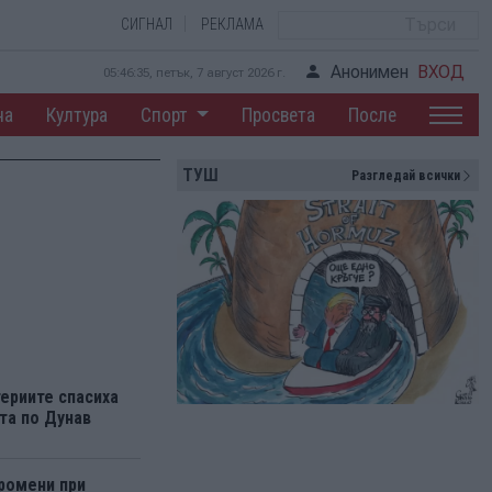
СИГНАЛ
РЕКЛАМА
Анонимен
ВХОД
05:46:36, петък, 7 август 2026 г.
на
Култура
Спорт
Просвета
После
ТУШ
Разгледай всички
ериите спасиха
та по Дунав
ромени при