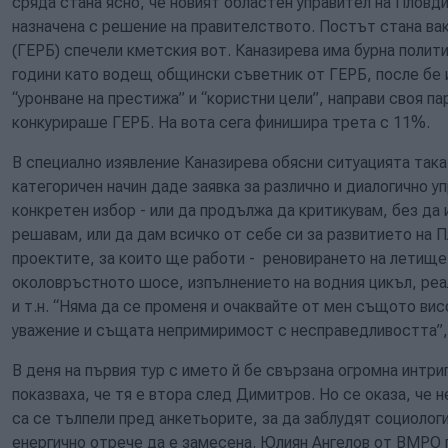
сряда стана ясно, че новият областен управител на Пловди
назначена с решение на правителството. Постът стана ва
(ГЕРБ) спечели кметския вот. Каназирева има бурна полит
години като водещ общински съветник от ГЕРБ, после бе 
“уронване на престижа” и “користни цели”, направи своя п
конкурираше ГЕРБ. На вота сега финишира трета с 11%.
В специално изявление Каназирева обясни ситуацията так
категоричен начин даде заявка за различно и диалогично у
конкретен избор - или да продължа да критикувам, без д
решавам, или да дам всичко от себе си за развитието на П
проектите, за които ще работи - реновирането на летищ
околовръстното шосе, изпълнението на водния цикъл, ре
и т.н. “Няма да се променя и очаквайте от мен същото вис
уважение и същата непримиримост с несправедливостта”,
В деня на първия тур с името й бе свързана огромна интри
показваха, че тя е втора след Димитров. Но се оказа, че н
са се тълпели пред анкетьорите, за да заблудят социолог
енергично отрече да е замесена. Юлиян Ангелов от ВМРО 