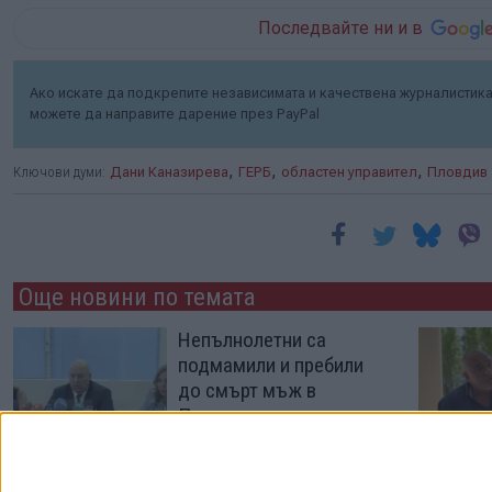
Последвайте ни и в
Ако искате да подкрепите независимата и качествена журналистика 
можете да направите дарение през PayPal
,
,
,
Ключови думи:
Дани Каназирева
ГЕРБ
областен управител
Пловдив
Още новини по темата
Непълнолетни са
подмамили и пребили
до смърт мъж в
Пловдив
06 Авг. 2026