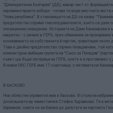
"Демократична България" (ДБ), макар част от формацията 
парламентарните избори - тогава тя води местната листа
"Нова република". В становището на ДБ се казва: "Приема
предателство спрямо гласоподавателите, които са дали св
опозиционно поведение. Историята на Дани Каназирева в 
накратко - с начало в ГЕРБ, през обвинения за прокарване 
основаването на собствената й партия, гравитация около дру
Това е двойно предателство спрямо пловдивчани, тъй кат
конюнктурни амбиции групата на "Съюз за Пловдив" (партия
съвет ще бъде патерица на ГЕРБ, което е в противовес с 
В новия ОбС ГЕРБ има 17 съветници, с петимата на Каназ
В ХАСКОВО
Нов областен управител има и Хасково. В стола на избран
досегашната му заместничка Стефка Здравкова. Тя е вете
Харманли, смята се за близка до депутата на партията Гео