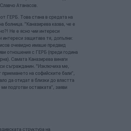
 Славчо Атанасов.
от ГЕРБ. Това стана в средата на
а болница. "Каназирева казва, че е
но?! Не е ясно чии интереси
и интереси защитава тя, допълни:
рисов очевидно имаше предвид
ви отношения с ГЕРБ (преди година
рна). Самата Каназирева винаги
 си съгражданин. "Изключиха ме,
 приемането на софийските бали”,
вало да отидат в близки до властта
 ми подготви оставката”, заяви
вдивската структура на