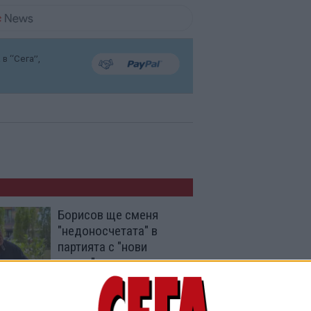
в “Сега”,
Борисов ще сменя
"недоносчетата" в
партията с "нови
умове"
05 Авг. 2026