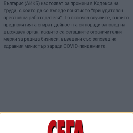
България (АИКБ) настояват за промени в Кодекса на
труда, с които да се въведе понятието "принудителен
престой за работодателя". То включва случаите, в които
предприятията спират дейността си поради заповед на
държавен орган, каквито са сегашните ограничителни
мерки за редица бизнеси, въведени със заповед на
здравния министър заради COVID-пандемията.