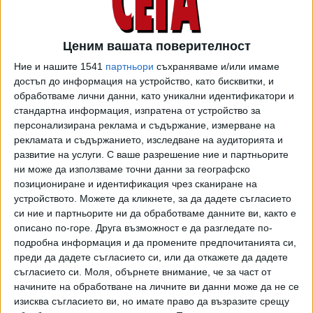
Синдикатът и работодателската организация предлагат
в тези случаи, държавата да уреди компенсация за
работещите в размер на 75% от осигурителния им
Ценим вашата поверителност
доход. Когато брутното трудово възнаграждение на
Ние и нашите 1541
партньори
съхраняваме и/или имаме
работника надхвърля максималния осигурителен доход
достъп до информация на устройство, като бисквитки, и
за страната, тогава компенсацията трябва да е 75% от
обработваме лични данни, като уникални идентификатори и
максималния осигурителен доход.
стандартна информация, изпратена от устройство за
персонализирана реклама и съдържание, измерване на
С тези нови разпоредби при принудителен престой във
рекламата и съдържанието, изследване на аудиторията и
фирмите, наложен от държавен орган, няма да се налага
развитие на услуги.
С ваше разрешение ние и партньорите
държавата да търси компенсации от европейски
ни може да използваме точни данни за географско
програми и да минава през сложни процедури, а парите
позициониране и идентификация чрез сканиране на
устройството. Можете да кликнете, за да дадете съгласието
ще идват от бюджета.
си ние и партньорите ни да обработваме данните ви, както е
КНСБ и АИКБ предлагат още в Кодекса на труда да се
описано по-горе. Друга възможност е да разгледате по-
подробна информация и да промените предпочитанията си,
разпишат правила и за дистанционната работа.
преди да дадете съгласието си, или да откажете да дадете
съгласието си.
Моля, обърнете внимание, че за част от
"Нашият закон, дори и да е транспонирал европейското
начините на обработване на личните ви данни може да не се
рамково споразумение за работа от разстояние, трябва
изисква съгласието ви, но имате право да възразите срещу
да бъде актуализиран и в него да се запишат по-актуални