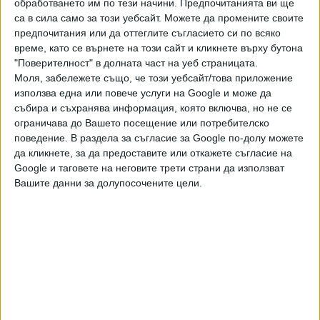
обработването им по тези начини. Предпочитанията ви ще
права и задължения - както за работниците, така и за
са в сила само за този уебсайт. Можете да промените своите
работодателите", обясни пред БНР националният
предпочитания или да оттеглите съгласието си по всяко
секретар на КНСБ Величка Микова.
време, като се върнете на този сайт и кликнете върху бутона
"Поверителност" в долната част на уеб страницата.
Какво се случва когато работникът или служителят не
Моля, забележете също, че този уебсайт/това приложение
изпълняват задълженията си, как отчита работното си
използва една или повече услуги на Google и може да
време, до каква степен работникът и служителят трябва
събира и съхранява информация, която включва, но не се
ограничава до Вашето посещение или потребителско
да са на разположение на работодателя, когато
поведение. В раздела за съгласие за Google по-долу можете
извършват работата от разстояние", заяви Микова.
да кликнете, за да предоставите или откажете съгласие на
Google и таговете на неговите трети страни да използват
Последвайте ни и в
Вашите данни за долупосочените цели.
Ако искате да подкрепите независимата
и качествена журналистика в “Сега”,
можете да направите дарение през
PayPal
,
,
,
Ключови думи:
Кодекс на труда
КНСБ
АИКБ
принудителен
,
,
престой
компенсации
дистанционна работа