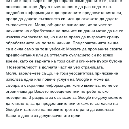
си ние и партньорите ни да обработваме данните ви, както е
настоящото състояние на все още наличните фигурите
описано по-горе. Друга възможност е да разгледате по-
в двете скулптурни групи, и в пункт за добив на скрап. Но
подробна информация и да промените предпочитанията си,
въпреки липсващите ръце и цели фигури от страничните
преди да дадете съгласието си, или да откажете да дадете
скулптурни, там все още са останали два вдигнати
съгласието си.
Моля, обърнете внимание, че за част от
юмрука — единият е на партизанина от централната
начините на обработване на личните ви данни може да не се
двойка, в която мъжът е с вдигнат юмрук. Братската
изисква съгласието ви, но имате право да възразите срещу
могила беше и първата спирка от съботната разходка.
обработването им по тези начини. Предпочитанията ви ще
са в сила само за този уебсайт. Можете да промените своите
„Целта ми е с „Пин-Франкен-окио-щайн” да
предпочитания или да оттеглите съгласието си по всяко
концентрирам повече внимание върху тези символи на
време, като се върнете на този сайт и кликнете върху бутона
"Поверителност" в долната част на уеб страницата.
силата, да предизвикам размисъл върху тях, въпреки че
Моля, забележете също, че този уебсайт/това приложение
според мен, общественото отношение до голяма
използва една или повече услуги на Google и може да
степен вече е променено. Залагам на мобилна скулптура,
събира и съхранява информация, която включва, но не се
защото
ограничава до Вашето посещение или потребителско
поведение. В раздела за съгласие за Google по-долу можете
да кликнете, за да предоставите или откажете съгласие на
Google и таговете на неговите трети страни да използват
за нея не се изискват одобрения и разрешения
Вашите данни за долупосочените цели.
от художествени комисии към общински служби, защото