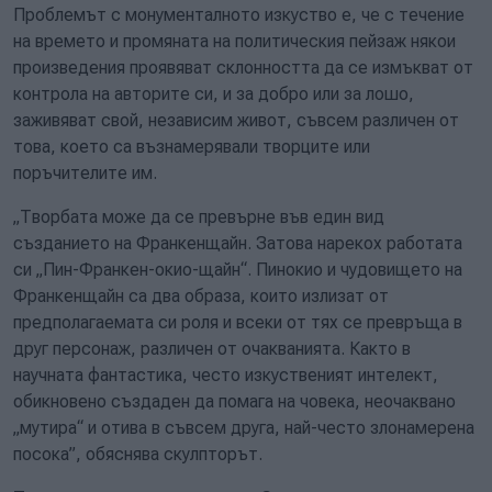
Проблемът с монументалното изкуство е, че с течение
на времето и промяната на политическия пейзаж някои
произведения проявяват склонността да се измъкват от
контрола на авторите си, и за добро или за лошо,
заживяват свой, независим живот, съвсем различен от
това, което са възнамерявали творците или
поръчителите им.
„Творбата може да се превърне във един вид
създанието на Франкенщайн. Затова нарекох работата
си „Пин-Франкен-окио-щайн“. Пинокио и чудовището на
Франкенщайн са два образа, които излизат от
предполагаемата си роля и всеки от тях се превръща в
друг персонаж, различен от очакванията. Както в
научната фантастика, често изкуственият интелект,
обикновено създаден да помага на човека, неочаквано
„мутира“ и отива в съвсем друга, най-често злонамерена
посока”, обяснява скулпторът.