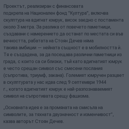
Проектът, реализиран с финансовата
подкрепа на Национален фонд "Култура", включва
скулптура на вдигнат юмрук, висок заедно с постамента
около 3 метра. За разлика от повечето паметници,
създавани с намерението да останат по местата си във
вечността, рабатата на Стоян Дечев няма
такива амбиции — нейната същност е в мобилността ѝ.
Тя е създадена, за да посещава различни паметници из
града, с които са си близки, тъй като вдигнатият юмрук
е често срещан символ със смесени послания
(съпротива, триумф, закана). Големият юмручен разцвет
в скулптурата у нас идва след 9 септември 1944
г., когато вдигнатият юмрук е най-разпознаваемият
символ на съпротивата срещу фашизма.
„Основната идея е за промяната на смисъла на
символите, за тяхната двузначност и изменчивост”,
казва авторът Стоян Дечев.