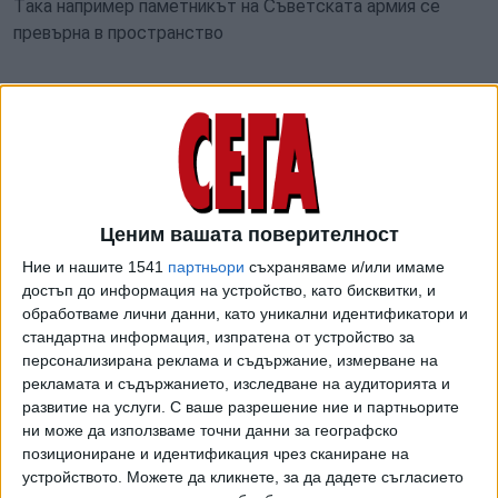
Така например паметникът на Съветската армия се
превърна в пространство
за протестни или иронични оцветителски акции
- съвременно изкуство на автори като Destructive
Creation и други с по-малко талант, в обект на различни
граждански протести и ЛГБТ празници и на войнствена
Ценим вашата поверителност
руска пропаганда. Докато подготвяхме този текст, от
Ние и нашите 1541
партньори
съхраняваме и/или имаме
Бургас съобщиха, за поредно (четвърто) през
достъп до информация на устройство, като бисквитки, и
последните години посегателство срещу паметника на
обработваме лични данни, като уникални идентификатори и
Съветската армия в града — заливане с червена боя.
стандартна информация, изпратена от устройство за
персонализирана реклама и съдържание, измерване на
От скулптурен комплекс, посветен на паметта на
рекламата и съдържанието, изследване на аудиторията и
родната антифашистка съпротива, отчасти и заради по-
развитие на услуги.
С ваше разрешение ние и партньорите
незабележимото си местоположение, Братската могила
ни може да използваме точни данни за географско
изглежда се е превърнала в тренировъчен комплекс за
позициониране и идентификация чрез сканиране на
млади вандали, а както може да се предположи от
устройството. Можете да кликнете, за да дадете съгласието