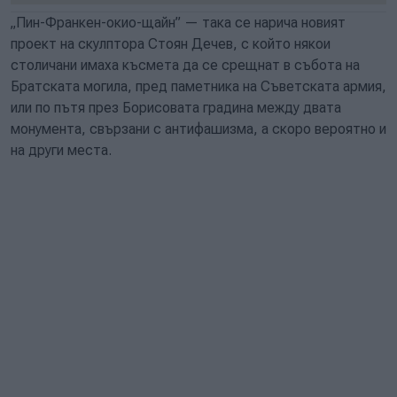
„Пин-Франкен-окио-щайн” — така се нарича новият
проект на скулптора Стоян Дечев, с който някои
столичани имаха късмета да се срещнат в събота на
Братската могила, пред паметника на Съветската армия,
или по пътя през Борисовата градина между двата
монумента, свързани с антифашизма, а скоро вероятно и
на други места.