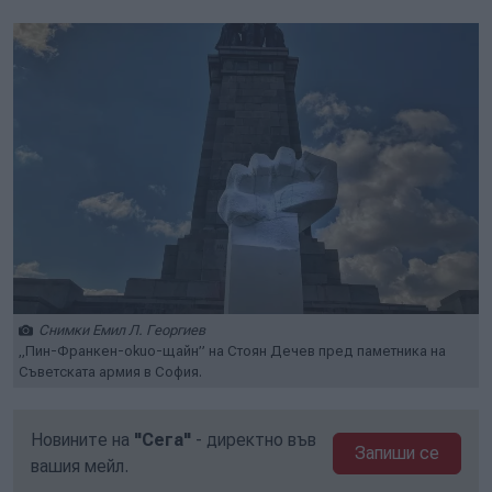
Снимки Емил Л. Георгиев
„Пин-Франкен-okuo-щайн” на Стоян Дечев пред паметника на
Съветската армия в София.
Новините на
"Сега"
- директно във
Запиши се
вашия мейл.