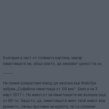
България е част от голямата картина, макар
паметниците ни, общо взето, да запазват целостта си.
-------
Не помня конкретния повод да започна във Фейсбук
албума „Софийски паметници от XXI век”. Било е на 3
март 2017 г. Но животът на паметниците ме вълнува още
от 80-те. Защото, да, паметниците имат свой живот във
времето, сякаш противно на идеята, че са сложени