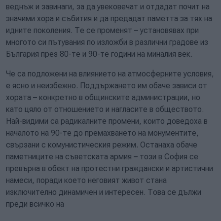
веднъж и завинаги, за да увековечат и отдадат почит на
значими хора и събития и да предадат паметта за тях на
идните поколения. Те се променят – установявах при
многото си пътувания по изложби в различни градове из
България през 80-те и 90-те години на миналия век.
Че са подложени на влиянието на атмосферните условия,
е ясно и неизбежно. Поддържането им обаче зависи от
хората – конкретно в общинските администрации, но
като цяло от отношението и нагласите в обществото.
Най-видими са радикалните промени, които доведоха в
началото на 90-те до премахването на монументите,
свързани с комунистическия режим. Останаха обаче
паметниците на съветската армия – този в София се
превърна в обект на протестни граждански и артистични
намеси, поради което неговият живот стана
изключително динамичен и интересен. Това се дължи
преди всичко на