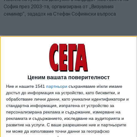
София през 2003-та, организирана от „Визуалния
семинар”, зададох на Стефан Софиянски въпроса
как се появи т.нар. символ на София на Ларгото
Отговорът му бе: Чапкънов имаше идея, беше намерил и
парите – и така стана. Попитах го: това значи ли, че
Ценим вашата поверителност
всеки, който има идея и е намерил пари, може да сложи в
центъра на София каквото си поиска? Отговор не
Ние и нашите 1541
партньори
съхраняваме и/или имаме
получих, но май за първи път тогава видяхме кмета не
достъп до информация на устройство, като бисквитки, и
обработваме лични данни, като уникални идентификатори и
усмихнат, а някак разгневен. А въпросът беше важен
стандартна информация, изпратена от устройство за
заради механизма, по който се появяваха вече новите
персонализирана реклама и съдържание, измерване на
паметници – тези от XXI век.
рекламата и съдържанието, изследване на аудиторията и
развитие на услуги.
С ваше разрешение ние и партньорите
Впрочем моменти от „Визуалния семинар” са
ни може да използваме точни данни за географско
представени понастоящем в ретроспективната изложба