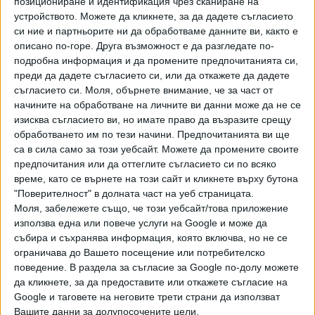
позициониране и идентификация чрез сканиране на
на ИСИ-София „25 години и 5 теми по-късно” в НГ
устройството. Можете да кликнете, за да дадете съгласието
Двореца – тя продължава до 29 ноември 2020 г.
си ние и партньорите ни да обработваме данните ви, както е
описано по-горе. Друга възможност е да разгледате по-
Логично, а и символично бе в началото на албума
подробна информация и да промените предпочитанията си,
„Софийски паметници от XXI век” да сложа споменатата
преди да дадете съгласието си, или да откажете да дадете
статуя на София. Тя бе издигната на Ларгото в самото
съгласието си.
Моля, обърнете внимание, че за част от
навечерие на 2001 г. на мястото на премахнатата десет
начините на обработване на личните ви данни може да не се
изисква съгласието ви, но имате право да възразите срещу
години по-рано статуя на Ленин. Дори ако оставим
обработването им по тези начини. Предпочитанията ви ще
настрана
са в сила само за този уебсайт. Можете да промените своите
предпочитания или да оттеглите съгласието си по всяко
време, като се върнете на този сайт и кликнете върху бутона
"Поверителност" в долната част на уеб страницата.
не твърде високите ѝ, меко казано, естетически
Моля, забележете също, че този уебсайт/това приложение
качества,
използва една или повече услуги на Google и може да
събира и съхранява информация, която включва, но не се
ограничава до Вашето посещение или потребителско
поведение. В раздела за съгласие за Google по-долу можете
тази замяна се оказа символична по много линии.
да кликнете, за да предоставите или откажете съгласие на
Идеологически ясният и вече неприемлив паметник бе
Google и таговете на неговите трети страни да използват
сменен от обект с неясно съдържание и колебливо
Вашите данни за долупосочените цели.