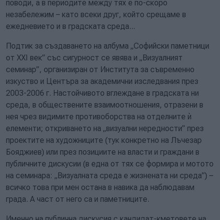
поводи, а в периодите между тях е по-скоро
незабележим – като всеки друг, който срещаме в
ежедневието и в градската среда...
Подтик за създаването на албума „Софийски паметници
от XXI век” със сигурност се явява и „Визуалният
семинар”, организиран от Института за съвременно
изкуство и Центъра за академични изследвания през
2003-2006 г. Настойчивото вглеждане в градската ни
среда, в обществените взаимоотношения, отразени в
нея чрез видимите противоборства на отделните ѝ
елементи; откриването на „визуални нередности” през
проектите на художниците (тук конкретно на Лъчезар
Бояджиев) или през позициите на власти и граждани в
публичните дискусии (в една от тях се формира и мотото
на семинара: „Визуалната среда е жизнената ни среда”) –
всичко това при мен остана в навика да наблюдавам
града. А част от него са и паметниците.
Именно на публична дискусия с кандидат-кметовете на