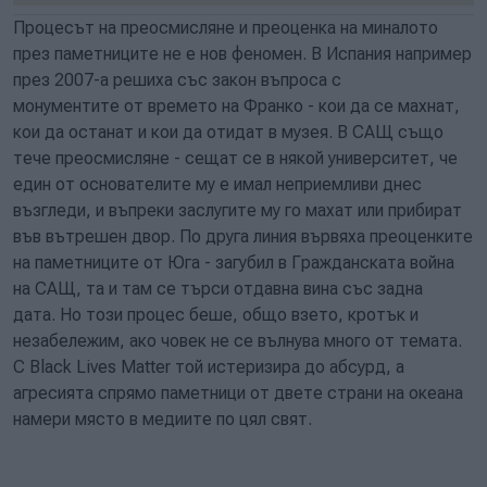
Процесът на преосмисляне и преоценка на миналото
през паметниците не е нов феномен. В Испания например
през 2007-а решиха със закон въпроса с
монументите от времето на Франко - кои да се махнат,
кои да останат и кои да отидат в музея. В САЩ също
тече преосмисляне - сещат се в някой университет, че
един от основателите му е имал неприемливи днес
възгледи, и въпреки заслугите му го махат или прибират
във вътрешен двор. По друга линия вървяха преоценките
на паметниците от Юга - загубил в Гражданската война
на САЩ, та и там се търси отдавна вина със задна
дата. Но този процес беше, общо взето, кротък и
незабележим, ако човек не се вълнува много от темата.
С Black Lives Matter той истеризира до абсурд, а
агресията спрямо паметници от двете страни на океана
намери място в медиите по цял свят.