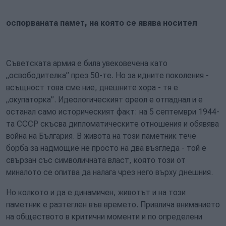
оспорваната памет, на която се явява носител
Съветската армия е била увековечена като
„освободителка” през 50-те. Но за идните поколения -
всъщност това сме ние, днешните хора - тя е
„окупаторка”. Идеологическият ореол е отпаднал и е
останал само историческият факт: на 5 септември 1944-
та СССР скъсва дипломатическите отношения и обявява
война на България. В живота на този паметник тече
борба за надмощие не просто на два възгледа - той е
свързан със символичната власт, която този от
миналото се опитва да налага чрез него върху днешния.
Но колкото и да е динамичен, животът и на този
паметник е разтеглен във времето. Привлича вниманието
на обществото в критични моменти и по определени