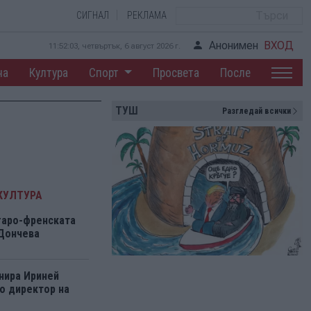
СИГНАЛ
РЕКЛАМА
Анонимен
ВХОД
11:52:04, четвъртък, 6 август 2026 г.
на
Култура
Спорт
Просвета
После
ТУШ
Разгледай всички
КУЛТУРА
гаро-френската
 Дончева
нира Ириней
о директор на