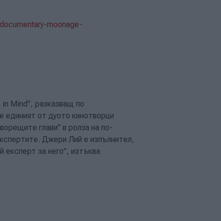
wie-documentary-moonage-
 in Mind", разказващ по
 е единият от дуото кинотворци
ворещите глави" в ролза на по-
експертите. Джери Лий е изпълнител,
й експерт за него", изтъква