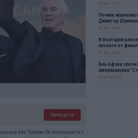
04 Авг. 2026
Почина журналист
Димитър Шумнал
05 Авг. 2026
И България влезе 
песента от финал
01 Авг. 2026
Бен Афлек спечел
американския "Ст
30 Юли 2026
Запиши се
жисьора Баз Лурман бе посрещната с