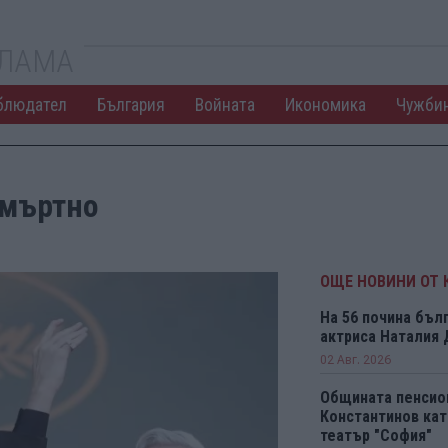
КЛАМА
блюдател
България
Войната
Икономика
Чужби
смъртно
ОЩЕ НОВИНИ ОТ 
На 56 почина бъл
актриса Наталия
02 Авг. 2026
Общината пенсио
Константинов кат
театър "София"