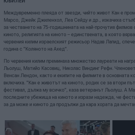
ЮБИЛЕЙ
Междувременно плеяда от звезди, чийто живот Кан е пром
Марсо, Джейк Джиленхол, Леа Сейду и др., изкачиха стъл
за честването на 75-годишнината на най-прочутия филмов 
киното, религията на киното – единствената, в която вярв
червения килим израелският режисьор Надав Лапид, спече
година с "Коляното на Ахед".
По червения килим преминаха множество лауреати на награ
Льолуш, Матийо Касовиц, Николас Виндинг Рефн. Членовет
Венсан Лендон, както и екипите на филмите в основната к
включиха. "Кан е животът на киното, родих се за втори път
фестивал, дължа му всичко", каза ветеранът Льолуш. А М
последните убежища на киното и изрази надежда, че фес
за да може и киното да продължи да кара хората да мечта