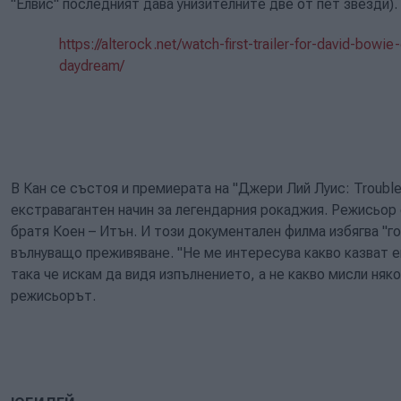
"Елвис" последният дава унизителните две от пет звезди).
https://alterock.net/watch-first-trailer-for-david-bo
daydream/
В Кан се състоя и премиерата на "Джери Лий Луис: Trouble
екстравагантен начин за легендарния рокаджия. Режисьор
братя Коен – Итън. И този документален филма избягва "го
вълнуващо преживяване. "Не ме интересува какво казват 
така че искам да видя изпълнението, а не какво мисли няко
режисьорът.