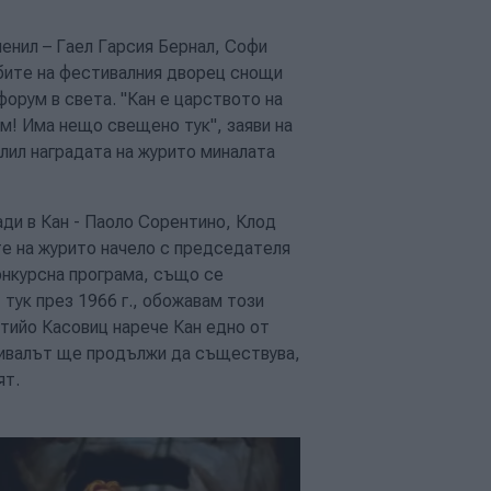
енил – Гаел Гарсия Бернал, Софи
бите на фестивалния дворец снощи
форум в света. "Кан е царството на
ам! Има нещо свещено тук", заяви на
лил наградата на журито миналата
ди в Кан - Паоло Сорентино, Клод
е на журито начело с председателя
онкурсна програма, също се
 тук през 1966 г., обожавам този
атийо Касовиц нарече Кан едно от
тивалът ще продължи да съществува,
ят.