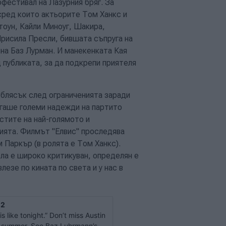
офестивал на Лазурния бряг. За
сред които актьорите Том Ханкс и
тоун, Кайли Миноуг, Шакира,
Присила Пресли, бившата съпруга на
на Баз Лурман. И манекенката Кая
публиката, за да подкрепи приятеля
блясък след ограниченията заради
агаше големи надежди на партито
стите на най-голямото и
нията. Филмът "Елвис" проследява
Паркър (в ролята е Том Ханкс).
ла е широко критикуван, определян e
лезе по кината по света и у нас в
 2
s like tonight.” Don’t miss Austin
e summer. See Baz Luhrmann’s