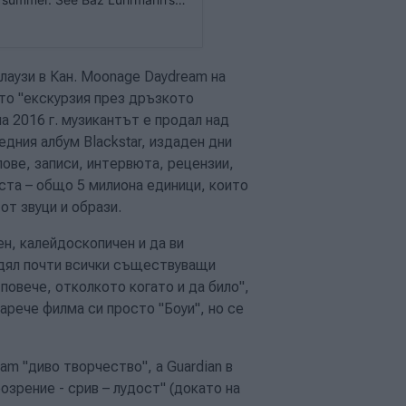
лаузи в Кан. Moonage Daydream на
то "екскурзия през дръзкото
а 2016 г. музикантът е продал над
едния албум Blackstar, издаден дни
ове, записи, интервюта, рецензии,
ста – общо 5 милиона единици, които
т звуци и образи.
н, калейдоскопичен и да ви
идял почти всички съществуващи
повече, отколкото когато и да било",
арече филма си просто "Боуи", но се
am "диво творчество", а Guardian в
зрение - срив – лудост" (докато на