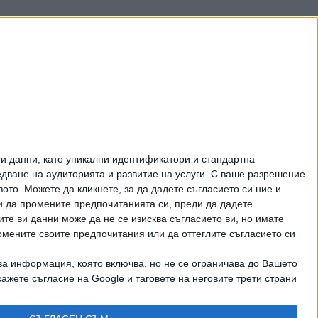
и данни, като уникални идентификатори и стандартна
ване на аудиторията и развитие на услуги.
С ваше разрешение
то. Можете да кликнете, за да дадете съгласието си ние и
и да промените предпочитанията си, преди да дадете
ите ви данни може да не се изисква съгласието ви, но имате
омените своите предпочитания или да оттеглите съгласието си
ва информация, която включва, но не се ограничава до Вашето
ажете съгласие на Google и таговете на неговите трети страни