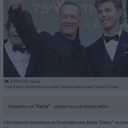
ЕПА/БГНЕС архив
Том Ханкс, Остин Бътлър и Баз Лурман представят "Елвис" в Кан.
Новините на
"Сега"
- директно във вашия мейл.
Световната премиера на биографичния филм "Елвис" на ре