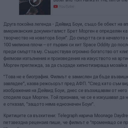
#ElvisMovie on...
YouTube
Друга покойна легенда - Дейвид Боуи, също бе обект на ап
американския документалист Брет Морген е определян ка
творчество на новатора Боуи". До смъртта си в началото н
100 милиона плочи – от първия си хит Space Oddity до посл
преди смъртта му. Съществува огромно богатство от клип
филмови изпълнения и произведения на изкуството на арти
Морген преглежда, за да създаде хипнотизираща мозайка о
"Това не е биография. Филмът е замислен да бъде възвише
завладее", казва режсьорът пред АФП. "След като съм в
изображения на Дейвид Боуи, днес се възхищавам от него 
споделя още Морген. Той признава, че се е изкушавал да н
е отказал, "защото няма еднозначен Боуи".
Критиците са възхитени: Telegraph нарича Moonage Daydre
петзвездна рецензия пише, че филмът е "променящо се про