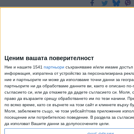
Още новини по темата
Копродукция с
България спечели
наградата на журито в
Кан
Ценим вашата поверителност
23 Май 2026
Ние и нашите 1541
партньори
съхраняваме и/или имаме достъп д
информация, изпратена от устройство за персонализирана рекла
Как се разказва за
ние и партньорите ни може да използваме точни данни за геогра
служител на Борисов,
партньорите ни да обработваме данните ви, както е описано по
извършил банков
съгласието си, или да откажете да дадете съгласието си.
Моля, о
право да възразите срещу обработването им по тези начини. Пре
обир?
по всяко време, като се върнете на този сайт и кликнете върху б
12 Май 2026
Моля, забележете също, че този уебсайт/това приложение изпол
посещение или потребителско поведение. В раздела за съгласие 
да използват Вашите данни за долупосочените цели.
Още по темата