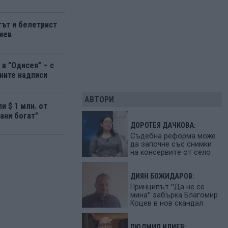
ът и белетрист
иев
в "Одисея" – с
ните надписи
АВТОРИ
и $ 1 млн. от
ани богат"
ДОРОТЕЯ ДАЧКОВА:
Съдебна реформа може
да започне със снимки
на консервите от село
ДИЯН БОЖИДАРОВ:
Принципът "Да не се
мина" забърка Благомир
Коцев в нов скандал
ЛЮДМИЛ ИЛИЕВ: