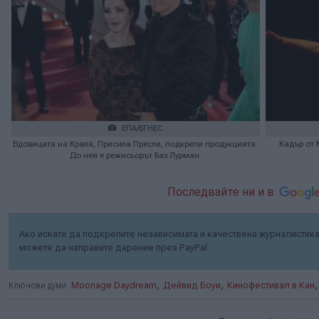
ЕПА/БГНЕС
Вдовицата на Краля, Присила Пресли, подкрепи продукцията.
Кадър от 
До нея е режисьорът Баз Лурман.
Последвайте ни и в
Ако искате да подкрепите независимата и качествена журналистика 
можете да направите дарение през PayPal
,
,
Ключови думи:
Moonage Daydream
Дейвид Боуи
Кинофестивал в Кан