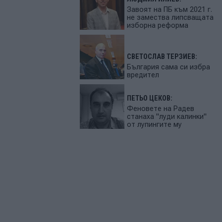
Завоят на ПБ към 2021 г.
не замества липсващата
изборна реформа
СВЕТОСЛАВ ТЕРЗИЕВ:
България сама си избра
вредител
ПЕТЬО ЦЕКОВ:
Феновете на Радев
станаха "луди калинки"
от лупингите му