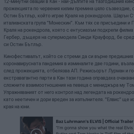
12-минутни овации в Кан - най-дългите на тазгодишния кин
прожекцията по червения килим премина цяло съзвездие, 
Остин Бътлър, който играе Краля на рокендрола. Шарън С
италианската група "Монескин". Към тях се присъедини и 
Краля на рокендрола, която с ентусиазъм подкрепи филма 
Гербер, дъщеря на супермодела Синди Крауфорд, бе сред 
си Остин Бътлър.
Кинофестивалът, който се стреми да си върне предишния 
коронавирусната пандемия в изминалите две години, възл
след прожекцията, отбелязва АП. Режисьорът Лурман и го
екстравагантно парти в Кан тази година оправдаха очаква
сложните взаимоотношения на певеца с мениджъра му Том 
Упражняваният от него контрол над легендата на рокендро
като неетичен и дори вреден за изпълнителя. "Елвис" ще из
края на юни.
Baz Luhrmann's ELVIS | Official Trailer
“I’m gonna show you what the real Elvis i
Butler and Tom Hanks in THE film of th