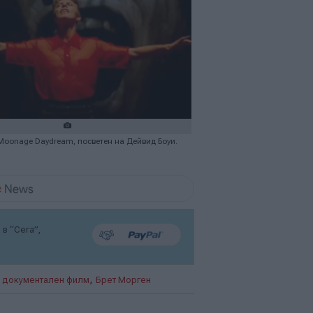
Moonage Daydream, посветен на Дейвид Боуи.
в “Сега”,
,
,
документален филм
Брет Морген