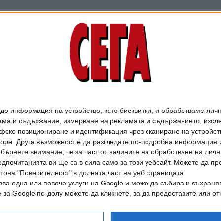
79-ият Кан започна без
големия отсъстващ -
Холивуд
12 Май 2026
о информация на устройство, като бисквитки, и обработваме личн
ма и съдържание, измерване на рекламата и съдържанието, изслед
Телма и Луиз красят
фско позициониране и идентификация чрез сканиране на устройство
плаката на 79-ия Кан
-горе. Друга възможност е да разгледате по-подробна информация 
бърнете внимание, че за част от начините на обработване на личн
22 Апр. 2026
дпочитанията ви ще са в сила само за този уебсайт. Можете да пр
утона "Поверителност" в долната част на уеб страницата.
зва една или повече услуги на Google и може да събира и съхраня
за Google по-долу можете да кликнете, за да предоставите или отк