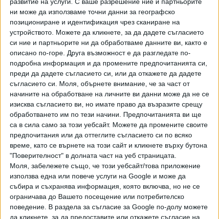
развитие на услуги.
С ваше разрешение ние и партньорите
фатални", заяви генералният секретар на Интерпол
ни може да използваме точни данни за географско
Валдеси Уркиса.
позициониране и идентификация чрез сканиране на
устройството. Можете да кликнете, за да дадете съгласието
Операция „Пангея XVIII“, организирана през март на
си ние и партньорите ни да обработваме данните ви, както е
всички континенти, доведе до конфискацията и на над 6
описано по-горе. Друга възможност е да разгледате по-
подробна информация и да промените предпочитанията си,
млн. незаконни лекарства на стойност 15,5 млн. долара,
преди да дадете съгласието си, или да откажете да дадете
съобщи в прессъобщение международната организация
съгласието си.
Моля, обърнете внимание, че за част от
на криминалната полиция със седалище във френския
начините на обработване на личните ви данни може да не се
град Лион. В Буркина Фасо властите конфискуваха 384
изисква съгласието ви, но имате право да възразите срещу
000 антибиотични капсули. В Кот д'Ивоар е открит един
обработването им по тези начини. Предпочитанията ви ще
тон фалшив ибупрофен в превозно средство. Сред
са в сила само за този уебсайт. Можете да промените своите
забележителните случаи в операцията е
разбит таен
предпочитания или да оттеглите съгласието си по всяко
време, като се върнете на този сайт и кликнете върху бутона
завод за производство на лекарства в България,
"Поверителност" в долната част на уеб страницата.
където са конфискувани милиони таблетки, ампули
Моля, забележете също, че този уебсайт/това приложение
и инжекционни продукти
, отбелязва АФП.
използва една или повече услуги на Google и може да
събира и съхранява информация, която включва, но не се
За въпросния случай МВР съобщи през март. Тогава
ограничава до Вашето посещение или потребителско
стана ясно, че е р
азбита незаконно функционираща
поведение. В раздела за съгласие за Google по-долу можете
производствена база за фалшиви лекарствени средства
да кликнете, за да предоставите или откажете съгласие на