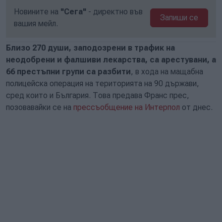
Новините на
"Сега"
- директно във
Запиши се
вашия мейл.
Близо 270 души, заподозрени в трафик на
неодобрени и фалшиви лекарства, са арестувани, а
66 престъпни групи са разбити
, в хода на мащабна
полицейска операция на територията на 90 държави,
сред които и България. Това предава Франс прес,
позовавайки се на
прессъобщение на Интерпол
от днес.