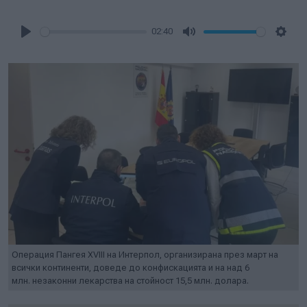
02:40
Play
Mute
Setti
Операция Пангея XVIII на Интерпол, организирана през март на
всички континенти, доведе до конфискацията и на над 6
млн. незаконни лекарства на стойност 15,5 млн. долара.