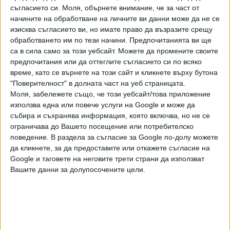
съгласието си.
Моля, обърнете внимание, че за част от
грижа за околната среда, съобразена с новите
начините на обработване на личните ви данни може да не се
реалности, наложени от Covid-19.
изисква съгласието ви, но имате право да възразите срещу
обработването им по тези начини. Предпочитанията ви ще
Проектът предвижда обособяването на пешеходни зони
са в сила само за този уебсайт. Можете да промените своите
от петък в 19:30 часа до 18 часа в неделя за периода
от
предпочитания или да оттеглите съгласието си по всяко
17 юли до 22 септември.
време, като се върнете на този сайт и кликнете върху бутона
"Поверителност" в долната част на уеб страницата.
Заварените паркирани коли ще бъдат премествани от
Моля, забележете също, че този уебсайт/това приложение
Центъра за градска мобилност в непосредствена
използва една или повече услуги на Google и може да
близост. Живущите на тези улици, които имат стикер за
събира и съхранява информация, която включва, но не се
паркиране в зоната, ще бъдат предварително
ограничава до Вашето посещение или потребителско
уведомени.Улиците ще се почистват допълнително и ще
поведение. В раздела за съгласие за Google по-долу можете
да кликнете, за да предоставите или откажете съгласие на
се мият всяка събота вечер. Избраните участъци от
Google и таговете на неговите трети страни да използват
улиците имат връзка между паркове, пешеходни зони и
Вашите данни за долупосочените цели.
градски градини, в близост са до спирки на градския
транспорт.
Свободна пешеходна зона от петък до неделя ще има
през месец
август
по
булевард „Цар Освободител“
в