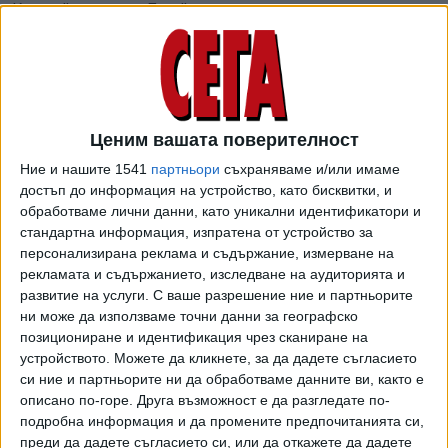
Калоян” до улица „Леге”.
Премахва се перпендикулярното паркиране до северния
тротоар. Ще бъдат обособени места за успоредно
паркиране покрай южния тротоар. Движението на коли
ще бъде еднопосочно, в една лента - от улица „Леге”
Ценим вашата поверителност
към улица „Цар Калоян”.
Ние и нашите 1541
партньори
съхраняваме и/или имаме
Другите временни пешеходни зони са:
достъп до информация на устройство, като бисквитки, и
-
улица „Шишман“
от улица „Граф Игнатиев“ до улица
обработваме лични данни, като уникални идентификатори и
стандартна информация, изпратена от устройство за
„Юрий Венелин“.
персонализирана реклама и съдържание, измерване на
-
улица „Сан Стефано“
от булевард „Цариградско
рекламата и съдържанието, изследване на аудиторията и
шосе“ до булевард „Янко Сакъзов“.
развитие на услуги.
С ваше разрешение ние и партньорите
-
улица „Ангел Кънчев“
от улица „Уилям Гладстон“ до
ни може да използваме точни данни за географско
площад „Гарибалди“.
позициониране и идентификация чрез сканиране на
устройството. Можете да кликнете, за да дадете съгласието
Спирането на движението и паркирането на автомобили
си ние и партньорите ни да обработваме данните ви, както е
по тях е пилотен проект на инициативата „Зелени улици“
описано по-горе. Друга възможност е да разгледате по-
и е част от политиката на Столичната община за повече
подробна информация и да промените предпочитанията си,
място за хората в града, по-чист въздух и цялостна
преди да дадете съгласието си, или да откажете да дадете