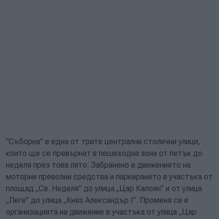
"Съборна" е една от трите централни столични улици,
които ще се превърнат в пешеходна зона от петък до
неделя през това лято. Забранено е движението на
моторни превозни средства и паркирането в участъка от
площад „Св. Неделя” до улица „Цар Калоян” и от улица
„Леге” до улица „Княз Александър I”. Променя се и
организацията на движение в участъка от улица „Цар