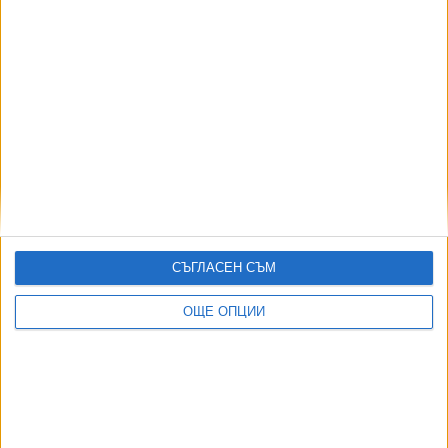
София ще "оросява" булевардите в жегата
30 Юли 2026
Автобус 204 от катастрофата в София е бил с
изправни спирачки
29 Юли 2026
СЪГЛАСЕН СЪМ
София обяви конкурс за главен архитект
ОЩЕ ОПЦИИ
27 Юли 2026
Още по темата