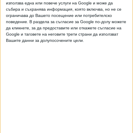
използва една или повече услуги на Google и може да
прехвърли към виртуалната, физическата се замразява
събира и съхранява информация, която включва, но не се
автоматично. За да се използва отново пластиката,
ограничава до Вашето посещение или потребителско
трябва да се прехвърли обратно - тогава онлайн
поведение. В раздела за съгласие за Google по-долу можете
документът се замразява, а физическият става активен.
да кликнете, за да предоставите или откажете съгласие на
Хора се оплакват и че машините по буферните паркинги
Google и таговете на неговите трети страни да използват
Вашите данни за долупосочените цели.
все още не могат да четат виртуалните карти. При опит
за прехвърляне към физическата карта – достъпът до
паркинга се блокира и за нея, затова се налага да си
купят билет.
Какво може приложението
Приложението позволява на потребителите с
персонализирани карти за градски транспорт да ги
добавят и да ги използват чрез дигиталния портфейл
(Google Wallet и Apple Wallet), без необходимост от
носене на физическа карта. Превозният документ става
достъпен директно през телефона и може да бъде
използван при валидиране по същия начин, както досега.