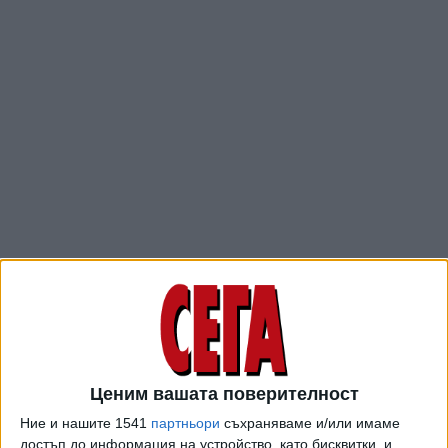
И при дигитализацията гишетата на Центъра за градска
мобилност остават задължителни и гражданите няма да
се разминат с чакането на опашки. Те трябва да посетят
пункт, за да потвърдят имейлите си на място, ако
данните им вече не фигурират в системата. В противен
Ценим вашата поверителност
случай физическата карта не може да се прехвърли в
Ние и нашите 1541
партньори
съхраняваме и/или имаме
електронен вариант.
достъп до информация на устройство, като бисквитки, и