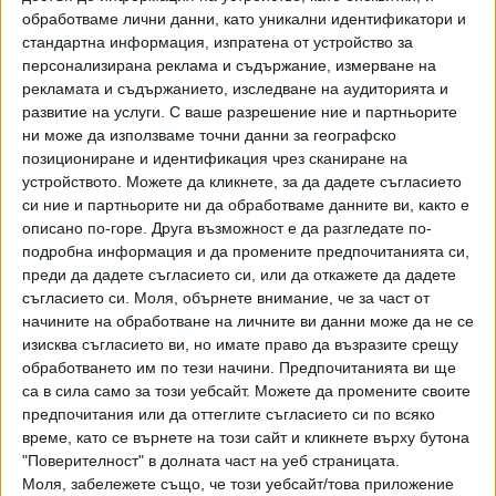
обработваме лични данни, като уникални идентификатори и
Дигиталната карта все още е недостъпна услуга за
стандартна информация, изпратена от устройство за
"Айфон", тъй като приложението не е получило
персонализирана реклама и съдържание, измерване на
одобрение от "Епъл", за да бъде пуснато в употреба за
рекламата и съдържанието, изследване на аудиторията и
устройства с iOS операционна система. Клиентите с
развитие на услуги.
С ваше разрешение ние и партньорите
Android могат, но пък се изправят пред доста бъгове.
ни може да използваме точни данни за географско
позициониране и идентификация чрез сканиране на
Потребителите продължават да срещат затруднения
устройството. Можете да кликнете, за да дадете съгласието
при закупуването на еднократни билети за 30- и 60-
си ние и партньорите ни да обработваме данните ви, както е
минутни пътувания. На част от гражданите виртуалната
описано по-горе. Друга възможност е да разгледате по-
карта работи само по веднъж и след това не регистрира
подробна информация и да промените предпочитанията си,
активиран продукт.
преди да дадете съгласието си, или да откажете да дадете
съгласието си.
Моля, обърнете внимание, че за част от
Друг проблем е, че превозните документи на хартиен
начините на обработване на личните ви данни може да не се
носител не могат да бъдат дигитализирани. Това засяга
изисква съгласието ви, но имате право да възразите срещу
деца до 14-годишна възраст, ветерани, военноинвалиди
обработването им по тези начини. Предпочитанията ви ще
или военнопострадали, някои държавни служители и
са в сила само за този уебсайт. Можете да промените своите
предпочитания или да оттеглите съгласието си по всяко
всички, чиито документи за градския транспорт са на
време, като се върнете на този сайт и кликнете върху бутона
хартия.
"Поверителност" в долната част на уеб страницата.
Моля, забележете също, че този уебсайт/това приложение
Виртуалната карта изключва физическата. Ако се