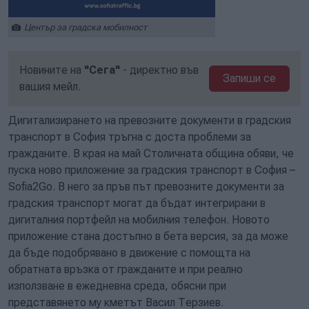
Център за градска мобилност
Новините на
"Сега"
- директно във
Запиши се
вашия мейл.
Дигитализирането на превозните документи в градския
транспорт в София тръгна с доста проблеми за
гражданите. В края на май Столичната община обяви, че
пуска ново приложение за градския транспорт в София –
Sofia2Go. В него за пръв път превозните документи за
градския транспорт могат да бъдат интегрирани в
дигиталния портфейл на мобилния телефон. Новото
приложение стана достъпно в бета версия, за да може
да бъде подобрявано в движение с помощта на
обратната връзка от гражданите и при реално
използване в ежедневна среда, обясни при
представянето му кметът Васил Терзиев.