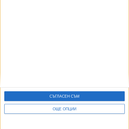
АВТОРИ
СЪГЛАСЕН СЪМ
ОЩЕ ОПЦИИ
ДОРОТЕЯ ДАЧКОВА:
Съдебна реформа може да започне със снимки на консервите от
село