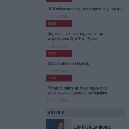
НОИ обяви нови промени при осигуровките
06 Авг. 2026
8303
Индия се отказа от сделката за
изтребители Су-57Е от Русия
06 Авг. 2026
8296
Хороскоп за четвъртък
06 Авг. 2026
7993
Русия се опита да убие германски
доставчик на дронове за Украйна
06 Авг. 2026
АВТОРИ
ДОРОТЕЯ ДАЧКОВА: