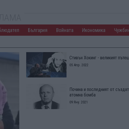
КЛАМА
блюдател
България
Войната
Икономика
Чужби
Стивън Хокинг - великият пъте
05 Апр. 2022
Почина и последният от създат
атомна бомба
09 Яну. 2021