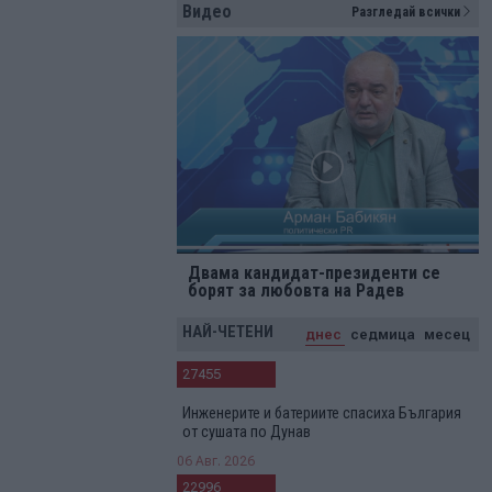
Видео
Разгледай всички
Двама кандидат-президенти се
борят за любовта на Радев
НАЙ-ЧЕТЕНИ
днес
седмица
месец
27455
Инженерите и батериите спасиха България
от сушата по Дунав
06 Авг. 2026
22996