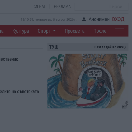
СИГНАЛ
РЕКЛАМА
Анонимен
ВХОД
19:10:40, четвъртък, 6 август 2026 г.
на
Култура
Спорт
Просвета
После
ТУШ
Разгледай всички
шественик
елите на съветската