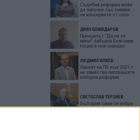
Съдебна реформа може
да започне със снимки
на консервите от село
ДИЯН БОЖИДАРОВ:
Принципът "Да не се
мина" забърка Благомир
Коцев в нов скандал
ЛЮДМИЛ ИЛИЕВ:
Завоят на ПБ към 2021 г.
не замества липсващата
изборна реформа
СВЕТОСЛАВ ТЕРЗИЕВ:
България сама си избра
вредител
ПЕТЬО ЦЕКОВ:
Феновете на Радев
станаха "луди калинки"
от лупингите му