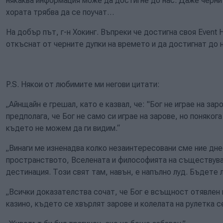
някаква информация може да достигне до нас. Даже черни
хората трябва да се поучат…
На добър път, г-н Хокинг. Въпреки че достигна своя Event 
откъснат от черните дупки на времето и да достигнат до 
P.S. Някои от любимите ми негови цитати:
„Айнщайн е грешал, като е казвал, че: "Бог не играе на зар
предполага, че Бог не само си играе на зарове, но понякога
където не можем да ги видим.“
„Винаги ме изненадва колко незаинтересовани сме ние дне
пространството, Вселената и философията на съществуван
дестинация. Този свят там, навън, е напълно луд. Бъдете 
„Всички доказателства сочат, че Бог е всъщност отявлен
казино, където се хвърлят зарове и колелата на рулетка с