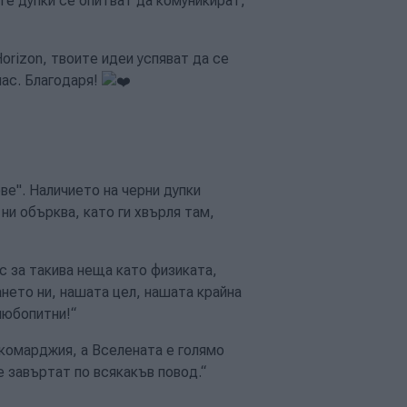
те дупки се опитват да комуникират,
Horizon, твоите идеи успяват да се
нас. Благодаря!
ове". Наличието на черни дупки
 ни обърква, като ги хвърля там,
с за такива неща като физиката,
ето ни, нашата цел, нашата крайна
любопитни!“
 комарджия, а Вселената е голямо
е завъртат по всякакъв повод.“