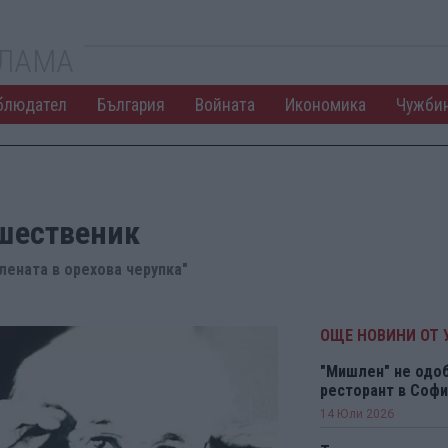
КЛАМА
блюдател
България
Войната
Икономика
Чужби
ешественик
лената в орехова черупка"
ОЩЕ НОВИНИ ОТ 
"Мишлен" не одоб
ресторант в Софи
14 Юли 2026