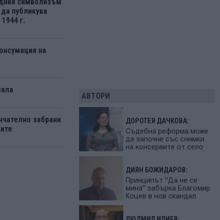
одния символизъм
 да публикува
1944 г.
онсумация на
сала
АВТОРИ
нчателно забрани
ДОРОТЕЯ ДАЧКОВА:
дите
Съдебна реформа може
да започне със снимки
на консервите от село
ДИЯН БОЖИДАРОВ:
Принципът "Да не се
мина" забърка Благомир
Коцев в нов скандал
ЛЮДМИЛ ИЛИЕВ: