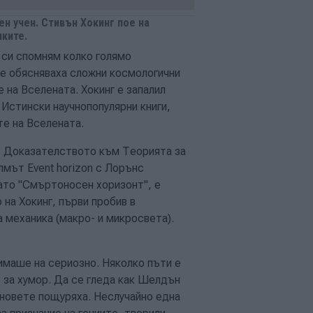
н учен. Стивън Хокинг пое на
ките.
о си спомням колко голямо
се обясняваха сложни космологични
 на Вселената. Хокинг е запалил
 Истински научнопопулярни книги,
те на Вселената.
г. Доказателството към Теорията за
лмът Event horizon с Лорънс
ато "Смъртоносен хоризонт", е
 на Хокинг, първи пробив в
 механика (макро- и микросвета).
зимаше на сериозно. Няколко пъти е
о за хумор. Да се гледа как Шелдън
еновете пощуряха. Неслучайно една