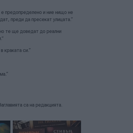
о е предопределено и ние нищо не
дат, преди да пресекат улицата.“
но те ще доведат до реални
.”
в краката си.“
ма.“
Заглавията са на редакцията.