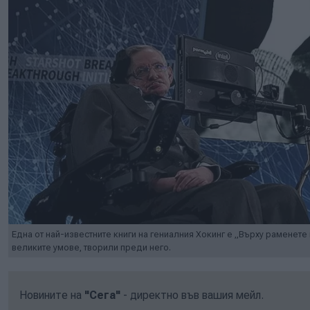
Една от най-известните книги на гениалния Хокинг е „Върху раменете н
великите умове, творили преди него.
Новините на
"Сега"
- директно във вашия мейл.