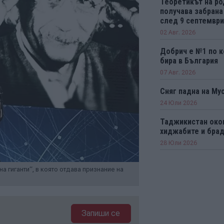
Теоретикът на р
получава забрана
след 9 септември 
02 Авг. 2026
Добрич е №1 по к
бира в България
07 Авг. 2026
Сняг падна на Му
24 Юли 2026
Таджикистан око
хиджабите и бра
28 Юли 2026
а гиганти“, в която отдава признание на
Запиши се