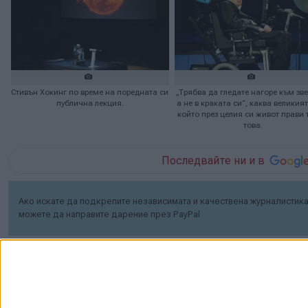
Стивън Хокинг по време на поредната си
„Трябва да гледате нагоре към зве
публична лекция.
а не в краката си“, каква великият
който през целия си живот прави
това.
Последвайте ни и в
Ако искате да подкрепите независимата и качествена журналистика 
можете да направите дарение през PayPal
Ключови думи:
Стивън Хокинг