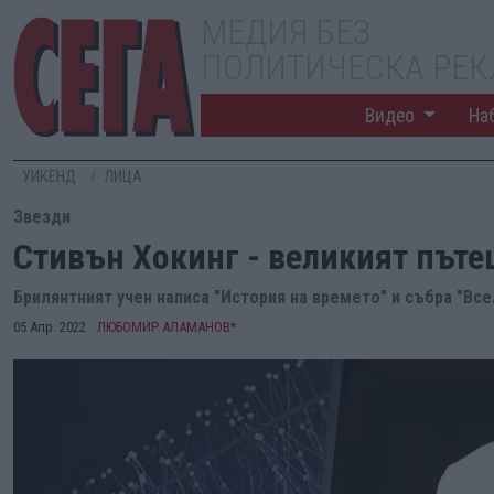
МЕДИЯ БЕЗ
ПОЛИТИЧЕСКА РЕ
Видео
На
УИКЕНД
ЛИЦА
Звезди
Стивън Хокинг - великият път
Брилянтният учен написа "История на времето" и събра "Все
05 Апр. 2022
ЛЮБОМИР АЛАМАНОВ*