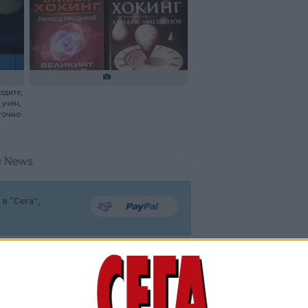
здите,
 учен,
 точно
в “Сега”,