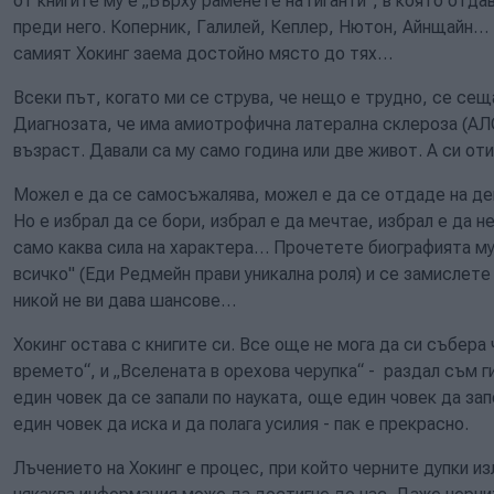
от книгите му е „Върху раменете на гиганти“, в която отда
преди него. Коперник, Галилей, Кеплер, Нютон, Айнщайн… 
самият Хокинг заема достойно място до тях…
Всеки път, когато ми се струва, че нещо е трудно, се се
Диагнозата, че има амиотрофична латерална склероза (АЛС
възраст. Давали са му само година или две живот. А си оти
Можел е да се самосъжалява, можел е да се отдаде на де
Но е избрал да се бори, избрал е да мечтае, избрал е да 
само каква сила на характера… Прочетете биографията му
всичко" (Еди Редмейн прави уникална роля) и се замислете
никой не ви дава шансове…
Хокинг остава с книгите си. Все още не мога да си събера 
времето“, и „Вселената в орехова черупка“ - раздал съм 
един човек да се запали по науката, още един човек да за
един човек да иска и да полага усилия - пак е прекрасно.
Лъчението на Хокинг е процес, при който черните дупки из