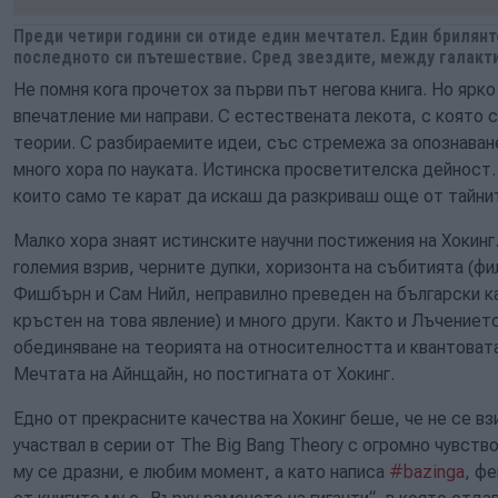
Преди четири години си отиде един мечтател. Един брилянте
последното си пътешествие. Сред звездите, между галакти
Не помня кога прочетох за първи път негова книга. Но ярк
впечатление ми направи. С естествената лекота, с която 
теории. С разбираемите идеи, със стремежа за опознаване
много хора по науката. Истинска просветителска дейност.
които само те карат да искаш да разкриваш още от тайни
Малко хора знаят истинските научни постижения на Хокин
големия взрив, черните дупки, хоризонта на събитията (фи
Фишбърн и Сам Нийл, неправилно преведен на български к
кръстен на това явление) и много други. Както и Лъчението
обединяване на теорията на относителността и квантовата
Мечтата на Айнщайн, но постигната от Хокинг.
Едно от прекрасните качества на Хокинг беше, че не се в
участвал в серии от The Big Bang Theory с огромно чувств
му се дразни, е любим момент, а като написа
#bazinga
, ф