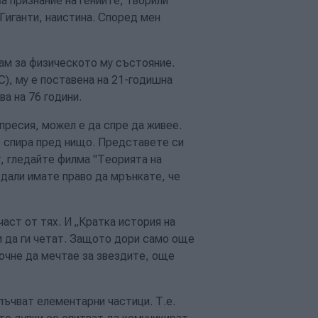
ва признание на гениите, творили
Гиганти, наистина. Според мен
щам за физическото му състояние.
), му е поставена на 21-годишна
ва на 76 години.
пресия, можел е да спре да живее.
не спира пред нищо. Представете си
, гледайте филма "Теорията на
 дали имате право да мрънкате, че
част от тях. И „Кратка история на
ги да ги четат. Защото дори само още
почне да мечтае за звездите, още
лъчват елементарни частици. Т.е.