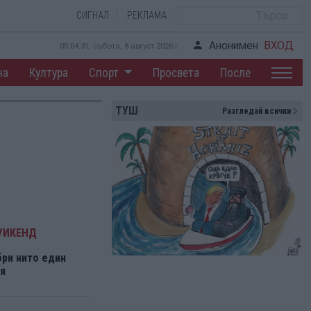
СИГНАЛ
РЕКЛАМА
Анонимен
ВХОД
05:04:32, събота, 8 август 2026 г.
на
Култура
Спорт
Просвета
После
ТУШ
Разгледай всички
УИКЕНД
ри нито един
я