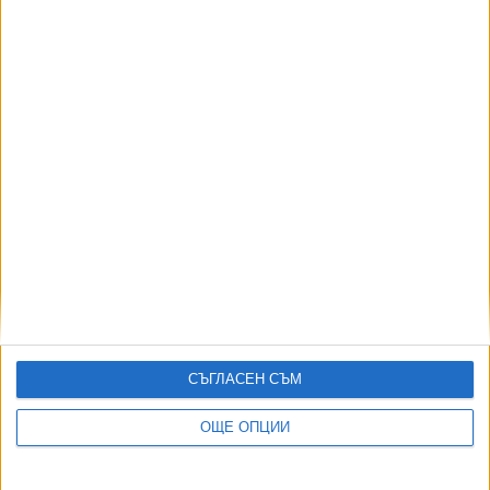
06 Авг. 2026
АВТОРИ
СЪГЛАСЕН СЪМ
ОЩЕ ОПЦИИ
ДОРОТЕЯ ДАЧКОВА:
Съдебна реформа може да започне със снимки на консервите от
село