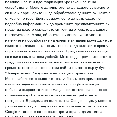
позициониране и идентификация чрез сканиране на
Хавайската Богородица заплака с фентанилови сълзи
устройството. Можете да кликнете, за да дадете съгласието
си ние и партньорите ни да обработваме данните ви, както е
Видео
описано по-горе. Друга възможност е да разгледате по-
Разгледай всички
подробна информация и да промените предпочитанията си,
преди да дадете съгласието си, или да откажете да дадете
съгласието си.
Моля, обърнете внимание, че за част от
начините на обработване на личните ви данни може да не се
изисква съгласието ви, но имате право да възразите срещу
обработването им по тези начини. Предпочитанията ви ще
са в сила само за този уебсайт. Можете да промените своите
предпочитания или да оттеглите съгласието си по всяко
време, като се върнете на този сайт и кликнете върху бутона
"Поверителност" в долната част на уеб страницата.
Моля, забележете също, че този уебсайт/това приложение
използва една или повече услуги на Google и може да
събира и съхранява информация, която включва, но не се
Двама кандидат-президенти се борят за любовта на
ограничава до Вашето посещение или потребителско
Радев
поведение. В раздела за съгласие за Google по-долу можете
да кликнете, за да предоставите или откажете съгласие на
НАЙ-ЧЕТЕНИ
днес
седмица
месец
Google и таговете на неговите трети страни да използват