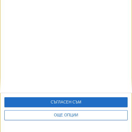
06 Авг. 2026
АВТОРИ
СЪГЛАСЕН СЪМ
ОЩЕ ОПЦИИ
ДОРОТЕЯ ДАЧКОВА:
Съдебна реформа може да започне със снимки на консервите от
село