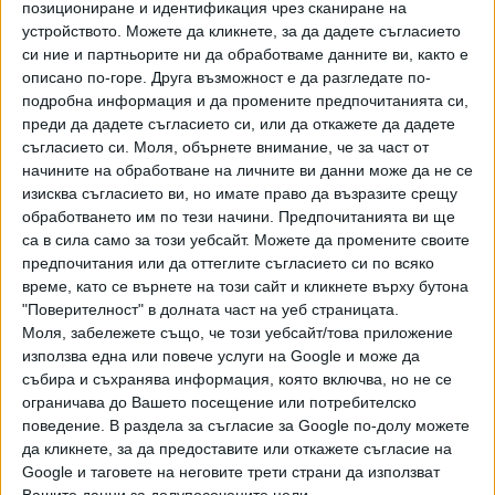
позициониране и идентификация чрез сканиране на
Хавайската Богородица заплака с фентанилови сълзи
устройството. Можете да кликнете, за да дадете съгласието
си ние и партньорите ни да обработваме данните ви, както е
Видео
описано по-горе. Друга възможност е да разгледате по-
Разгледай всички
подробна информация и да промените предпочитанията си,
преди да дадете съгласието си, или да откажете да дадете
съгласието си.
Моля, обърнете внимание, че за част от
начините на обработване на личните ви данни може да не се
изисква съгласието ви, но имате право да възразите срещу
обработването им по тези начини. Предпочитанията ви ще
са в сила само за този уебсайт. Можете да промените своите
предпочитания или да оттеглите съгласието си по всяко
време, като се върнете на този сайт и кликнете върху бутона
"Поверителност" в долната част на уеб страницата.
Моля, забележете също, че този уебсайт/това приложение
използва една или повече услуги на Google и може да
събира и съхранява информация, която включва, но не се
Двама кандидат-президенти се борят за любовта на
ограничава до Вашето посещение или потребителско
Радев
поведение. В раздела за съгласие за Google по-долу можете
да кликнете, за да предоставите или откажете съгласие на
НАЙ-ЧЕТЕНИ
днес
седмица
месец
Google и таговете на неговите трети страни да използват