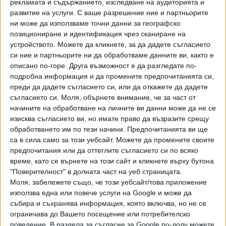
рекламата и съдържанието, изследване на аудиторията и
ПОСЛЕ
Разгледай всички
развитие на услуги.
С ваше разрешение ние и партньорите
ни може да използваме точни данни за географско
позициониране и идентификация чрез сканиране на
устройството. Можете да кликнете, за да дадете съгласието
си ние и партньорите ни да обработваме данните ви, както е
описано по-горе. Друга възможност е да разгледате по-
подробна информация и да промените предпочитанията си,
преди да дадете съгласието си, или да откажете да дадете
съгласието си.
Моля, обърнете внимание, че за част от
начините на обработване на личните ви данни може да не се
Хавайската Богородица заплака с фентанилови сълзи
изисква съгласието ви, но имате право да възразите срещу
обработването им по тези начини. Предпочитанията ви ще
Видео
Разгледай всички
са в сила само за този уебсайт. Можете да промените своите
предпочитания или да оттеглите съгласието си по всяко
време, като се върнете на този сайт и кликнете върху бутона
"Поверителност" в долната част на уеб страницата.
Моля, забележете също, че този уебсайт/това приложение
използва една или повече услуги на Google и може да
събира и съхранява информация, която включва, но не се
ограничава до Вашето посещение или потребителско
поведение. В раздела за съгласие за Google по-долу можете