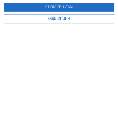
СЪГЛАСЕН СЪМ
ОЩЕ ОПЦИИ
ДОРОТЕЯ ДАЧКОВА:
Съдебна реформа може да започне със снимки на консервите от
село