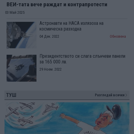
ВЕИ-тата вече раждат и контрапротести
03 Май 2025
Астронавти на НАСА излязоха на
космическа разходка
04 Дек. 2022
Обновена
Президентството си слага слънчеви панели
за 165 000 лв.
29 Ноем. 2022
ТУШ
Разгледай всички