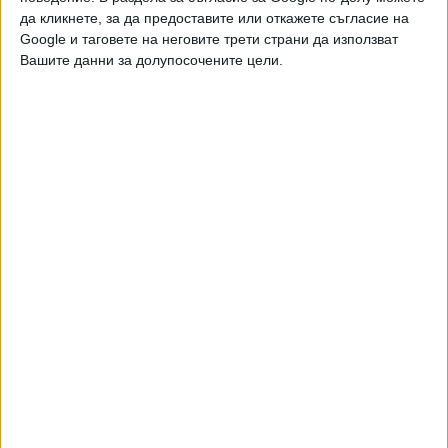
да кликнете, за да предоставите или откажете съгласие на
Google и таговете на неговите трети страни да използват
Вашите данни за долупосочените цели.
Двама кандидат-президенти се борят за любовта на
Радев
НАЙ-ЧЕТЕНИ
днес
седмица
месец
11822
Син на член на ВСС иска да избяга от ключовата градска
прокуратура
09 Авг. 2026
4969
Състоянието на Джо Байдън се влошава
09 Авг. 2026
3856
Румъния не е засякла въздушни атаки в събота