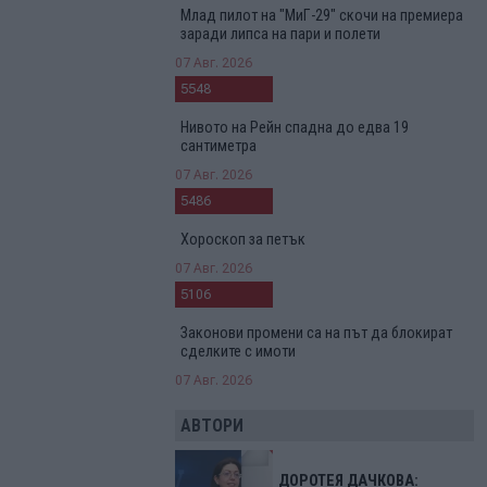
Млад пилот на "МиГ-29" скочи на премиера
заради липса на пари и полети
07 Авг. 2026
5548
Нивото на Рейн спадна до едва 19
сантиметра
07 Авг. 2026
5486
Хороскоп за петък
07 Авг. 2026
5106
Законови промени са на път да блокират
сделките с имоти
07 Авг. 2026
АВТОРИ
ДОРОТЕЯ ДАЧКОВА: