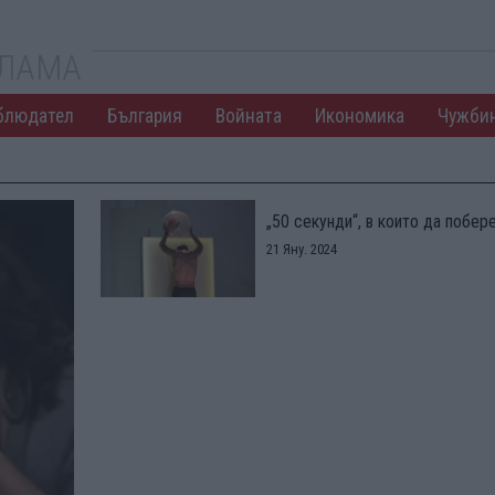
КЛАМА
блюдател
България
Войната
Икономика
Чужби
„50 секунди“, в които да побе
21 Яну. 2024