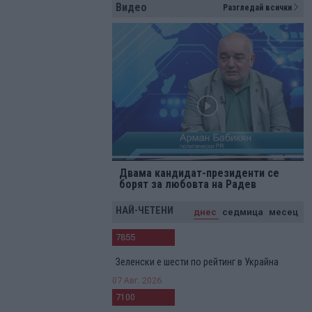
Видео
Разгледай всички
Двама кандидат-президенти се
борят за любовта на Радев
НАЙ-ЧЕТЕНИ
днес
седмица
месец
7855
Зеленски е шести по рейтинг в Украйна
07 Авг. 2026
7100