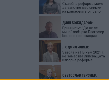
Съдебна реформа може
да започне със снимки
на консервите от село
ДИЯН БОЖИДАРОВ:
Принципът "Да не се
мина" забърка Благомир
Коцев в нов скандал
ЛЮДМИЛ ИЛИЕВ:
Завоят на ПБ към 2021 г.
не замества липсващата
изборна реформа
СВЕТОСЛАВ ТЕРЗИЕВ:
България сама си избра
вредител
ПЕТЬО ЦЕКОВ:
Как да загубим изборите
в 5 прости стъпки