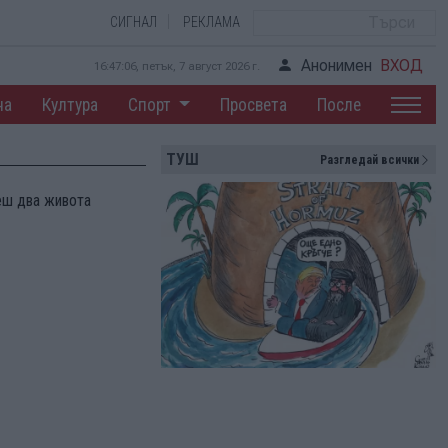
СИГНАЛ
РЕКЛАМА
Анонимен
ВХОД
16:47:07, петък, 7 август 2026 г.
на
Култура
Спорт
Просвета
После
ТУШ
Разгледай всички
реш два живота